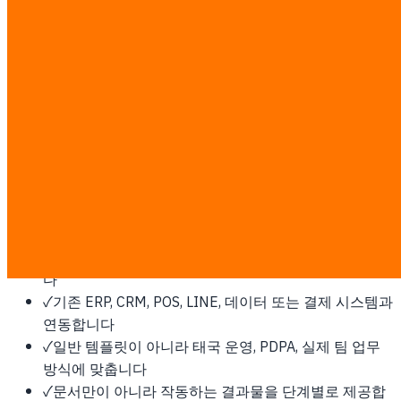
MCP 통합까지. 프로덕션 수준의 AI 워크포스.
촌부리에 이것이 필요한 이유
동부경제회랑(EEC)의 핵심 지역으로 중공업, 자동차, 물류 기
반이 산업용 소프트웨어와 자동화 수요를 만듭니다.
이 작업은 고정 ฿7,000/man-day 기준으로 투명하게 산정합
니다. 디스커버리 후 man-day와 서면 견적을 확정하며, 제3자
소프트웨어, 클라우드, 플랫폼 비용은 고객이 직접 지불합니
다.
✓
개발 전에 범위, 업무 흐름, 성공 지표를 먼저 합의합니
다
✓
기존 ERP, CRM, POS, LINE, 데이터 또는 결제 시스템과
연동합니다
✓
일반 템플릿이 아니라 태국 운영, PDPA, 실제 팀 업무
방식에 맞춥니다
✓
문서만이 아니라 작동하는 결과물을 단계별로 제공합