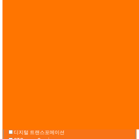
리서치 가이드
·
전체 요금표 보기 →
문의하기
무료 상담 — 일정, 예산, 범위를 산정합니
다. 온라인 또는 방문.
Services you’re interested in
AI 에이전트 팀
워크플로우 자동화
소프트웨어 개발
웹사이트 & 랜딩 페이지
시장 인텔리전스
AI 교육
디지털 트랜스포메이션