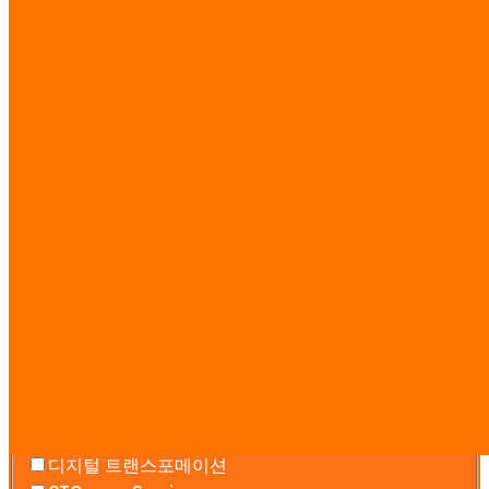
리서치 가이드
·
전체 요금표 보기 →
문의하기
무료 상담 — 일정, 예산, 범위를 산정합니
다. 온라인 또는 방문.
Services you’re interested in
AI 에이전트 팀
워크플로우 자동화
소프트웨어 개발
웹사이트 & 랜딩 페이지
시장 인텔리전스
AI 교육
디지털 트랜스포메이션