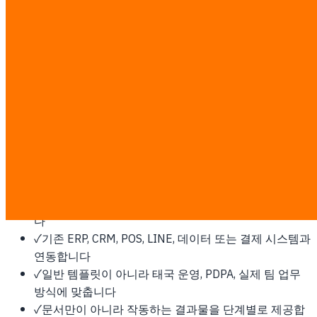
MCP 통합까지. 프로덕션 수준의 AI 워크포스.
인도네시아에 이것이 필요한 이유
인구 기준 동남아 최대 시장으로 현지화, Bahasa 우선 UX, 규
제 고려 호스팅, QRIS 결제 연동이 기본입니다.
이 작업은 고정 ฿7,000/man-day 기준으로 투명하게 산정합
니다. 디스커버리 후 man-day와 서면 견적을 확정하며, 제3자
소프트웨어, 클라우드, 플랫폼 비용은 고객이 직접 지불합니
다.
✓
개발 전에 범위, 업무 흐름, 성공 지표를 먼저 합의합니
다
✓
기존 ERP, CRM, POS, LINE, 데이터 또는 결제 시스템과
연동합니다
✓
일반 템플릿이 아니라 태국 운영, PDPA, 실제 팀 업무
방식에 맞춥니다
✓
문서만이 아니라 작동하는 결과물을 단계별로 제공합