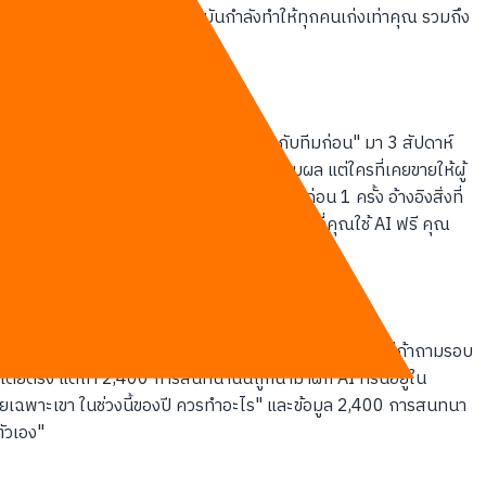
น "AI ไม่ได้ทำให้คุณเก่งขึ้น มันกำลังทำให้ทุกคนเก่งเท่าคุณ รวมถึง
เคราะห์ข้อมูลลูกค้า แต่บอกว่า "ขอไปคุยกับทีมก่อน" มา 3 สัปดาห์
พร้อม
Subject Line
ที่ดึงดูด ฟังดูสมเหตุสมผล แต่ใครที่เคยขายให้ผู้
เข้าใจบริบทจริงทำ: โทรถามเรื่องไม่เกี่ยวกับดีลก่อน 1 ครั้ง อ้างอิงสิ่งที่
้จักบริบทไทยจะไม่มีทางแนะนำแบบนี้ได้ "ทุกครั้งที่คุณใช้ AI ฟรี คุณ
นภาคตะวันออกถ้าถามเรื่อง ROI รอบแรกแปลว่ายังไม่พร้อม แต่ถ้าถามรอบ
ยตรง แต่ถ้า 2,400 การสนทนานั้นถูกนำมาฝึก AI ที่รันอยู่ใน
้ โดยเฉพาะเขา ในช่วงนี้ของปี ควรทำอะไร" และข้อมูล 2,400 การสนทนา
ตัวเอง"