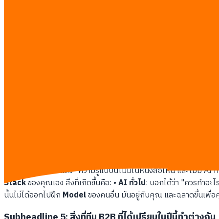
ไม่มีเจ้าไหนเข้าใจว่าทำไมบริษัทไทยถึงไม่ชอบตัดสินใจในการประชุมค
คู่แข่งด้วย"
Subheadline 3: ยกที่ 2: เมื่อ AI "ฉลาด" แต่ไม่เข้าใจว่า
เราลองต่อด้วยโจทย์ที่ใกล้เคียงกับชีวิตจริงมากขึ้น สถานการณ์: ลูกค้า
แล้ว เราถาม AI ว่า "ควร
Follow-up
ยังไง?"
ChatGPT
แนะนำ: ส่ง 
บริหารไทยจะรู้ทันทีว่า การส่ง Email
ROI Calculator
ให้
CFO
ที่ยั
คุยกันในนัดแรกที่เขาพูดถึงความกังวลเรื่องทีม เพื่อสร้าง
Trust
ก่อน 
กำลังจ่ายด้วยความได้เปรียบของตัวเอง"
Subheadline 4: ยกที่ 3: Intelligence ที่เป็นของคุณจริ
สมมติทีมของคุณมีบันทึกการโทรลูกค้าสะสมมา 3 ปี รวมกว่า
2,400 
สองแปลว่าใกล้ปิดแล้ว" ความรู้แบบนี้ไม่มีในหนังสือไหน และไม่มี AI ทั
Stack
ของคุณเอง สิ่งที่เกิดขึ้นคือ: •
AI ทั่วไป
: บอกได้ว่า "ควรทำอะ
นั้นไม่ได้ออกไปฝึก
Model
ของคนอื่น มันอยู่กับคุณ และฉลาดขึ้นเพื่อค
Subheadline 5: สิ่งที่ทีม B2B ที่ได้เปรียบในปีนี้ทำต่างกัน