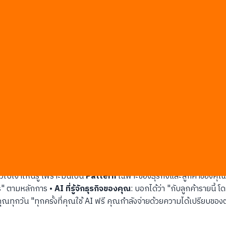
รั้งแรก และทำไมการโชว์
ROI
แบบตรงๆ กลับทำให้ดีลเย็นลงแทนที่จะร้อนขึ้
คนไทยตัดสินใจยังไง
เป็น
CFO
บริษัทผู้ผลิตชิ้นส่วนยานยนต์ในระยอง กำลังพิจารณาซื้อระบบวิ
Email สรุป
Business Case
+
ROI Calculator
ภายใน 48 ชั่วโมง 
ง "ขอคิดดูก่อน" คือการผลักให้เขาหนีเร็วขึ้น ไม่ใช่ดึงให้กลับมา สิ่งที่ทีมที่
แล้วค่อยเปิดโอกาสให้เขา "ขอความเห็น" แทนที่จะโดน
Pitch
AI ที่ไม่รู
งๆ หน้าตาเป็นยังไง?
การสนทนา
ในนั้นมี
Pattern
ที่ทีมรู้กันเองว่า "ลูกค้ากลุ่มโรงงานใ
่วไปเจ้าไหนรู้ เพราะมันเป็น
Pattern
เฉพาะของธุรกิจและลูกค้าของคุณโด
ไร" ตามหลักการ •
AI ที่รู้จักธุรกิจของคุณ
: บอกได้ว่า "กับลูกค้ารายนี
ุณทุกวัน "ทุกครั้งที่คุณใช้ AI ฟรี คุณกำลังจ่ายด้วยความได้เปรียบของ