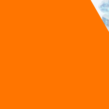
ำไมมันถึงเกี่ยวกับคุณ?
เริ่มตั้งคำถามว่า "เราจะพึ่ง AI ของต่างชาติไปตลอดเลยเหรอ?"
Soverei
องถิ่น ไม่ใช่แค่แปลจากภาษาอังกฤษ •
Infrastructure
รันอยู่ในประเ
ื่องนโยบายระดับชาติ แต่จริงๆ แล้วมันกระทบทีมขาย
B2B
ไทยโดยตรงมากกว่
้ AI 3 เจ้าวิเคราะห์
องที่สร้างขึ้นให้มีโครงสร้างเหมือนของจริง) ไปป้อนให้ AI วิเคราะห์ใน
nt
หลักคืออะไร ทั้ง 3 เจ้าตอบภายใน 20 วินาที วิเคราะห์ได้เก่ง ฟังดูมั
ตตามมาตรฐาน
TFRS
เราควรพูดเรื่องอะไรก่อน?" คำตอบที่ได้ถูกต้องตา