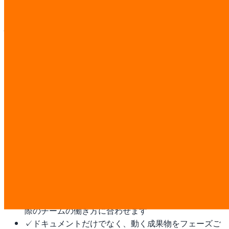
ーコードツールから AI 開発ワークフローまで。
バンコクにこれが必要な理由
タイの金融・テック中心地。国内最大級の企業 IT 予算、ス
タートアップエコシステム、企業 SaaS 導入があります。
この作業は固定 ฿7,000/man-day の透明な料金で見積もり
ます。ディスカバリー後に man-day と書面見積を確定し、
第三者ソフトウェア、クラウド、プラットフォーム費用はお
客様が直接支払います。
✓
開発前にスコープ、業務フロー、成功指標を合意し
ます
✓
既存の ERP、CRM、POS、LINE、データ、決済シス
テムと連携します
✓
汎用テンプレートではなく、タイの運用、PDPA、実
際のチームの働き方に合わせます
✓
ドキュメントだけでなく、動く成果物をフェーズご