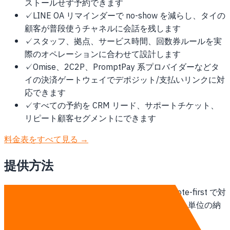
ストールせず予約できます
✓
LINE OA リマインダーで no-show を減らし、タイの
顧客が普段使うチャネルに会話を残します
✓
スタッフ、拠点、サービス時間、回数券ルールを実
際のオペレーションに合わせて設計します
✓
Omise、2C2P、PromptPay 系プロバイダーなどタ
イの決済ゲートウェイでデポジット/支払いリンクに対
応できます
✓
すべての予約を CRM リード、サポートチケット、
リピート顧客セグメントにできます
料金表をすべて見る →
提供方法
タイ拠点のチームがタイのクライアントに remote-first で対
応します。週次オンライン stand-up、スプリント単位の納
品、オンサイト訪問は契約開始時に範囲化します。