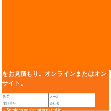
タイのMVP 開発
タイのAI コンサルティング
タイのLLM アプリ開発
タイのAEO・AI 検索最適化
タイのダッシュボード開発
タイのカスタム CRM 開発
リサーチガイド
·
料金表をすべて見る →
お問い合わせ
無料相談——スケジュール、予算、範囲
をお見積もり。オンラインまたはオン
サイト。
Services you’re interested in