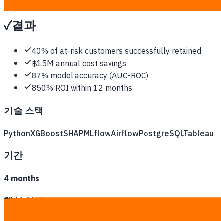
Built a churn prediction model analyzing 200+ features from 
✓
결과
40% of at-risk customers successfully retained
฿15M annual cost savings
87% model accuracy (AUC-ROC)
850% ROI within 12 months
기술 스택
Python
XGBoost
SHAP
MLflow
Airflow
PostgreSQL
Tableau
기간
4 months
핵심 성과