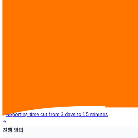
Smart Customer Segmentation
F&B Brand · Food & Beverage
Developed ML models for automated customer segmentation,
28% lower CAC, 42% higher conversion
Dashboard
Real-time Business Dashboard
Hospitality Group · Hospitality
Designed a real-time dashboard consolidating data across mult
Reporting time cut from 3 days to 15 minutes
진행 방법