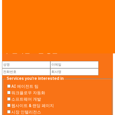
방콕의 LINE 예약 시스템
방콕의 맞춤 CRM 개발
리서치 가이드
·
전체 요금표 보기 →
문의하기
무료 상담 — 일정, 예산, 범위를 산정합니
다. 온라인 또는 방문.
Services you’re interested in
AI 에이전트 팀
워크플로우 자동화
소프트웨어 개발
웹사이트 & 랜딩 페이지
시장 인텔리전스