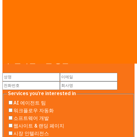
방콕의 LINE 예약 시스템
방콕의 맞춤 CRM 개발
리서치 가이드
·
전체 요금표 보기 →
문의하기
무료 상담 — 일정, 예산, 범위를 산정합니
다. 온라인 또는 방문.
Services you’re interested in
AI 에이전트 팀
워크플로우 자동화
소프트웨어 개발
웹사이트 & 랜딩 페이지
시장 인텔리전스