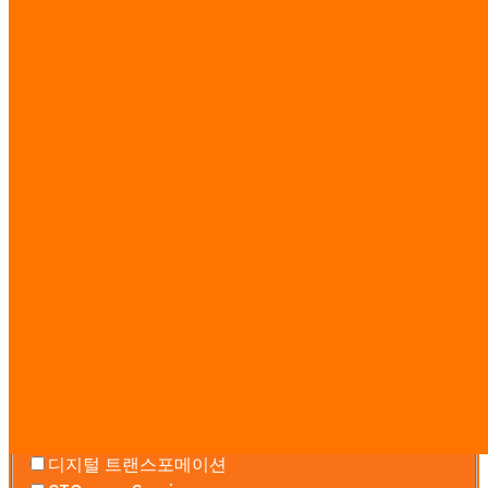
리서치 가이드
·
전체 요금표 보기 →
문의하기
무료 상담 — 일정, 예산, 범위를 산정합니
다. 온라인 또는 방문.
Services you’re interested in
AI 에이전트 팀
워크플로우 자동화
소프트웨어 개발
웹사이트 & 랜딩 페이지
시장 인텔리전스
AI 교육
디지털 트랜스포메이션