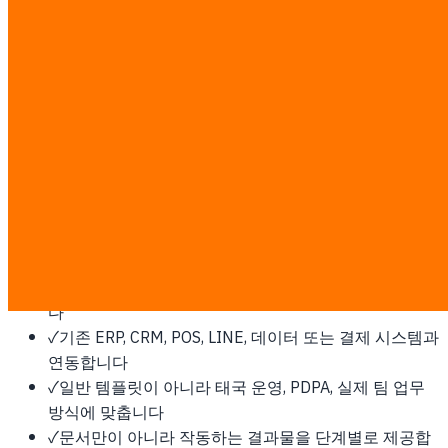
계, 구축, 배포합니다.
콘깬에 이것이 필요한 이유
동북부 지역 수도로 AgriTech, 라오스/베트남 물류 회랑, 정부
디지털 서비스 프로젝트가 주요 수요입니다.
이 작업은 고정 ฿7,000/man-day 기준으로 투명하게 산정합
니다. 디스커버리 후 man-day와 서면 견적을 확정하며, 제3자
소프트웨어, 클라우드, 플랫폼 비용은 고객이 직접 지불합니
다.
✓
개발 전에 범위, 업무 흐름, 성공 지표를 먼저 합의합니
다
✓
기존 ERP, CRM, POS, LINE, 데이터 또는 결제 시스템과
연동합니다
✓
일반 템플릿이 아니라 태국 운영, PDPA, 실제 팀 업무
방식에 맞춥니다
✓
문서만이 아니라 작동하는 결과물을 단계별로 제공합