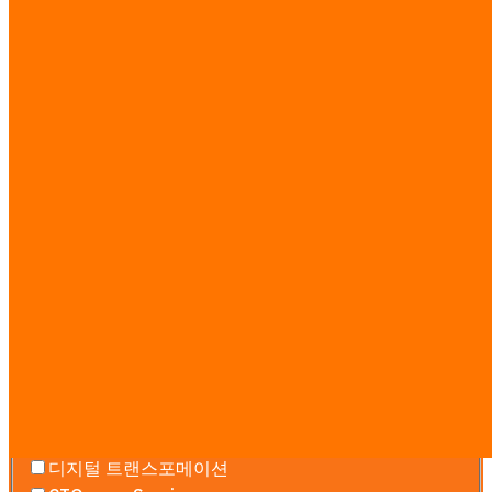
리서치 가이드
·
전체 요금표 보기 →
문의하기
무료 상담 — 일정, 예산, 범위를 산정합니
다. 온라인 또는 방문.
Services you’re interested in
AI 에이전트 팀
워크플로우 자동화
소프트웨어 개발
웹사이트 & 랜딩 페이지
시장 인텔리전스
AI 교육
디지털 트랜스포메이션