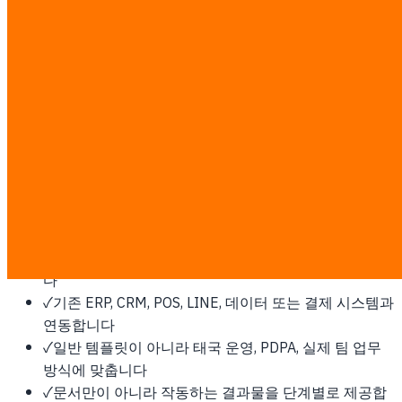
계, 구축, 배포합니다.
싱가포르에 이것이 필요한 이유
동남아 fintech 및 지역 HQ 허브로, 엄격한 데이터 레지던시,
높은 기업 소프트웨어 지출, 지역 롤아웃의 관문입니다.
이 작업은 고정 ฿7,000/man-day 기준으로 투명하게 산정합
니다. 디스커버리 후 man-day와 서면 견적을 확정하며, 제3자
소프트웨어, 클라우드, 플랫폼 비용은 고객이 직접 지불합니
다.
✓
개발 전에 범위, 업무 흐름, 성공 지표를 먼저 합의합니
다
✓
기존 ERP, CRM, POS, LINE, 데이터 또는 결제 시스템과
연동합니다
✓
일반 템플릿이 아니라 태국 운영, PDPA, 실제 팀 업무
방식에 맞춥니다
✓
문서만이 아니라 작동하는 결과물을 단계별로 제공합