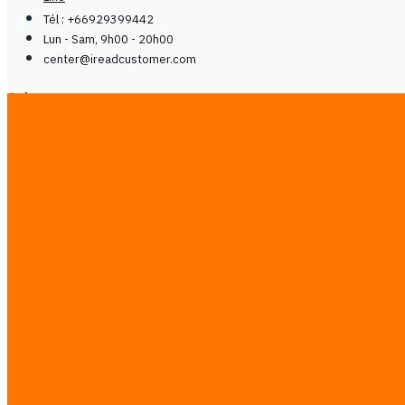
Tél : +66929399442
Lun - Sam, 9h00 - 20h00
center@
ireadcustomer.com
Suivez-nous
Suivez-nous
LinkedIn
Facebook
Instagram
LinkedIn
Facebook
Instagram
Mentions légales
Mentions légales