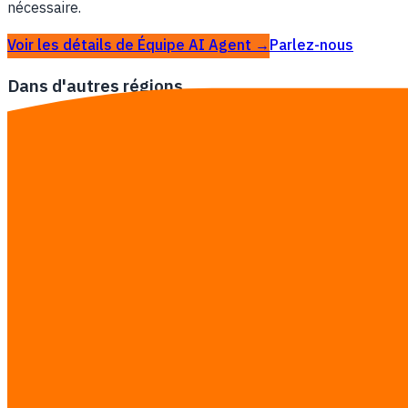
nécessaire.
Voir les détails de Équipe AI Agent →
Parlez-nous
Dans d'autres régions
Équipe AI Agent à Bangkok
Équipe AI Agent à Thaïlande
Guides de recherche
·
Voir la grille tarifaire complète →
Contactez-nous
Consultation gratuite — estimation des
Services you’re interested in
Équipe AI Agent