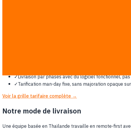
Pourquoi Corée du Sud en a besoin
Plateformes locales dominantes, UX de consentement stricte
Ce travail est estimé au tarif fixe transparent de ฿7,000/man
tierces sont payés directement par vous.
✓
Périmètre, workflows et indicateurs de succès valid
✓
Intégration avec vos ERP, CRM, POS, LINE, données 
✓
Conçu pour les opérations thaïlandaises, PDPA et les
✓
Livraison par phases avec du logiciel fonctionnel, 
✓
Tarification man-day fixe, sans majoration opaque sur
Voir la grille tarifaire complète →
Notre mode de livraison
Une équipe basée en Thaïlande travaille en remote-first avec 