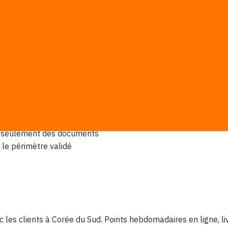
 et préférence pour cloud local ou on-premise structurent la
-day. Après discovery, le nombre de man-days et le devis écrit 
és avant le développement
ou systèmes de paiement existants
 vrais usages de votre équipe, pas un template générique
pas seulement des documents
 le périmètre validé
les clients à Corée du Sud. Points hebdomadaires en ligne, livra