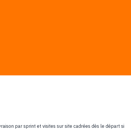
 conception.
sont verrouillés; les coûts logiciels, cloud ou plateformes
ison par sprint et visites sur site cadrées dès le départ si