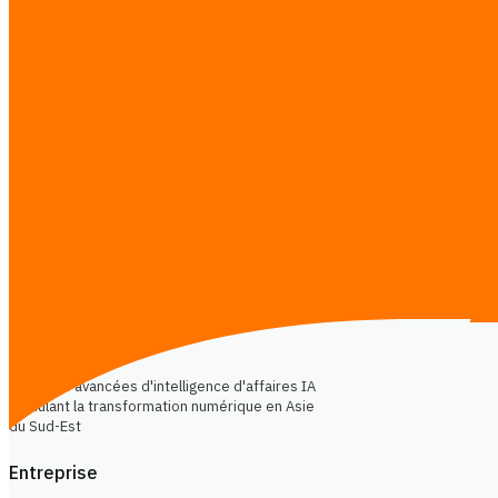
Automatisation des processus
Développement logiciel
Site web & Landing page
Intelligence de marché
Formation IA
Transformation numérique
CTO-as-a-Service
Autre
Envoyer le message
iReadCustomer
Solutions avancées d'intelligence d'affaires IA
stimulant la transformation numérique en Asie
du Sud-Est
Entreprise