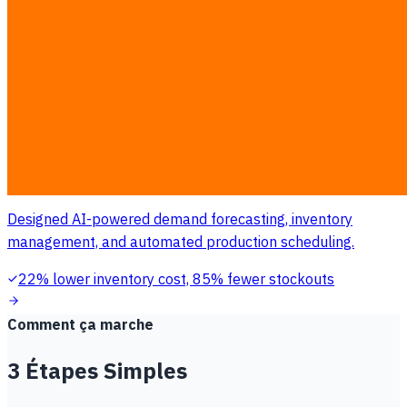
before churn occurs for proactive retention.
40% churn prevention, saved ฿15M/year
Automation
Intelligent Supply Chain Management
Manufacturing Company · Manufacturing
Designed AI-powered demand forecasting, inventory
management, and automated production scheduling.
22% lower inventory cost, 85% fewer stockouts
Comment ça marche
3 Étapes Simples