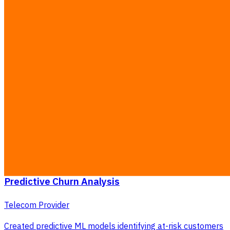
Voir les détails
AI / ML
Food & Beverage
Smart Customer Segmentation
F&B Brand
Developed ML models for automated customer
segmentation, enabling precision marketing campaigns.
Machine Learning
Marketing
Segmentation
Python
28% lower CAC, 42% higher conversion
Voir les détails
AI / ML
Telecommunications
Predictive Churn Analysis
Telecom Provider
Created predictive ML models identifying at-risk customers