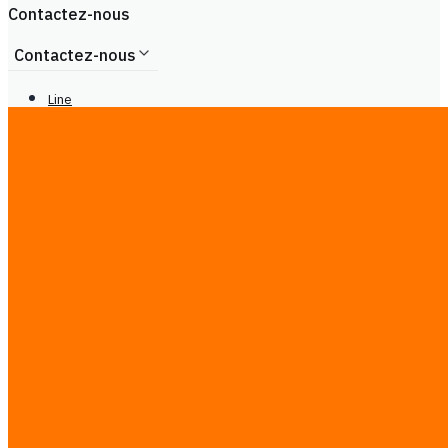
Contactez-nous
Contactez-nous
Line
Tél : +66929399442
Lun - Sam, 9h00 - 20h00
center@
ireadcustomer.com
Line
Tél : +66929399442
Lun - Sam, 9h00 - 20h00
center@
ireadcustomer.com
Suivez-nous
Suivez-nous
LinkedIn
Facebook