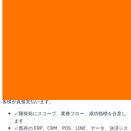
御社専用の AI エージェントチームを構築——RAG システ
ム、チャットボット、カスタム ML モデルが 24 時間稼働。
データモデリングからファインチューニング、MCP 統合ま
で。本番対応の AI ワークフォース。
アジア太平洋にこれが必要な理由
ASEAN に加え日本、韓国、香港、台湾を含む APAC 全域展
開。多くはシンガポールのオペレーションハブで調整されま
す。
この作業は固定 ฿7,000/man-day の透明な料金で見積もり
ます。ディスカバリー後に man-day と書面見積を確定し、
第三者ソフトウェア、クラウド、プラットフォーム費用はお
客様が直接支払います。
✓
開発前にスコープ、業務フロー、成功指標を合意し
ます
✓
既存の ERP、CRM、POS、LINE、データ、決済シス