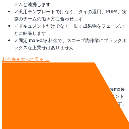
テムと連携します
✓
汎用テンプレートではなく、タイの運用、PDPA、実
際のチームの働き方に合わせます
✓
ドキュメントだけでなく、動く成果物をフェーズご
とに納品します
✓
固定 man-day 料金で、スコープ内作業にブラックボ
ックスな上乗せはありません
料金表をすべて見る →
提供方法
タイ拠点のチームがアジア太平洋のクライアントに remote-
first で対応します。週次オンライン stand-up、スプリント
単位の納品、オンサイト訪問は契約開始時に範囲化します。
AI エージェントチームの詳細を見る →
相談する
他の地域