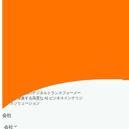
ソフトウェア開発
ウェブサイト＆ランディングページ
マーケットインテリジェンス
AI トレーニング
デジタルトランスフォーメーション
CTO-as-a-Service
その他
メッセージを送信
iReadCustomer
東南アジア全域のデジタルトランスフォーメー
ションを推進する高度な AI ビジネスインテリジ
ェンスソリューション
会社
会社