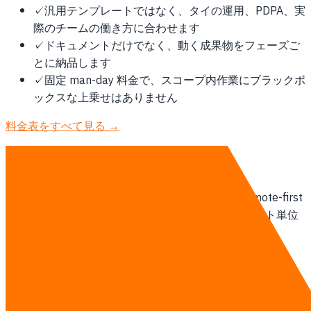
✓
汎用テンプレートではなく、タイの運用、PDPA、実
際のチームの働き方に合わせます
✓
ドキュメントだけでなく、動く成果物をフェーズご
とに納品します
✓
固定 man-day 料金で、スコープ内作業にブラックボ
ックスな上乗せはありません
料金表をすべて見る →
提供方法
タイ拠点のチームがコンケンのクライアントに remote-first
で対応します。週次オンライン stand-up、スプリント単位
の納品、オンサイト訪問は契約開始時に範囲化します。
AI エージェントチームの詳細を見る →
相談する
他の地域