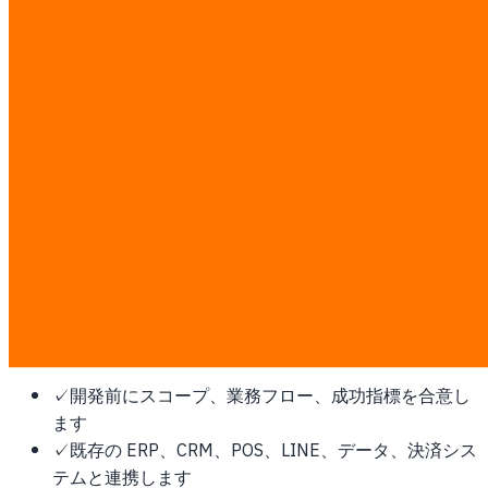
御社専用の AI エージェントチームを構築——RAG システ
ム、チャットボット、カスタム ML モデルが 24 時間稼働。
データモデリングからファインチューニング、MCP 統合ま
で。本番対応の AI ワークフォース。
コンケンにこれが必要な理由
東北部の中核都市。AgriTech、ラオス/ベトナム方面の物流
回廊、行政デジタルサービス案件が中心です。
この作業は固定 ฿7,000/man-day の透明な料金で見積もり
ます。ディスカバリー後に man-day と書面見積を確定し、
第三者ソフトウェア、クラウド、プラットフォーム費用はお
客様が直接支払います。
✓
開発前にスコープ、業務フロー、成功指標を合意し
ます
✓
既存の ERP、CRM、POS、LINE、データ、決済シス
テムと連携します