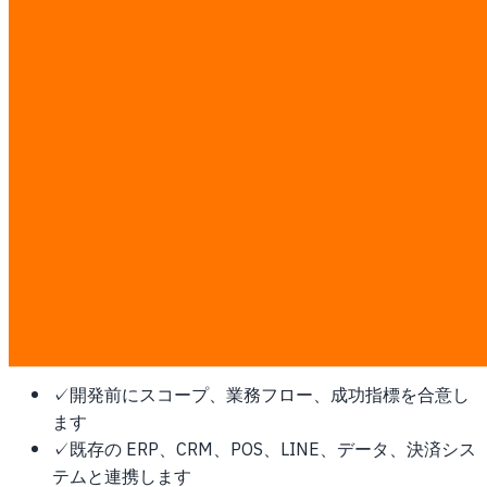
御社専用の AI エージェントチームを構築——RAG システ
ム、チャットボット、カスタム ML モデルが 24 時間稼働。
データモデリングからファインチューニング、MCP 統合ま
で。本番対応の AI ワークフォース。
シンガポールにこれが必要な理由
東南アジアの fintech と地域 HQ ハブ。厳格なデータレジデ
ンシー、高い企業ソフトウェア支出、地域展開の入口です。
この作業は固定 ฿7,000/man-day の透明な料金で見積もり
ます。ディスカバリー後に man-day と書面見積を確定し、
第三者ソフトウェア、クラウド、プラットフォーム費用はお
客様が直接支払います。
✓
開発前にスコープ、業務フロー、成功指標を合意し
ます
✓
既存の ERP、CRM、POS、LINE、データ、決済シス
テムと連携します