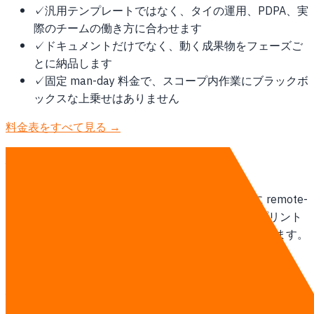
✓
汎用テンプレートではなく、タイの運用、PDPA、実
際のチームの働き方に合わせます
✓
ドキュメントだけでなく、動く成果物をフェーズご
とに納品します
✓
固定 man-day 料金で、スコープ内作業にブラックボ
ックスな上乗せはありません
料金表をすべて見る →
提供方法
タイ拠点のチームがシンガポールのクライアントに remote-
first で対応します。週次オンライン stand-up、スプリント
単位の納品、オンサイト訪問は契約開始時に範囲化します。
AI エージェントチームの詳細を見る →
相談する
他の地域