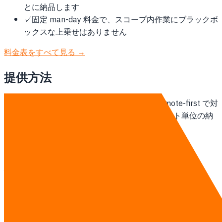
とに納品します
✓
固定 man-day 料金で、スコープ内作業にブラックボ
ックスな上乗せはありません
料金表をすべて見る →
提供方法
タイ拠点のチームが香港のクライアントに remote-first で対
応します。週次オンライン stand-up、スプリント単位の納
品、オンサイト訪問は契約開始時に範囲化します。
AI トレーニングの詳細を見る →
相談する
他の地域
バンコクのAI トレーニング
タイのAI トレーニング