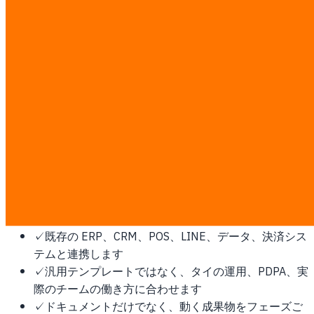
ーコードツールから AI 開発ワークフローまで。
香港にこれが必要な理由
地域財務と越境貿易のハブ。厳格な fintech 規制、中国向け
コンプライアンス、繁体字 UI が求められます。
この作業は固定 ฿7,000/man-day の透明な料金で見積もり
ます。ディスカバリー後に man-day と書面見積を確定し、
第三者ソフトウェア、クラウド、プラットフォーム費用はお
客様が直接支払います。
✓
開発前にスコープ、業務フロー、成功指標を合意し
ます
✓
既存の ERP、CRM、POS、LINE、データ、決済シス
テムと連携します
✓
汎用テンプレートではなく、タイの運用、PDPA、実
際のチームの働き方に合わせます
✓
ドキュメントだけでなく、動く成果物をフェーズご