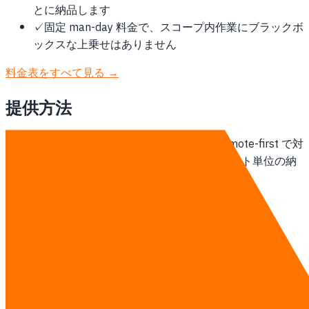
とに納品します
✓
固定 man-day 料金で、スコープ内作業にブラックボ
ックスな上乗せはありません
料金表をすべて見る →
提供方法
タイ拠点のチームが韓国のクライアントに remote-first で対
応します。週次オンライン stand-up、スプリント単位の納
品、オンサイト訪問は契約開始時に範囲化します。
AI トレーニングの詳細を見る →
相談する
他の地域
バンコクのAI トレーニング
タイのAI トレーニング