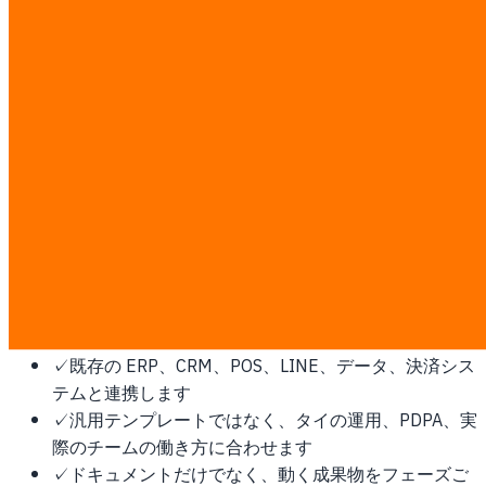
ーコードツールから AI 開発ワークフローまで。
韓国にこれが必要な理由
強いローカルプラットフォーム、厳格な同意 UX、ローカル
クラウドまたはオンプレ志向がシステム設計を左右します。
この作業は固定 ฿7,000/man-day の透明な料金で見積もり
ます。ディスカバリー後に man-day と書面見積を確定し、
第三者ソフトウェア、クラウド、プラットフォーム費用はお
客様が直接支払います。
✓
開発前にスコープ、業務フロー、成功指標を合意し
ます
✓
既存の ERP、CRM、POS、LINE、データ、決済シス
テムと連携します
✓
汎用テンプレートではなく、タイの運用、PDPA、実
際のチームの働き方に合わせます
✓
ドキュメントだけでなく、動く成果物をフェーズご