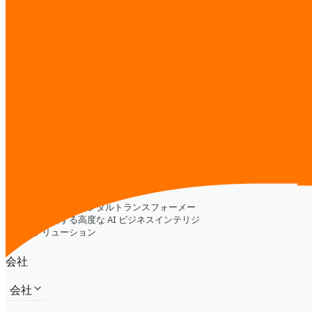
ウェブサイト＆ランディングページ
マーケットインテリジェンス
AI トレーニング
デジタルトランスフォーメーション
CTO-as-a-Service
その他
メッセージを送信
iReadCustomer
東南アジア全域のデジタルトランスフォーメー
ションを推進する高度な AI ビジネスインテリジ
ェンスソリューション
会社
会社