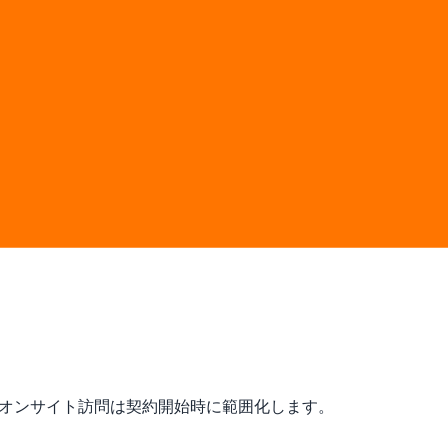
す。
し、第三者ソフトウェア、クラウド、プラットフォーム費用はお客様が
の納品、オンサイト訪問は契約開始時に範囲化します。