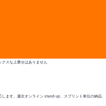
arin/English 製品対応と現地 e-invoice 準拠が必要で
積もります。ディスカバリー後に man-day と書面見積を確定
す
ステムと連携します
実際のチームの働き方に合わせます
に納品します
クボックスな上乗せはありません
 で対応します。週次オンライン stand-up、スプリント単位