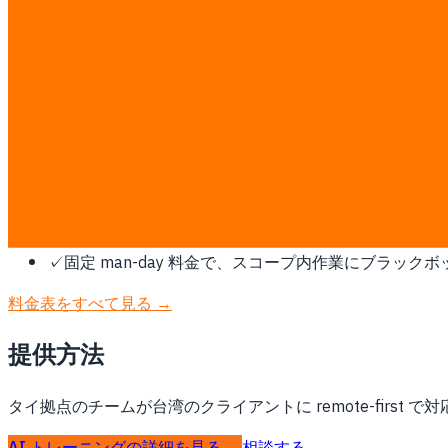
台湾にこれが必要な理由
半導体・ハードウェアサプライチェーン市場。SAP 利用が深く、Mand
この作業は固定 ฿7,000/man-day の透明な料金で見
直接支払います。
✓
開発前にスコープ、業務フロー、成功指標を合意しま
✓
既存の ERP、CRM、POS、LINE、データ、決済シ
✓
汎用テンプレートではなく、タイの運用、PDPA、
✓
ドキュメントだけでなく、動く成果物をフェーズごと
✓
固定 man-day 料金で、スコープ内作業にブラッ
料金表をすべて見る →
提供方法
タイ拠点のチームが台湾のクライアントに remote-first