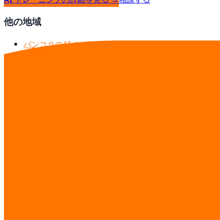
AI トレーニングの詳細を見る →
相談する
他の地域
バンコクのAI トレーニング
タイのAI トレーニング
リサーチガイド
·
料金表をすべて見る →
お問い合わせ
無料相談——スケジュール、予算、範囲
Services you’re interested in
AI エージェントチーム
ワークフロー自動化
ソフトウェア開発