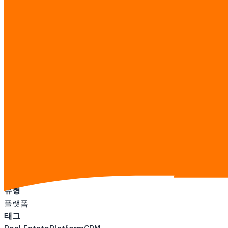
에이전트 관리
매물 관리 (관리자)
리포팅 / 분석
공개 사이트 + 관리자 백오피스
산업
부동산
유형
플랫폼
태그