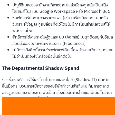
บัญชีอีเมลของพนักงานที่ลาออกไปแล้วยังคงถูกนับเป็นหนึ่ง
ไลเซนส์ในระบบ Google Workspace หรือ Microsoft 365
ซอฟต์แวร์เฉพาะทางราคาแพง (เช่น เครื่องมือออกแบบหรือ
วิเคราะห์ข้อมูล) ถูกปล่อยทิ้งไว้โดยไม่มีการโอนย้ายไลเซนส์ให้
พนักงานใหม่
สิทธิ์การใช้งานระดับผู้ดูแลระบบ (Admin) ไปผูกติดอยู่กับอีเมล
ส่วนตัวของอดีตพนักงานอิสระ (Freelancer)
ไม่มีการดึงสิทธิ์การใช้ซอฟต์แวร์คืนเมื่อพนักงานย้ายแผนกและ
ไม่จำเป็นต้องใช้เครื่องมือนั้นอีกต่อไป
The Departmental Shadow Spend
การซื้อซอฟต์แวร์ใช้เองโดยไม่ผ่านแผนกไอที (Shadow IT) มักเกิด
ขึ้นเมื่อกระบวนการเบิกจ่ายของบริษัททำงานช้าเกินไป ทีมการตลาด
อาจรูดบัตรเครดิตบริษัทเพื่อซื้อเครื่องมือจัดการโซเชียลมีเดีย ในขณะ
ที่ทีมสนับสนุนลูกค้าก็ซื้อเครื่องมืออีกตัวที่ทำหน้าที่เหมือนกันเป๊ะ
เมื่อ
แผนกต่างๆ ทำงานแยกส่วนกันและซื้อเครื่องมือตามใจชอบ
บริษัทจะสูญเสียอำนาจการต่อรองส่วนลดสำหรับการซื้อจำนวน