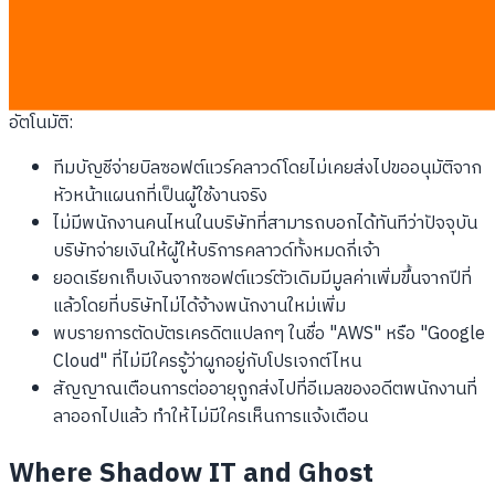
ตรวจสอบที่เข้มงวดก่อนถึงกำหนด 30 วันล่วงหน้า ใบแจ้งหนี้จะถูก
ส่งตรงไปยังฝ่ายบัญชีและถูกตัดจ่ายไปโดยอัตโนมัติ
สัญญาณอันตรายที่บ่งบอกว่าคุณกำลังติดกับดักการต่ออายุ
อัตโนมัติ:
ทีมบัญชีจ่ายบิลซอฟต์แวร์คลาวด์โดยไม่เคยส่งไปขออนุมัติจาก
หัวหน้าแผนกที่เป็นผู้ใช้งานจริง
ไม่มีพนักงานคนไหนในบริษัทที่สามารถบอกได้ทันทีว่าปัจจุบัน
บริษัทจ่ายเงินให้ผู้ให้บริการคลาวด์ทั้งหมดกี่เจ้า
ยอดเรียกเก็บเงินจากซอฟต์แวร์ตัวเดิมมีมูลค่าเพิ่มขึ้นจากปีที่
แล้วโดยที่บริษัทไม่ได้จ้างพนักงานใหม่เพิ่ม
พบรายการตัดบัตรเครดิตแปลกๆ ในชื่อ "AWS" หรือ "Google
Cloud" ที่ไม่มีใครรู้ว่าผูกอยู่กับโปรเจกต์ไหน
สัญญาณเตือนการต่ออายุถูกส่งไปที่อีเมลของอดีตพนักงานที่
ลาออกไปแล้ว ทำให้ไม่มีใครเห็นการแจ้งเตือน
Where Shadow IT and Ghost