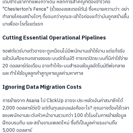
เดิมซ้ำในราคาที่แพงกว่าเดิม หลักการสำคัญที่ต้องจำไว้คือ
"Chesterton's Fence" (รั้วของเชสเตอร์ตัน) ซึ่งหมายความว่า: อย่า
ทำลายโครงสร้างใดๆ ทิ้งจนกว่าคุณจะเข้าใจถ่องแท้ว่ามันถูกสร้างขึ้น
มาเพื่ออะไรตั้งแต่แรก
Cutting Essential Operational Pipelines
ซอฟต์แวร์บางตัวอาจจะดูเหมือนไม่มีพนักงานเข้าใช้งาน แต่แท้จริง
แล้วมันคือแกนกลางของระบบอัตโนมัติ การกดปิดระบบที่มีค่าใช้จ่าย
20 ดอลลาร์ต่อเดือน อาจทำให้ระบบสำรองข้อมูลอัตโนมัติพังทลาย
และทำให้ข้อมูลลูกค้าสูญหายมูลค่ามหาศาล
Ignoring Data Migration Costs
การย้ายจาก Asana ไป ClickUp อาจจะประหยัดเงินค่าสมาชิกได้
2,000 ดอลลาร์ต่อปี แต่ต้นทุนแอบแฝงคืออะไร? คุณอาจต้องใช้เวลา
ของพนักงานระดับหัวหน้างานรวมกว่า 100 ชั่วโมงในการย้ายข้อมูล
ฝึกอบรมทีม และสร้างเทมเพลตใหม่ ซึ่งตีเป็นมูลค่าแรงงานถึง
5,000 ดอลลาร์