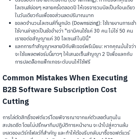
ปรับรอบการจ่ายให้ตรงกัน (Co-terming): หากบริษัทคุณซื้อ
ไลเซนส์ย่อยๆ หลายครั้งตลอดปี ให้เจรจารวมบิลเป็นก้อนเดียว
ในวันเดียวกันเพื่อขอส่วนลดปริมาณมาก
ขอลดจำนวนไลเซนส์ที่ผูกมัด (Downsizing): ใช้รายงานการเข้า
ใช้งานล่าสุดเป็นข้ออ้างว่า "เรามีคนใช้แค่ 30 คน ไม่ใช่ 50 คน
เราขอต่อสัญญาแค่ 30 ไลเซนส์ในปีนี้"
แลกการทำสัญญาหลายปีกับฟีเจอร์พรีเมียม: หากคุณมั่นใจว่า
จะใช้แพลตฟอร์มนี้ยาวๆ ให้เสนอเซ็นสัญญา 2 ปีเพื่อแลกกับ
การปลดล็อกแพ็กเกจระดับบนให้ใช้ฟรี
Common Mistakes When Executing
B2B Software Subscription Cost
Cutting
การไล่ตัดสิทธิ์ซอฟต์แวร์โดยพิจารณาจากแค่ตัวเลขต้นทุนใน
สเปรดชีต โดยไม่ปรึกษาทีมปฏิบัติการหน้างาน จะนำไปสู่ความล้ม
เหลวของเวิร์กโฟลว์ที่สำคัญ และทำให้ต้องรีบกลับมาซื้อซอฟต์แวร์