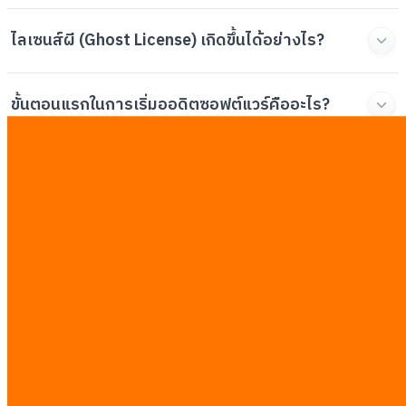
ไลเซนส์ผี (Ghost License) เกิดขึ้นได้อย่างไร?
ขั้นตอนแรกในการเริ่มออดิตซอฟต์แวร์คืออะไร?
เราควรเจรจาต่ออายุซอฟต์แวร์อย่างไรให้ได้เปรียบ?
ข้อควรระวังก่อนกดยกเลิกซอฟต์แวร์เพื่อลดต้นทุนมี
อะไรบ้าง?
บทความที่เกี่ยวข้อง
ดูทั้งหมด