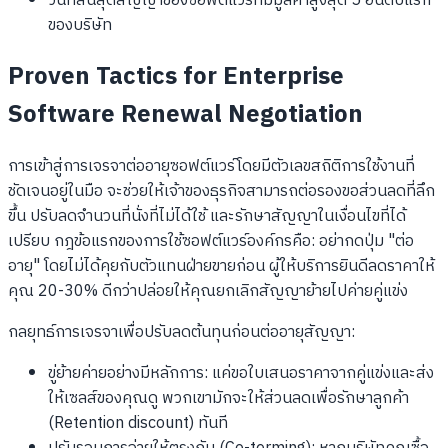
วันที่สิ้นสุดสัญญาของซอฟต์แวร์ที่มีมูลค่าสูงสุด 5 อันดับแรก
ของบริษัท
Proven Tactics for Enterprise
Software Renewal Negotiation
การเข้าสู่การเจรจาต่ออายุซอฟต์แวร์โดยมีตัวเลขสถิติการใช้งานที่
ชัดเจนอยู่ในมือ จะช่วยให้เจ้าของธุรกิจสามารถต่อรองขอส่วนลดที่ลึก
ขึ้น ปรับลดจำนวนที่นั่งที่ไม่ได้ใช้ และรักษาสัญญาในเงื่อนไขที่ได้
เปรียบ กฎข้อแรกของการใช้ซอฟต์แวร์องค์กรคือ: อย่ากดปุ่ม "ต่อ
อายุ" โดยไม่ได้คุยกับตัวแทนฝ่ายขายก่อน ผู้ให้บริการยินดีลดราคาให้
คุณ 20-30% ดีกว่าปล่อยให้คุณยกเลิกสัญญาย้ายไปค่ายคู่แข่ง
กลยุทธ์การเจรจาเพื่อปรับลดต้นทุนก่อนต่ออายุสัญญา:
ขู่ย้ายค่ายอย่างมีหลักการ: แค่ขอใบเสนอราคาจากคู่แข่งและส่ง
ให้เซลส์ของคุณดู พวกเขามักจะให้ส่วนลดเพื่อรักษาลูกค้า
(Retention discount) ทันที