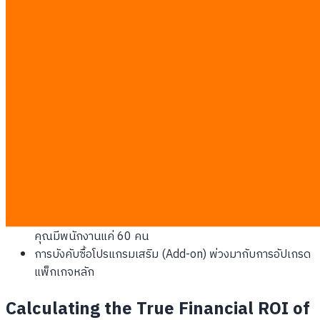
ซอฟต์แวร์หลายตัวไม่ได้เก็บเงินตามจำนวนคน แต่เก็บตามปริมาณ
การใช้งาน เช่น แพลตฟอร์มอัตโนมัติอย่าง Zapier หรือพื้นที่เก็บข้อ
มูลคลาวด์ เมื่อบริษัทเติบโตขึ้น ปริมาณข้อมูลจะทะลุโควต้าพื้นฐาน
อย่างรวดเร็ว ทำให้ระบบตัดบัตรเครดิตค่าปรับส่วนเกินโดยอัตโนมัติ
ในราคาที่แพงหูฉี่
กลไกการอัปเกรดที่มักดูดเงินบริษัทโดยไม่รู้ตัว:
การคิดค่าบริการเพิ่มตามจำนวนผู้ติดต่อ (Contacts) ในระบบ
อีเมล ที่รวมเอาอีเมลขยะและอีเมลที่ตีกลับไว้ด้วย
การเก็บค่าธรรมเนียมเกินโควต้า API เมื่อระบบดึงข้อมูลกัน
บ่อยเกินไปโดยไม่ได้ปรับแต่งให้เหมาะสม
การคิดราคาเหมาจ่ายระดับองค์กรที่มีขั้นต่ำ 100 ไลเซนส์ ทั้งที่
คุณมีพนักงานแค่ 60 คน
การบังคับซื้อโปรแกรมเสริม (Add-on) พ่วงมากับการอัปเกรด
แพ็กเกจหลัก
Calculating the True Financial ROI of