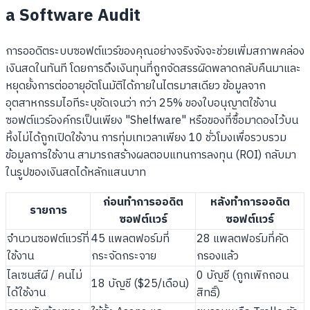
a Software Audit
การออดิตระบบซอฟต์แวร์ของคุณอย่างจริงจังจะช่วยเพิ่มสภาพคล่อง
เงินสดในทันที โดยการดึงเงินทุนที่ถูกจัดสรรผิดพลาดกลับคืนมาและ
หยุดยั้งการต่ออายุอัตโนมัติได้ภายในไตรมาสเดียว ข้อมูลจาก
อุตสาหกรรมไอทีระบุชัดเจนว่า กว่า 25% ของใบอนุญาตใช้งาน
ซอฟต์แวร์องค์กรเป็นเพียง "Shelfware" หรือของที่ซื้อมาดองไว้บน
หิ้งไม่ได้ถูกเปิดใช้งาน การทุ่มเทเวลาเพียง 10 ชั่วโมงเพื่อรวบรวม
ข้อมูลการใช้งาน สามารถสร้างผลตอบแทนการลงทุน (ROI) กลับมา
ในรูปของเงินสดได้หลักแสนบาท
ก่อนทำการออดิต
หลังทำการออดิต
รายการ
ซอฟต์แวร์
ซอฟต์แวร์
จำนวนซอฟต์แวร์ที่
45 แพลตฟอร์มที่
28 แพลตฟอร์มที่คัด
ใช้งาน
กระจัดกระจาย
กรองแล้ว
ไลเซนส์ผี / คนไม่
0 บัญชี (ถูกเพิกถอน
18 บัญชี ($25/เดือน)
ได้ใช้งาน
สิทธิ์)