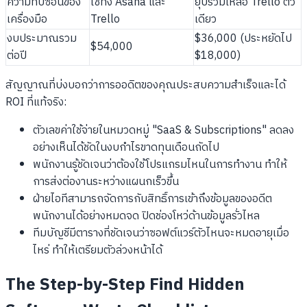
ความทับซ้อนของ
ใช้ทั้ง Asana และ
ยุบรวมเหลือ Trello ตัว
เครื่องมือ
Trello
เดียว
งบประมาณรวม
$36,000 (ประหยัดไป
$54,000
ต่อปี
$18,000)
สัญญาณที่บ่งบอกว่าการออดิตของคุณประสบความสำเร็จและได้
ROI ที่แท้จริง:
ตัวเลขค่าใช้จ่ายในหมวดหมู่ "SaaS & Subscriptions" ลดลง
อย่างเห็นได้ชัดในงบกำไรขาดทุนเดือนถัดไป
พนักงานรู้ชัดเจนว่าต้องใช้โปรแกรมไหนในการทำงาน ทำให้
การส่งต่องานระหว่างแผนกเร็วขึ้น
ฝ่ายไอทีสามารถจัดการกับสิทธิ์การเข้าถึงข้อมูลของอดีต
พนักงานได้อย่างหมดจด ปิดช่องโหว่ด้านข้อมูลรั่วไหล
ทีมบัญชีมีตารางที่ชัดเจนว่าซอฟต์แวร์ตัวไหนจะหมดอายุเมื่อ
ไหร่ ทำให้เตรียมตัวล่วงหน้าได้
The Step-by-Step Find Hidden