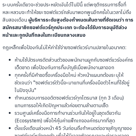
ระบบครั้งเดียวจะช่วยประหยัดเงินได้ในปีนี้ แต่พฤติกรรมการซื้อที่
หละหลวมจะทำให้ขยะซอฟต์แวร์กลับมาพอกพูนอีกครั้งในเวลาไม่ถึง
สิบสองเดือน
ผู้บริหารระดับสูงต้องกำหนดเส้นตายที่ชัดเจนว่า การ
สมัครสมาชิกซอฟต์แวร์ทุกประเภท จะต้องได้รับการอนุมัติล่วง
หน้าและถูกบันทึกลงในทะเบียนกลางเสมอ
กฎเหล็กเพื่อป้องกันไม่ให้ค่าใช้จ่ายซอฟต์แวร์บานปลายในอนาคต:
ห้ามใช้บัตรเครดิตส่วนตัวของพนักงานผูกกับซอฟต์แวร์องค์กร
เด็ดขาด เพื่อป้องกันการทิ้งบัญชีเมื่อพนักงานลาออก
ทุกครั้งที่มีคำขอซื้อเครื่องมือใหม่ หัวหน้าแผนกต้องระบุให้
ชัดเจนว่า "ซอฟต์แวร์ตัวนี้จะมาแทนที่เครื่องมือตัวไหนที่ใช้อยู่
ในปัจจุบัน"
กำหนดรอบการออดิตซอฟต์แวร์ทุกไตรมาส (ทุก 3 เดือน)
แทนการรอให้เกิดปัญหาแล้วค่อยตามล้างตามเช็ด
รวมศูนย์เครื่องมือการทำงานร่วมกันให้อยู่ในชุดเดียวกัน
(Ecosystem) เพื่อให้คุ้มค่าแพ็กเกจองค์กรมากที่สุด
ตั้งแจ้งเตือนล่วงหน้า 45 วันก่อนถึงกำหนดต่ออายุสัญญาของ