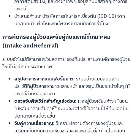
อากาศต้นชั่วโมง) และดึงมาเฉพาะข้อมูลที่มีนัยสำคัญทางการ
แพทย์
นำเสนอคำแนะนำรหัสการรักษาโรคเบื้องต้น (ICD-10) จาก
บทสนทนา เพื่อให้แพทย์พิจารณาอนุมัติท้ายชั่วโมง
การคัดกรองผู้ป่วยและจับคู่กับแพทย์ที่เหมาะสม
(Intake and Referral)
ระบบอัตโนมัติสามารถช่วยลดภาระของทีมประสานงานคัดกรองผู้ป่วย
ใหม่ได้อย่างมีประสิทธิภาพ
สรุปอาการจากแบบฟอร์มยาว:
ระบบอ่านแบบสอบถาม
ประวัติที่ผู้ป่วยกรอกยาวหลายหน้า และสรุปเป็นย่อหน้าสั้นๆ ให้
แพทย์อ่านก่อนเข้าพบ
ตรวจจับคีย์เวิร์ดสำคัญเร่งด่วน:
หากผู้ป่วยเขียนคำว่า "นอน
ไม่หลับมาสามสัปดาห์" ระบบจะไฮไลต์ข้อความนี้ให้ทีมแอดมิน
นัดหมายเคสนี้ด่วนขึ้น
จับคู่ความเชี่ยวชาญ:
วิเคราะห์ความต้องการของผู้ป่วยและ
เปรียบเทียบกับความเชี่ยวชาญของแพทย์แต่ละท่านในคลินิก