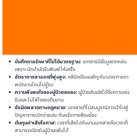
สิ่งที่เกิดขึ้นเมื่อบุคลากรทางการแพทย์เหนื่อยล้า
เมื่อนักจิตบำบัดต้องทำงานติดต่อกันแปดชั่วโมงและตามด้วยงาน
เอกสารอีกสองชั่วโมง คุณภาพของการรักษาจะลดลงอย่างหลีกเลี่ยง
ไม่ได้ ความเหนื่อยล้าเรื้อรังนำไปสู่การวินิจฉัยที่คลาดเคลื่อนและการ
ขาดความเห็นอกเห็นใจ (Empathy) ซึ่งเป็นหัวใจสำคัญของงาน
สุขภาพจิต
บันทึกการรักษาที่ไม่ได้มาตรฐาน:
เอกสารมีข้อมูลตกหล่น
เพราะนักบำบัดรีบพิมพ์ให้เสร็จ
อัตราการลาออกที่พุ่งสูง:
คลินิกต้องเผชิญกับวงจรการหา
พนักงานใหม่ไม่รู้จบ
ความพึงพอใจของผู้ป่วยลดลง:
ผู้ป่วยสัมผัสได้ถึงความเร่ง
รีบและไม่ใส่ใจของทีมงาน
ข้อผิดพลาดทางกฎหมาย:
เอกสารที่ไม่สมบูรณ์อาจนำไปสู่
ปัญหาการเบิกจ่ายประกันหรือการฟ้องร้อง
ต้นทุนค่าเสียโอกาส:
เวลาที่เสียไปกับงานเอกสารคือเวลาที่
สามารถเปิดรับผู้ป่วยเพิ่มได้