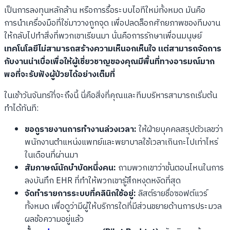
เป็นการลงทุนหลักล้าน หรือการรื้อระบบไอทีใหม่ทั้งหมด มันคือ
การนำเครื่องมือที่ใช่มาวางถูกจุด เพื่อปลดล็อกศักยภาพของทีมงาน
ให้กลับไปทำสิ่งที่พวกเขาเรียนมา นั่นคือการรักษาเพื่อนมนุษย์
เทคโนโลยีไม่สามารถสร้างความเห็นอกเห็นใจ แต่สามารถจัดการ
กับงานน่าเบื่อเพื่อให้ผู้เชี่ยวชาญของคุณมีพื้นที่ทางอารมณ์มาก
พอที่จะรับฟังผู้ป่วยได้อย่างเต็มที่
ในเช้าวันจันทร์ที่จะถึงนี้ นี่คือสิ่งที่คุณและทีมบริหารสามารถเริ่มต้น
ทำได้ทันที:
ขอดูรายงานการทำงานล่วงเวลา:
ให้ฝ่ายบุคคลสรุปตัวเลขว่า
พนักงานตำแหน่งแพทย์และพยาบาลใช้เวลาเกินกะไปเท่าไหร่
ในเดือนที่ผ่านมา
สัมภาษณ์นักบำบัดหนึ่งคน:
ถามพวกเขาว่าขั้นตอนไหนในการ
ลงบันทึก EHR ที่ทำให้พวกเขารู้สึกหงุดหงิดที่สุด
จัดทำรายการระบบที่คลินิกใช้อยู่:
ลิสต์รายชื่อซอฟต์แวร์
ทั้งหมด เพื่อดูว่ามีผู้ให้บริการใดที่มีส่วนขยายด้านการประมวล
ผลข้อความอยู่แล้ว