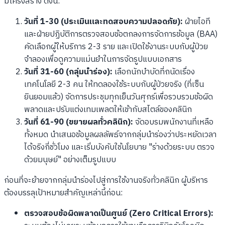
มีโครงสร้าง ดังนี้:
วันที่ 1-30 (ประเมินและทดสอบความปลอดภัย):
ฝ่ายไอที
และฝ่ายปฏิบัติการตรวจสอบข้อตกลงการจัดการข้อมูล (BAA)
คัดเลือกผู้ให้บริการ 2-3 ราย และเปิดใช้งานระบบกับผู้ป่วย
จำลองเพื่อดูความแม่นยำในการจัดรูปแบบเอกสาร
วันที่ 31-60 (กลุ่มนำร่อง):
เลือกนักบำบัดที่ถนัดเรื่อง
เทคโนโลยี 2-3 คน ให้ทดลองใช้ระบบกับผู้ป่วยจริง (ที่เซ็น
ยินยอมแล้ว) จัดการประชุมทุกเย็นวันศุกร์เพื่อรวบรวมข้อผิด
พลาดและปรับแต่งเทมเพลตให้เข้ากับสไตล์ของคลินิก
วันที่ 61-90 (ขยายผลทั่วคลินิก):
จัดอบรมพนักงานที่เหลือ
ทั้งหมด นำเสนอข้อมูลผลลัพธ์จากกลุ่มนำร่องว่าประหยัดเวลา
ได้จริงกี่ชั่วโมง และเริ่มบังคับใช้นโยบาย "ร่างด้วยระบบ ตรวจ
ด้วยมนุษย์" อย่างเต็มรูปแบบ
ก่อนที่จะย้ายจากกลุ่มนำร่องไปสู่การใช้งานจริงทั่วคลินิก ผู้บริหาร
ต้องบรรลุเป้าหมายสำคัญเหล่านี้ก่อน:
ตรวจสอบข้อผิดพลาดเป็นศูนย์ (Zero Critical Errors):