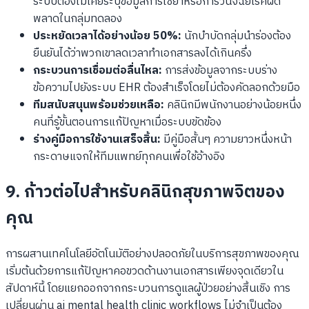
ระบบต้องไม่เคยระบุข้อมูลการใช้ยาหรือการวินิจฉัยโรคผิด
พลาดในกลุ่มทดลอง
ประหยัดเวลาได้อย่างน้อย 50%:
นักบำบัดกลุ่มนำร่องต้อง
ยืนยันได้ว่าพวกเขาลดเวลาทำเอกสารลงได้เกินครึ่ง
กระบวนการเชื่อมต่อลื่นไหล:
การส่งข้อมูลจากระบบร่าง
ข้อความไปยังระบบ EHR ต้องสำเร็จโดยไม่ต้องคัดลอกด้วยมือ
ทีมสนับสนุนพร้อมช่วยเหลือ:
คลินิกมีพนักงานอย่างน้อยหนึ่ง
คนที่รู้ขั้นตอนการแก้ปัญหาเมื่อระบบขัดข้อง
ร่างคู่มือการใช้งานเสร็จสิ้น:
มีคู่มือสั้นๆ ความยาวหนึ่งหน้า
กระดาษแจกให้ทีมแพทย์ทุกคนเพื่อใช้อ้างอิง
9. ก้าวต่อไปสำหรับคลินิกสุขภาพจิตของ
คุณ
การผสานเทคโนโลยีอัตโนมัติอย่างปลอดภัยในบริการสุขภาพของคุณ
เริ่มต้นด้วยการแก้ปัญหาคอขวดด้านงานเอกสารเพียงจุดเดียวใน
สัปดาห์นี้ โดยแยกออกจากกระบวนการดูแลผู้ป่วยอย่างสิ้นเชิง การ
เปลี่ยนผ่าน ai mental health clinic workflows ไม่จำเป็นต้อง