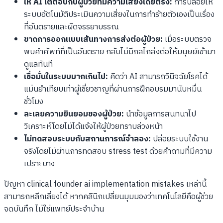
ให้ AI โต้ตอบกับผู้ป่วยที่มีความเสี่ยงโดยตรง:
การปล่อยให้
ระบบอัตโนมัติประเมินความเสี่ยงในการทำร้ายตัวเองเป็นเรื่อง
ที่อันตรายและผิดจรรยาบรรณ
ขาดการออกแบบเส้นทางการส่งต่อผู้ป่วย:
เมื่อระบบตรวจ
พบคำศัพท์ที่เป็นอันตราย กลับไม่มีกลไกส่งต่อให้มนุษย์เข้ามา
ดูแลทันที
เชื่อมั่นในระบบมากเกินไป:
คิดว่า AI สามารถวินิจฉัยโรคได้
แม่นยำเทียบเท่าผู้เชี่ยวชาญที่ผ่านการฝึกอบรมมานับหมื่น
ชั่วโมง
ละเลยความยินยอมของผู้ป่วย:
นำข้อมูลการสนทนาไป
วิเคราะห์โดยไม่ได้แจ้งให้ผู้ป่วยทราบล่วงหน้า
ไม่ทดสอบระบบกับสถานการณ์จำลอง:
ปล่อยระบบใช้งาน
จริงโดยไม่ผ่านการทดสอบ stress test ด้วยคำถามที่มีความ
เปราะบาง
ปัญหา clinical founder ai implementation mistakes เหล่านี้
สามารถหลีกเลี่ยงได้ หากคลินิกเปลี่ยนมุมมองว่าเทคโนโลยีคือผู้ช่วย
จดบันทึก ไม่ใช่แพทย์ประจำบ้าน