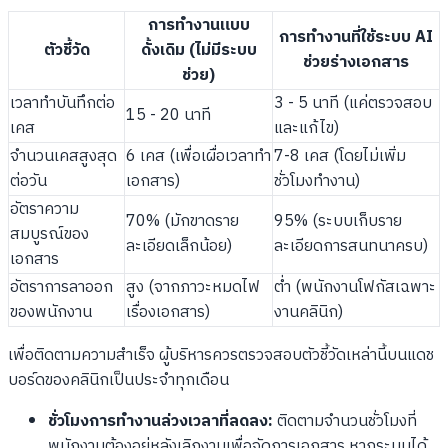
การทำงานแบบ
การทำงานที่ใช้ระบบ AI
ตัวชี้วัด
ดั้งเดิม (ไม่มีระบบ
ช่วยร่างเอกสาร
ช่วย)
เวลาทำบันทึกต่อ
3 - 5 นาที (แค่ตรวจสอบ
15 - 20 นาที
เคส
และแก้ไข)
จำนวนเคสสูงสุด
6 เคส (เพื่อเผื่อเวลาทำ
7-8 เคส (โดยไม่เพิ่ม
ต่อวัน
เอกสาร)
ชั่วโมงทำงาน)
อัตราความ
70% (มักขาดราย
95% (ระบบเก็บราย
สมบูรณ์ของ
ละเอียดเล็กน้อย)
ละเอียดการสนทนาครบ)
เอกสาร
อัตราการลาออก
สูง (จากภาวะหมดไฟ
ต่ำ (พนักงานโฟกัสเฉพาะ
ของพนักงาน
เรื่องเอกสาร)
งานคลินิก)
เพื่อติดตามความสำเร็จ ผู้บริหารควรตรวจสอบตัวชี้วัดเหล่านี้บนแดช
บอร์ดของคลินิกเป็นประจำทุกเดือน
ชั่วโมงการทำงานล่วงเวลาที่ลดลง:
ติดตามจำนวนชั่วโมงที่
พนักงานต้องอยู่หลังเลิกงานเพื่อจัดการเอกสาร หากระบบได้