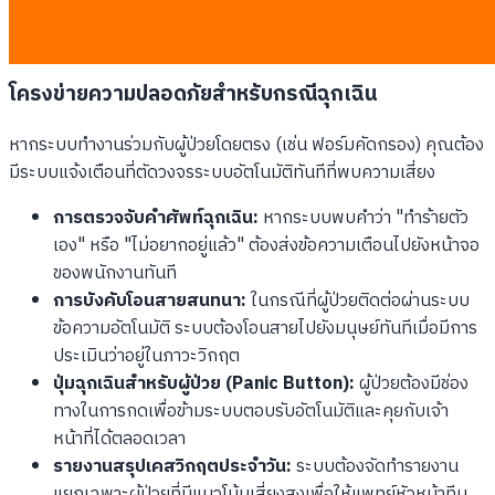
การตรวจสอบและลงนามภายใน 24 ชั่วโมงเพื่อความสดใหม่
ของข้อมูล
โครงข่ายความปลอดภัยสำหรับกรณีฉุกเฉิน
หากระบบทำงานร่วมกับผู้ป่วยโดยตรง (เช่น ฟอร์มคัดกรอง) คุณต้อง
มีระบบแจ้งเตือนที่ตัดวงจรระบบอัตโนมัติทันทีที่พบความเสี่ยง
การตรวจจับคำศัพท์ฉุกเฉิน:
หากระบบพบคำว่า "ทำร้ายตัว
เอง" หรือ "ไม่อยากอยู่แล้ว" ต้องส่งข้อความเตือนไปยังหน้าจอ
ของพนักงานทันที
การบังคับโอนสายสนทนา:
ในกรณีที่ผู้ป่วยติดต่อผ่านระบบ
ข้อความอัตโนมัติ ระบบต้องโอนสายไปยังมนุษย์ทันทีเมื่อมีการ
ประเมินว่าอยู่ในภาวะวิกฤต
ปุ่มฉุกเฉินสำหรับผู้ป่วย (Panic Button):
ผู้ป่วยต้องมีช่อง
ทางในการกดเพื่อข้ามระบบตอบรับอัตโนมัติและคุยกับเจ้า
หน้าที่ได้ตลอดเวลา
รายงานสรุปเคสวิกฤตประจำวัน:
ระบบต้องจัดทำรายงาน
แยกเฉพาะผู้ป่วยที่มีแนวโน้มเสี่ยงสูงเพื่อให้แพทย์หัวหน้าทีม