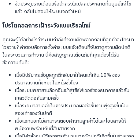
จัดประชุมรายเดือนเพื่อนำกรณีแปลกประหลาดที่มนุษย์แก้ไข
แล้ว กลับไปสอนให้ระบบจดจำใหม่
โปรโตคอลการเฝ้าระวังแบบเรียลไทม์
คุณจะรู้ได้อย่างไรว่าระบบกำลังทำงานผิดพลาดก่อนที่ลูกค้าจะโทรมา
โวยวาย? คำตอบคือการตั้งค่าระบบแจ้งเตือนที่จับตาดูความผิดปกติ
ในกระบวนการทำงาน นี่คือสัญญาณเตือนภัยที่คุณต้องได้รับ
ข้อความทันที:
เมื่อมีปริมาณข้อมูลถูกตีกลับมาให้คนแก้เกิน 10% ของ
ปริมาณงานทั้งหมดในหนึ่งชั่วโมง
เมื่อระบบพยายามล็อกอินเข้าสู่เซิร์ฟเวอร์ของธนาคารแล้วล้ม
เหลวติดต่อกันสามครั้ง
เมื่อระยะเวลาเฉลี่ยในการประมวลผลต่อชิ้นงานพุ่งสูงขึ้นเป็น
สองเท่าของวันปกติ
เมื่อแชทบอทไม่สามารถตอบคำถามลูกค้าได้และโอนสายให้
พนักงานพร้อมกันยี่สิบสายรวด
เมื่อมีคำสั่งอนุมัติเอกสารจำนวนมากผิดปกติเกิดขึ้นในช่วงเวลา