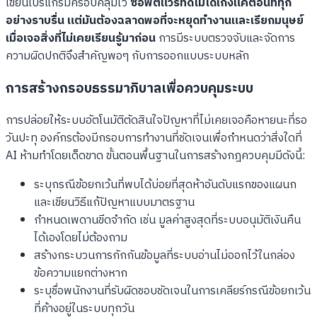
เขียนโปรแกรมครอบคลุมไว้
ซอฟต์แวร์ที่ดีไม่ได้เก่งแค่ตอนที่ทุก
อย่างราบรื่น แต่มันต้องฉลาดพอที่จะหยุดทำงานและเรียกมนุษย์
เมื่อเจอสิ่งที่ไม่เคยเรียนรู้มาก่อน
การมีระบบตรวจจับและจัดการ
ความผิดปกติจึงสำคัญพอๆ กับการออกแบบระบบหลัก
การสร้างกรอบธรรมาภิบาลเพื่อควบคุมระบบ
การปล่อยให้ระบบอัตโนมัติตัดสินใจปัญหาที่ไม่เคยเจอคือหายนะที่รอ
วันปะทุ องค์กรต้องมีกรอบการทำงานที่ชัดเจนเพื่อกำหนดว่าสิ่งใดที่
AI ห้ามทำโดยเด็ดขาด ขั้นตอนพื้นฐานในการสร้างกฎควบคุมมีดังนี้:
ระบุกรณีข้อยกเว้นที่พบได้บ่อยที่สุดห้าอันดับแรกของแผนก
และเขียนวิธีแก้ปัญหาแบบมาตรฐาน
กำหนดเพดานขีดจำกัด เช่น มูลค่าสูงสุดที่ระบบอนุมัติเงินคืน
ได้เองโดยไม่ต้องถาม
สร้างกระบวนการกักกันข้อมูลที่ระบบอ่านไม่ออกไว้ในกล่อง
ข้อความแยกต่างหาก
ระบุชื่อพนักงานที่รับผิดชอบชัดเจนในการเคลียร์กรณีข้อยกเว้น
ที่ค้างอยู่ในระบบทุกวัน