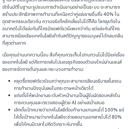
ฐานะระบบปฏิบัติการหลักขององค์กร บริษัทที่ปฏิบัติต่อระบบ
อัตโนมัติในฐานะรูปแบบการดำเนินงานอย่างเป็นระบบ จะสามารถ
สร้างประสิทธิภาพการทำงานที่เหนือกว่าคู่แข่งรายอื่นถึง 40% ใน
อุตสาหกรรมเดียวกัน ความจริงที่หลีกเลี่ยงไม่ได้ก็คือ โลกธุรกิจใน
อนาคตไม่ได้แข่งกันที่ใครมีซอฟต์แวร์แพงกว่ากัน แต่แข่งกันที่ใคร
สามารถร้อยเรียงเทคโนโลยีเข้ากับสติปัญญาของมนุษย์ได้กลมกลืน
ที่สุดต่างหาก
เมื่อคุณอ่านบทความนี้จบ สิ่งที่คุณควรเก็บไปทบทวนไม่ได้มีแค่เรื่อง
ของเทคโนโลยี แต่คือการกลับไปมองธุรกิจของตัวเองใหม่ผ่านเลนส์
ของการจัดการต้นทุนและกระบวนการทำงาน:
หยุดซื้อซอฟต์แวร์จนกว่าคุณจะสามารถเขียนอธิบายขั้นตอน
การทำงานปัจจุบันลงในกระดาษหน้าเดียวได้
แต่งตั้งให้พนักงานระดับหัวหน้างานเป็นผู้รับผิดชอบหลักใน
การควบคุมและตรวจสอบผู้ช่วย AI อย่างสม่ำเสมอ
เลิกตั้งเป้าหมายว่าเทคโนโลยีต้องทำงานแทนคนได้ 100% แต่
ให้ตั้งเป้าหมายว่าเทคโนโลยีจะช่วยลดงานเอกสารไปได้ 80%
เพื่อให้คนมีเวลาไปคิดวิเคราะห์มากขึ้น