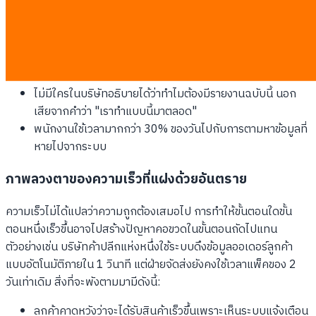
ด้วยตัวเองทุกวัน
ขั้นตอนการอนุมัติต้องผ่านคนถึงสามคนโดยที่สองคนแรกไม่
เคยอ่านรายละเอียดเลย
ข้อมูลในระบบถูกป้อนผิดรูปแบบซ้ำแล้วซ้ำเล่าจนต้องมี
พนักงานคอยลบและพิมพ์ใหม่
ไม่มีใครในบริษัทอธิบายได้ว่าทำไมต้องมีรายงานฉบับนี้ นอก
เสียจากคำว่า "เราทำแบบนี้มาตลอด"
พนักงานใช้เวลามากกว่า 30% ของวันไปกับการตามหาข้อมูลที่
หายไปจากระบบ
ภาพลวงตาของความเร็วที่แฝงด้วยอันตราย
ความเร็วไม่ได้แปลว่าความถูกต้องเสมอไป การทำให้ขั้นตอนใดขั้น
ตอนหนึ่งเร็วขึ้นอาจไปสร้างปัญหาคอขวดในขั้นตอนถัดไปแทน
ตัวอย่างเช่น บริษัทค้าปลีกแห่งหนึ่งใช้ระบบดึงข้อมูลออเดอร์ลูกค้า
แบบอัตโนมัติภายใน 1 วินาที แต่ฝ่ายจัดส่งยังคงใช้เวลาแพ็คของ 2
วันเท่าเดิม สิ่งที่จะพังตามมามีดังนี้:
ลูกค้าคาดหวังว่าจะได้รับสินค้าเร็วขึ้นเพราะเห็นระบบแจ้งเตือน