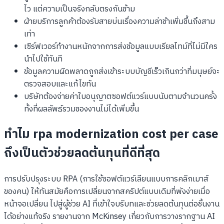
ไว แต่ความเป็นจริงกลับตรงกันข้าม
ฝ่ายบริการลูกค้าต้องรับสายบ่นเรื่องความล่าช้าเพิ่มขึ้นถึงสาม
เท่า
เซิร์ฟเวอร์ทำงานหนักจากการส่งข้อมูลแบบเรียลไทม์ที่ไม่มีใคร
นำไปใช้ทันที
ข้อมูลความผิดพลาดถูกส่งเข้าระบบบัญชีเร็วเกินกว่าที่มนุษย์จะ
ตรวจสอบและแก้ไขทัน
บริษัทต้องจ่ายค่าใบอนุญาตซอฟต์แวร์แบบนับตามจำนวนครั้ง
ทั้งที่ผลลัพธ์รวมของงานไม่ได้เพิ่มขึ้น
ทำไม rpa modernization cost per case
ถึงเป็นตัวช่วยลดต้นทุนที่ดีที่สุด
การปรับปรุงระบบ RPA (การใช้ซอฟต์แวร์เลียนแบบการคลิกเมาส์
ของคน) ให้ทันสมัยคือการเปลี่ยนจากสคริปต์แบบเดิมที่พังง่ายเมื่อ
หน้าจอเปลี่ยน ไปสู่ผู้ช่วย AI ที่เข้าใจบริบทและช่วยลดต้นทุนต่อชิ้นงาน
ได้อย่างแท้จริง รายงานจาก McKinsey เกี่ยวกับการวางรากฐาน AI