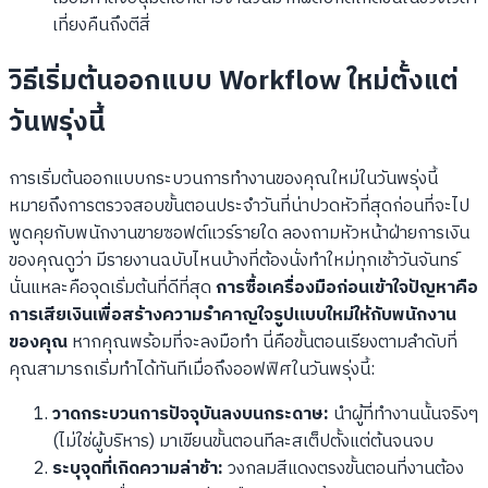
เที่ยงคืนถึงตีสี่
วิธีเริ่มต้นออกแบบ Workflow ใหม่ตั้งแต่
วันพรุ่งนี้
การเริ่มต้นออกแบบกระบวนการทำงานของคุณใหม่ในวันพรุ่งนี้
หมายถึงการตรวจสอบขั้นตอนประจำวันที่น่าปวดหัวที่สุดก่อนที่จะไป
พูดคุยกับพนักงานขายซอฟต์แวร์รายใด ลองถามหัวหน้าฝ่ายการเงิน
ของคุณดูว่า มีรายงานฉบับไหนบ้างที่ต้องนั่งทำใหม่ทุกเช้าวันจันทร์
นั่นแหละคือจุดเริ่มต้นที่ดีที่สุด
การซื้อเครื่องมือก่อนเข้าใจปัญหาคือ
การเสียเงินเพื่อสร้างความรำคาญใจรูปแบบใหม่ให้กับพนักงาน
ของคุณ
หากคุณพร้อมที่จะลงมือทำ นี่คือขั้นตอนเรียงตามลำดับที่
คุณสามารถเริ่มทำได้ทันทีเมื่อถึงออฟฟิศในวันพรุ่งนี้:
วาดกระบวนการปัจจุบันลงบนกระดาษ:
นำผู้ที่ทำงานนั้นจริงๆ
(ไม่ใช่ผู้บริหาร) มาเขียนขั้นตอนทีละสเต็ปตั้งแต่ต้นจนจบ
ระบุจุดที่เกิดความล่าช้า:
วงกลมสีแดงตรงขั้นตอนที่งานต้อง