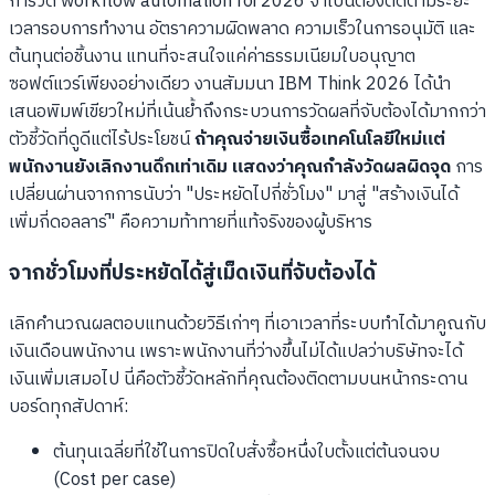
การวัด workflow automation roi 2026 จำเป็นต้องติดตามระยะ
เวลารอบการทำงาน อัตราความผิดพลาด ความเร็วในการอนุมัติ และ
ต้นทุนต่อชิ้นงาน แทนที่จะสนใจแค่ค่าธรรมเนียมใบอนุญาต
ซอฟต์แวร์เพียงอย่างเดียว งานสัมมนา IBM Think 2026 ได้นำ
เสนอพิมพ์เขียวใหม่ที่เน้นย้ำถึงกระบวนการวัดผลที่จับต้องได้มากกว่า
ตัวชี้วัดที่ดูดีแต่ไร้ประโยชน์
ถ้าคุณจ่ายเงินซื้อเทคโนโลยีใหม่แต่
พนักงานยังเลิกงานดึกเท่าเดิม แสดงว่าคุณกำลังวัดผลผิดจุด
การ
เปลี่ยนผ่านจากการนับว่า "ประหยัดไปกี่ชั่วโมง" มาสู่ "สร้างเงินได้
เพิ่มกี่ดอลลาร์" คือความท้าทายที่แท้จริงของผู้บริหาร
จากชั่วโมงที่ประหยัดได้สู่เม็ดเงินที่จับต้องได้
เลิกคำนวณผลตอบแทนด้วยวิธีเก่าๆ ที่เอาเวลาที่ระบบทำได้มาคูณกับ
เงินเดือนพนักงาน เพราะพนักงานที่ว่างขึ้นไม่ได้แปลว่าบริษัทจะได้
เงินเพิ่มเสมอไป นี่คือตัวชี้วัดหลักที่คุณต้องติดตามบนหน้ากระดาน
บอร์ดทุกสัปดาห์:
ต้นทุนเฉลี่ยที่ใช้ในการปิดใบสั่งซื้อหนึ่งใบตั้งแต่ต้นจนจบ
(Cost per case)