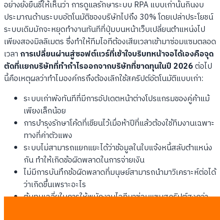
อย่างยั่งยืนชี้ให้เห็นว่า การดูแลรักษาระบบ RPA แบบเก่านั้นกินงบ
ประมาณด้านระบบอัตโนมัติของบริษัทไปถึง 30% โดยเปล่าประโยชน์
ระบบเดิมมักจะหยุดทำงานทันทีที่ปุ่มบนหน้าเว็บเปลี่ยนตำแหน่งไป
เพียงสองมิลลิเมตร ซึ่งทำให้ทีมไอทีต้องเสียเวลาเข้ามาซ่อมแซมตลอด
เวลา
การเปลี่ยนผ่านสู่ซอฟต์แวร์ที่เข้าใจบริบทหน้าจอได้เองคือจุด
ตัดที่แยกบริษัทที่ทำกำไรออกจากบริษัทที่ขาดทุนในปี 2026
ต่อไป
นี้คือเหตุผลว่าทำไมองค์กรถึงต้องเลิกใช้สคริปต์อัตโนมัติแบบเก่า:
ระบบเก่าพังทันทีที่มีการอัปเดตหน้าต่างโปรแกรมของคู่ค้าแม้
เพียงเล็กน้อย
การบำรุงรักษาโค้ดที่เขียนไว้เมื่อห้าปีที่แล้วต้องใช้ทีมงานเฉพาะ
ทางที่ค่าตัวแพง
ระบบไม่สามารถแยกแยะได้ว่าข้อมูลในใบแจ้งหนี้สลับตำแหน่ง
กัน ทำให้เกิดข้อผิดพลาดในการจ่ายเงิน
ไม่มีการบันทึกข้อผิดพลาดที่มนุษย์สามารถนำมาวิเคราะห์ต่อได้
ว่าเกิดขึ้นเพราะอะไร
ต้นทุนเฉลี่ยในการให้พนักงานไอทีมาซ่อมแซมสคริปต์สูงกว่า
มูลค่าของงานที่ซอฟต์แวร์ทำได้เสียอีก