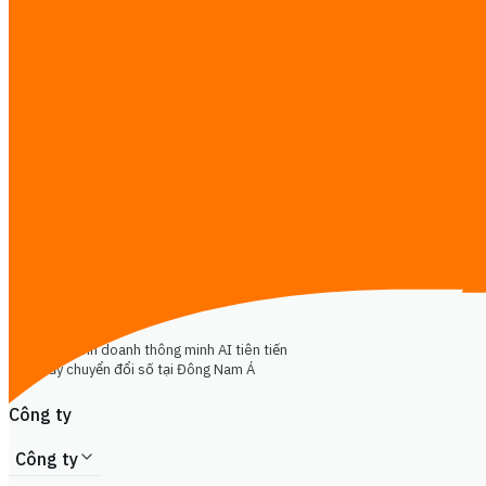
Phát triển phần mềm
Website & Trang đích
Thông tin thị trường
Đào tạo AI
Chuyển đổi số
CTO-as-a-Service
Khác
Gửi tin nhắn
iReadCustomer
Giải pháp kinh doanh thông minh AI tiên tiến
thúc đẩy chuyển đổi số tại Đông Nam Á
Công ty
Công ty