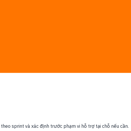
apore.
ợc chốt trước; phí phần mềm, cloud hoặc nền tảng bên thứ
theo sprint và xác định trước phạm vi hỗ trợ tại chỗ nếu cần.