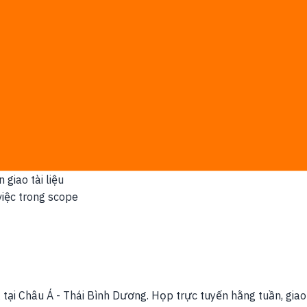
điều này
ong và Đài Loan, thường điều phối qua hub vận hành tại Sing
-day. Sau discovery, số man-day và báo giá bằng văn bản đư
t đầu xây dựng
ống thanh toán hiện có
ủa bạn làm việc thật, không dùng template chung chung
giao tài liệu
iệc trong scope
g tại Châu Á - Thái Bình Dương. Họp trực tuyến hằng tuần, giao 