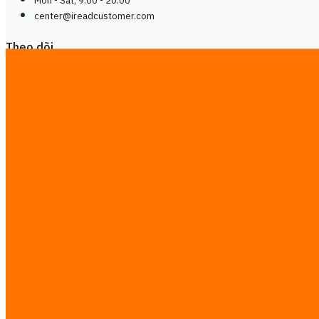
Mon - Sat, 9.00 - 20.00
center@
ireadcustomer.com
Theo dõi
Theo dõi
LinkedIn
Facebook
Instagram
LinkedIn
Facebook
Instagram
Pháp lý
Pháp lý
Điều khoản dịch vụ
Chính sách bảo mật