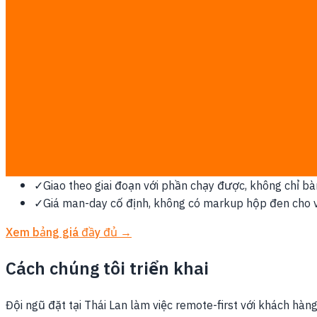
Vì sao Châu Á - Thái Bình Dương cần 
Triển khai toàn APAC bao gồm ASEAN cùng Nhật, Hàn, Hong K
Công việc được tính theo mức cố định minh bạch ฿7,000/man
ba do bạn thanh toán trực tiếp.
✓
Chốt scope, workflow và success metric trước khi bắ
✓
Tích hợp với ERP, CRM, POS, LINE, dữ liệu hoặc hệ th
✓
Thiết kế theo vận hành Thái Lan, PDPA và cách đội c
✓
Giao theo giai đoạn với phần chạy được, không chỉ bàn 
✓
Giá man-day cố định, không có markup hộp đen cho v
Xem bảng giá đầy đủ →
Cách chúng tôi triển khai
Đội ngũ đặt tại Thái Lan làm việc remote-first với khách hàn