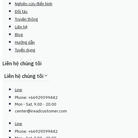
Nghiên cứu điển hình
Đối tác
Truyền thông
Liên hệ
Blog
Hướng dẫn
Tuyển dụng
Liên hệ chúng tôi
Liên hệ chúng tôi
Line
Phone: +66929399442
Mon - Sat, 9.00 - 20.00
center@
ireadcustomer.com
Line
Phone: +66929399442