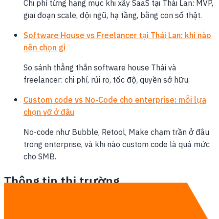
Chi phí từng hạng mục khi xây SaaS tại Thái Lan: MVP,
giai đoạn scale, đội ngũ, hạ tầng, bằng con số thật.
Software House vs Freelancer tại Thái Lan: khi nào
nên chọn gì
So sánh thẳng thắn software house Thái và
freelancer: chi phí, rủi ro, tốc độ, quyền sở hữu.
Custom code vs No-Code cho enterprise: mỗi lựa
chọn vỡ ở đâu
No-code như Bubble, Retool, Make chạm trần ở đâu
trong enterprise, và khi nào custom code là quá mức
cho SMB.
Thông tin thị trường
Dịch vụ liên quan:
Thông tin thị trường →