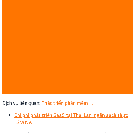
Ma trận quyết định cho mid-market Thái: độ linh
hoạt/chi phí của Odoo so với độ sâu/compliance của
SAP.
Tính ROI Digital Transformation cho doanh nghiệp
Thái
Công thức, số liệu case thật và savings thường bị
phóng đại: cách xây DX business case trung thực cho
lãnh đạo Thái.
Phát triển phần mềm
Dịch vụ liên quan:
Phát triển phần mềm →
Chi phí phát triển SaaS tại Thái Lan: ngân sách thực
tế 2026