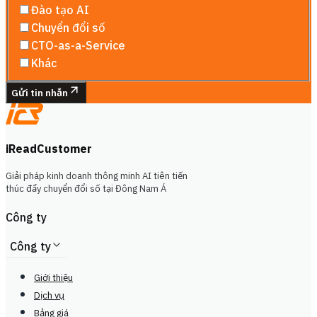
Đào tạo AI
Chuyển đổi số
CTO-as-a-Service
Khác
Gửi tin nhắn
iReadCustomer
Giải pháp kinh doanh thông minh AI tiên tiến
thúc đẩy chuyển đổi số tại Đông Nam Á
Công ty
Công ty
Giới thiệu
Dịch vụ
Bảng giá