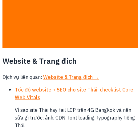
AI Agents vs automation truyền thống: khi nào
dùng gì
Automation rule-based (n8n, Zapier) vs LLM agents,
khung quyết định theo độ biến thiên task, chi phí và
reliability.
Website & Trang đích
Dịch vụ liên quan:
Website & Trang đích →
Tốc độ website + SEO cho site Thái: checklist Core
Web Vitals
Vì sao site Thái hay fail LCP trên 4G Bangkok và nên
sửa gì trước: ảnh, CDN, font loading, typography tiếng
Thái.