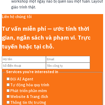
workshop một ngày nào bị quên sau một tuần. Layout
giáo trình thật.
Liên hệ chúng tôi
Tư vấn miễn phí — ước tính thời
gian, ngân sách và phạm vi. Trực
tuyến hoặc tại chỗ.
Services you’re interested in
Đội AI Agent
Tự động hóa quy trình
Phát triển phần mềm
Website & Trang đích
Thông tin thị trường