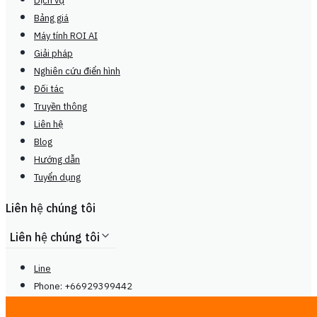
Dịch vụ
Bảng giá
Máy tính ROI AI
Giải pháp
Nghiên cứu điển hình
Đối tác
Truyền thông
Liên hệ
Blog
Hướng dẫn
Tuyển dụng
Liên hệ chúng tôi
Liên hệ chúng tôi
Line
Phone: +66929399442
Mon - Sat, 9.00 - 20.00