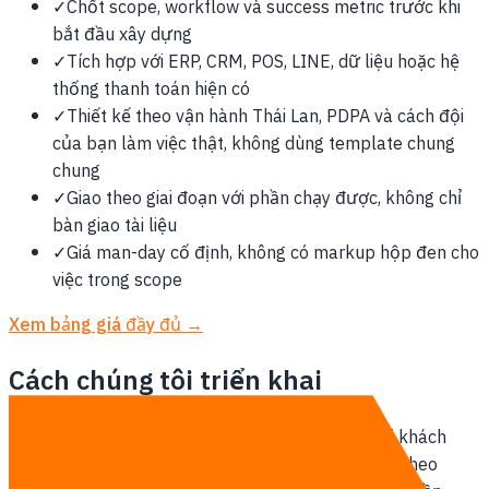
✓
Chốt scope, workflow và success metric trước khi
bắt đầu xây dựng
✓
Tích hợp với ERP, CRM, POS, LINE, dữ liệu hoặc hệ
thống thanh toán hiện có
✓
Thiết kế theo vận hành Thái Lan, PDPA và cách đội
của bạn làm việc thật, không dùng template chung
chung
✓
Giao theo giai đoạn với phần chạy được, không chỉ
bàn giao tài liệu
✓
Giá man-day cố định, không có markup hộp đen cho
việc trong scope
Xem bảng giá đầy đủ →
Cách chúng tôi triển khai
Đội ngũ đặt tại Thái Lan làm việc remote-first với khách
hàng tại Thái Lan. Họp trực tuyến hằng tuần, giao theo