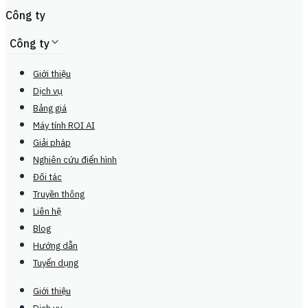
Công ty
Công ty
Giới thiệu
Dịch vụ
Bảng giá
Máy tính ROI AI
Giải pháp
Nghiên cứu điển hình
Đối tác
Truyền thông
Liên hệ
Blog
Hướng dẫn
Tuyển dụng
Giới thiệu