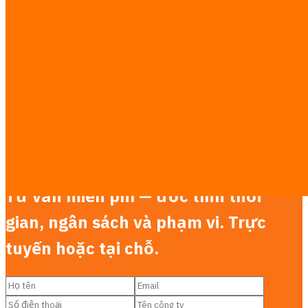
Phát triển MVP tại Thái Lan
Tư vấn AI tại Thái Lan
Phát triển ứng dụng LLM tại Thái Lan
Tối ưu AEO & AI Search tại Thái Lan
Phát triển dashboard tại Thái Lan
Hệ thống đặt lịch qua LINE tại Thái Lan
Phát triển CRM tuỳ chỉnh tại Thái Lan
Hướng dẫn nghiên cứu
·
Xem bảng giá đầy đủ →
Liên hệ chúng tôi
Tư vấn miễn phí — ước tính thời
gian, ngân sách và phạm vi. Trực
tuyến hoặc tại chỗ.