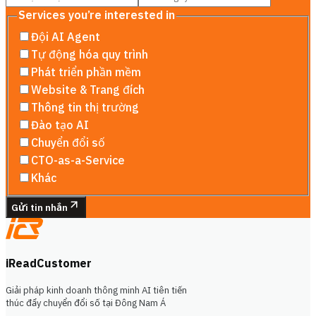
Services you’re interested in
Đội AI Agent
Tự động hóa quy trình
Phát triển phần mềm
Website & Trang đích
Thông tin thị trường
Đào tạo AI
Chuyển đổi số
CTO-as-a-Service
Khác
Gửi tin nhắn
iReadCustomer
Giải pháp kinh doanh thông minh AI tiên tiến
thúc đẩy chuyển đổi số tại Đông Nam Á