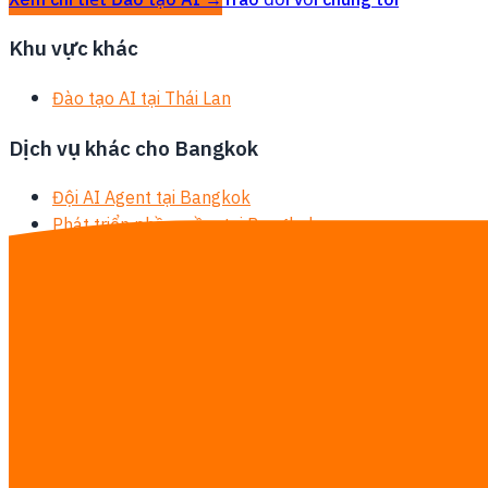
Xem chi tiết Đào tạo AI →
Trao đổi với chúng tôi
Khu vực khác
Đào tạo AI tại Thái Lan
Dịch vụ khác cho Bangkok
Đội AI Agent tại Bangkok
Phát triển phần mềm tại Bangkok
AI Automation tại Bangkok
Tùy chỉnh Odoo tại Bangkok
Triển khai ERP tại Bangkok
Tích hợp AI cho ERP / SAP / Odoo tại Bangkok
Hệ thống quản lý tồn kho tại Bangkok
Phát triển chatbot AI tại Bangkok
Tích hợp LINE Official Account tại Bangkok
Phát triển MVP tại Bangkok
Tư vấn AI tại Bangkok