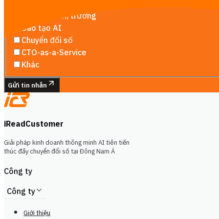
Website & Trang đích
Thông tin thị trường
Đào tạo AI
Chuyển đổi số
CTO-as-a-Service
Khác
Gửi tin nhắn
iReadCustomer
Giải pháp kinh doanh thông minh AI tiên tiến
thúc đẩy chuyển đổi số tại Đông Nam Á
Công ty
Công ty
Giới thiệu