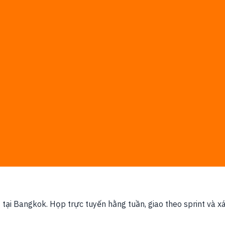
g ngân sách IT doanh nghiệp lớn nhất, hệ sinh thái startup và
-day. Sau discovery, số man-day và báo giá bằng văn bản đư
t đầu xây dựng
ống thanh toán hiện có
ủa bạn làm việc thật, không dùng template chung chung
giao tài liệu
iệc trong scope
g tại Bangkok. Họp trực tuyến hằng tuần, giao theo sprint và x