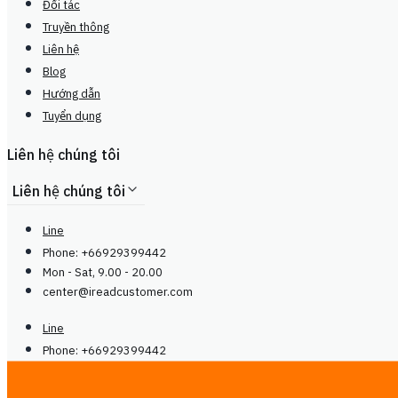
Đối tác
Truyền thông
Liên hệ
Blog
Hướng dẫn
Tuyển dụng
Liên hệ chúng tôi
Liên hệ chúng tôi
Line
Phone: +66929399442
Mon - Sat, 9.00 - 20.00
center@
ireadcustomer.com
Line
Phone: +66929399442
Mon - Sat, 9.00 - 20.00
center@
ireadcustomer.com