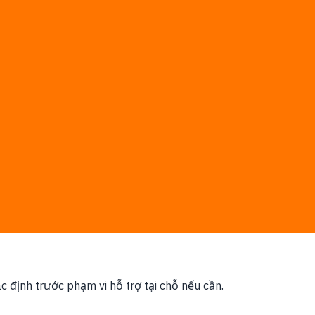
 mức độ dùng SaaS cao.
ợc chốt trước; phí phần mềm, cloud hoặc nền tảng bên thứ
ác định trước phạm vi hỗ trợ tại chỗ nếu cần.