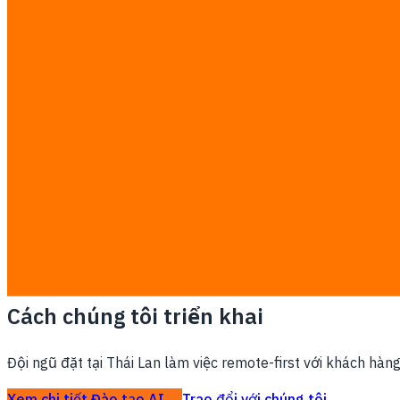
Vì sao Bangkok cần điều này
Trung tâm tài chính và công nghệ của Thái Lan, nơi tập trun
Công việc được tính theo mức cố định minh bạch ฿7,000/man
ba do bạn thanh toán trực tiếp.
✓
Chốt scope, workflow và success metric trước khi bắ
✓
Tích hợp với ERP, CRM, POS, LINE, dữ liệu hoặc hệ th
✓
Thiết kế theo vận hành Thái Lan, PDPA và cách đội c
✓
Giao theo giai đoạn với phần chạy được, không chỉ bàn 
✓
Giá man-day cố định, không có markup hộp đen cho v
Xem bảng giá đầy đủ →
Cách chúng tôi triển khai
Đội ngũ đặt tại Thái Lan làm việc remote-first với khách hàn