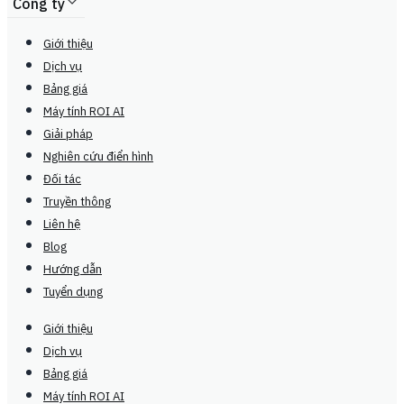
Công ty
Giới thiệu
Dịch vụ
Bảng giá
Máy tính ROI AI
Giải pháp
Nghiên cứu điển hình
Đối tác
Truyền thông
Liên hệ
Blog
Hướng dẫn
Tuyển dụng
Giới thiệu
Dịch vụ
Bảng giá
Máy tính ROI AI