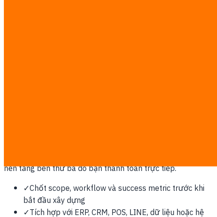
Phát triển phần mềm toàn chu trình: ứng dụng web, ứng
dụng di động, IoT, ERP, POS, bảng điều khiển, website và
trang đích — thiết kế, xây dựng và triển khai với CI/CD và hỗ
trợ liên tục.
Vì sao Singapore cần điều này
Trung tâm fintech và regional HQ của Đông Nam Á, với yêu
cầu data residency chặt, chi tiêu phần mềm doanh nghiệp
cao và vai trò gateway cho rollout khu vực.
Công việc được tính theo mức cố định minh bạch
฿7,000/man-day. Sau discovery, số man-day và báo giá
bằng văn bản được chốt trước; phí phần mềm, cloud hoặc
nền tảng bên thứ ba do bạn thanh toán trực tiếp.
✓
Chốt scope, workflow và success metric trước khi
bắt đầu xây dựng
✓
Tích hợp với ERP, CRM, POS, LINE, dữ liệu hoặc hệ