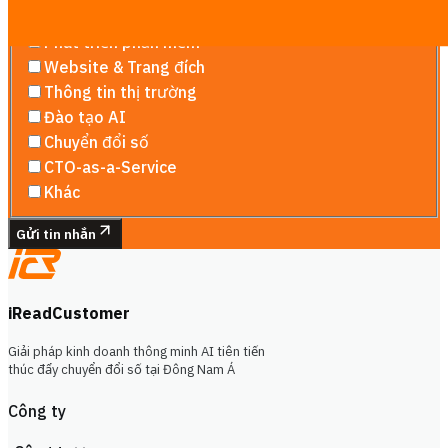
Tự động hóa quy trình
Phát triển phần mềm
Website & Trang đích
Thông tin thị trường
Đào tạo AI
Chuyển đổi số
CTO-as-a-Service
Khác
Gửi tin nhắn
iReadCustomer
Giải pháp kinh doanh thông minh AI tiên tiến
thúc đẩy chuyển đổi số tại Đông Nam Á
Công ty