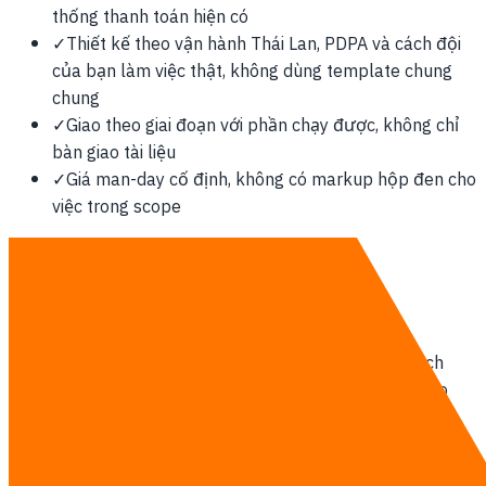
thống thanh toán hiện có
✓
Thiết kế theo vận hành Thái Lan, PDPA và cách đội
của bạn làm việc thật, không dùng template chung
chung
✓
Giao theo giai đoạn với phần chạy được, không chỉ
bàn giao tài liệu
✓
Giá man-day cố định, không có markup hộp đen cho
việc trong scope
Xem bảng giá đầy đủ →
Cách chúng tôi triển khai
Đội ngũ đặt tại Thái Lan làm việc remote-first với khách
hàng tại Singapore. Họp trực tuyến hằng tuần, giao theo
sprint và xác định trước phạm vi hỗ trợ tại chỗ nếu cần.
Xem chi tiết Phát triển phần mềm →
Trao đổi với chúng tôi