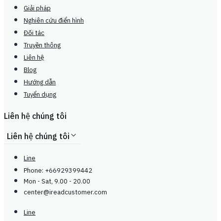
Giải pháp
Nghiên cứu điển hình
Đối tác
Truyền thông
Liên hệ
Blog
Hướng dẫn
Tuyển dụng
Liên hệ chúng tôi
Liên hệ chúng tôi
Line
Phone: +66929399442
Mon - Sat, 9.00 - 20.00
center@
ireadcustomer.com
Line