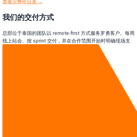
查看完整价目表 →
我们的交付方式
总部位于泰国的团队以 remote-first 方式服务罗勇客户。每周
线上站会、按 sprint 交付，并在合作范围开始时明确现场支
持安排。
查看 AI 智能体团队 详情 →
联系我们
其他地区
曼谷的AI 智能体团队
泰国的AI 智能体团队
研究指南
·
查看完整价目表 →
联系我们