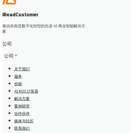
iReadCustomer
推动东南亚数字化转型的先进 AI 商业智能解决方
案
公司
公司
关于我们
服务
价格
AI ROI 计算器
解决方案
案例研究
合作伙伴
媒体与社区
联系我们