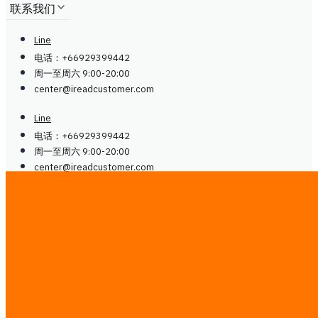
联系我们
Line
电话：+66929399442
周一至周六 9:00-20:00
center@
ireadcustomer.com
Line
电话：+66929399442
周一至周六 9:00-20:00
center@
ireadcustomer.com
关注我们
关注我们
LinkedIn
Facebook
Instagram