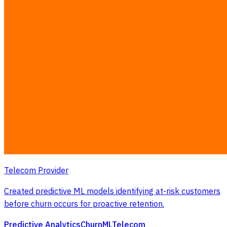
Smart Customer Segmentation
F&B Brand
Developed ML models for automated customer
segmentation, enabling precision marketing campaigns.
Machine Learning
Marketing
Segmentation
Python
28% lower CAC, 42% higher conversion
查看详情
AI / ML
Telecommunications
Predictive Churn Analysis
Telecom Provider
Created predictive ML models identifying at-risk customers
before churn occurs for proactive retention.
Predictive Analytics
Churn
ML
Telecom