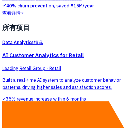
40% churn prevention, saved ฿15M/year
查看详情
所有项目
Data Analytics
精选
AI Customer Analytics for Retail
Leading Retail Group · Retail
Built a real-time AI system to analyze customer behavior
patterns, driving higher sales and satisfaction scores.
35% revenue increase within 6 months
AI / ML
精选
Smart Customer Segmentation