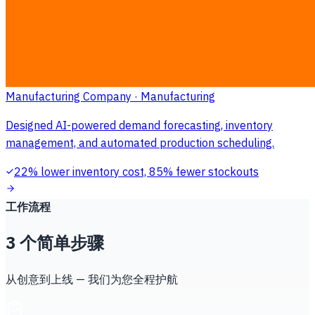
Automation
Intelligent Supply Chain Management
Manufacturing Company · Manufacturing
Designed AI-powered demand forecasting, inventory
management, and automated production scheduling.
22% lower inventory cost, 85% fewer stockouts
工作流程
3 个简单步骤
从创意到上线 — 我们为您全程护航