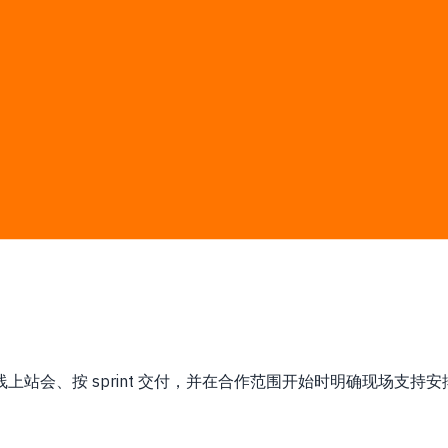
，系统集成常跨越越南、泰国和全球平台。
锁定 man-day 估算和书面报价；第三方软件、云或平台费用由您直
系统集成
通用模板
每周线上站会、按 sprint 交付，并在合作范围开始时明确现场支持安