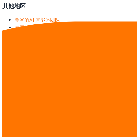
其他地区
曼谷的AI 智能体团队
泰国的AI 智能体团队
研究指南
·
查看完整价目表 →
联系我们
免费咨询——评估时间线、预算和范围。
Services you’re interested in
AI 智能体团队
工作流自动化
软件开发
网站与落地页