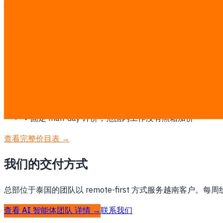
为什么越南需要这项服务
东南亚快速增长的技术人才市场，也是中国之外的制造替代地
此类工作按透明的固定 ฿7,000/man-day 计费。探索后会
✓
先确认范围、流程和成功指标，再开始开发
✓
围绕您现有的 ERP、CRM、POS、LINE、数据或支付
✓
按泰国运营、PDPA 和实际团队工作方式设计，不套用
✓
阶段式交付并演示可运行成果，而不是只交文档
✓
固定 man-day 计价，范围内工作没有黑箱加价
查看完整价目表 →
我们的交付方式
总部位于泰国的团队以 remote-first 方式服务越南客户。
查看 AI 智能体团队 详情 →
联系我们