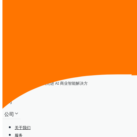
市场情报
AI 培训
数字化转型
CTO-as-a-Service
其他
发送消息
iReadCustomer
推动东南亚数字化转型的先进 AI 商业智能解决方
案
公司
公司
关于我们
服务