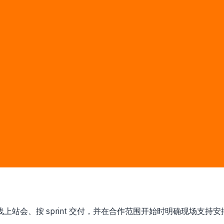
和企业 SaaS 采用率。
锁定 man-day 估算和书面报价；第三方软件、云或平台费用由您直
系统集成
通用模板
每周线上站会、按 sprint 交付，并在合作范围开始时明确现场支持安