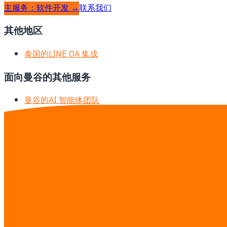
主服务：软件开发 →
联系我们
其他地区
泰国的LINE OA 集成
面向曼谷的其他服务
曼谷的AI 智能体团队
曼谷的AI 培训
曼谷的软件开发
曼谷的AI Automation
曼谷的Odoo 定制
曼谷的ERP 实施
曼谷的ERP / SAP / Odoo AI 集成
曼谷的库存与仓储管理系统
曼谷的AI 聊天机器人开发
曼谷的MVP 开发