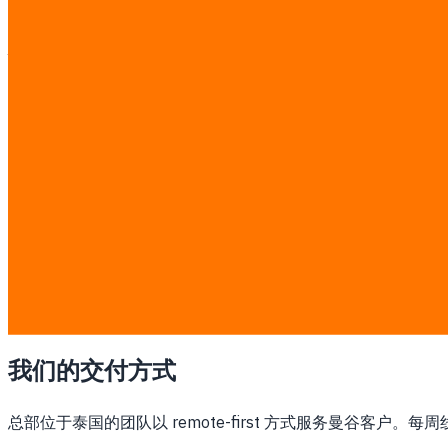
为什么曼谷需要这项服务
泰国的金融和科技中心，拥有全国最大的企业 IT 预算、创业生态
此类工作按透明的固定 ฿7,000/man-day 计费。探索后会
✓
先确认范围、流程和成功指标，再开始开发
✓
围绕您现有的 ERP、CRM、POS、LINE、数据或支付
✓
按泰国运营、PDPA 和实际团队工作方式设计，不套用
✓
阶段式交付并演示可运行成果，而不是只交文档
✓
固定 man-day 计价，范围内工作没有黑箱加价
查看完整价目表 →
我们的交付方式
总部位于泰国的团队以 remote-first 方式服务曼谷客户。