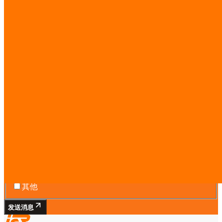
免费咨询——评估时间线、预算和范围。
线上或现场。
Services you’re interested in
AI 智能体团队
工作流自动化
软件开发
网站与落地页
市场情报
AI 培训
数字化转型
CTO-as-a-Service
其他
发送消息