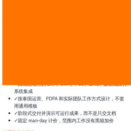
续提供支持。
为什么春武里需要这项服务
东部经济走廊（EEC）核心区域，重工业、汽车和物流基地推
动工业软件与自动化需求。
此类工作按透明的固定 ฿7,000/man-day 计费。探索后会锁
定 man-day 估算和书面报价；第三方软件、云或平台费用由
您直接支付。
✓
先确认范围、流程和成功指标，再开始开发
✓
围绕您现有的 ERP、CRM、POS、LINE、数据或支付
系统集成
✓
按泰国运营、PDPA 和实际团队工作方式设计，不套
用通用模板
✓
阶段式交付并演示可运行成果，而不是只交文档
✓
固定 man-day 计价，范围内工作没有黑箱加价