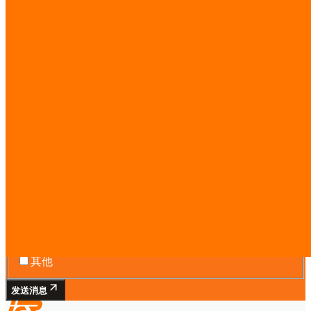
免费咨询——评估时间线、预算和范围。
线上或现场。
Services you’re interested in
AI 智能体团队
工作流自动化
软件开发
网站与落地页
市场情报
AI 培训
数字化转型
CTO-as-a-Service
其他
发送消息