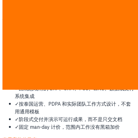
续提供支持。
为什么马来西亚需要这项服务
电子发票要求、伊斯兰金融合规，以及大量零售/F&B 加盟体
系推动技术需求。
此类工作按透明的固定 ฿7,000/man-day 计费。探索后会锁
定 man-day 估算和书面报价；第三方软件、云或平台费用由
您直接支付。
✓
先确认范围、流程和成功指标，再开始开发
✓
围绕您现有的 ERP、CRM、POS、LINE、数据或支付
系统集成
✓
按泰国运营、PDPA 和实际团队工作方式设计，不套
用通用模板
✓
阶段式交付并演示可运行成果，而不是只交文档
✓
固定 man-day 计价，范围内工作没有黑箱加价