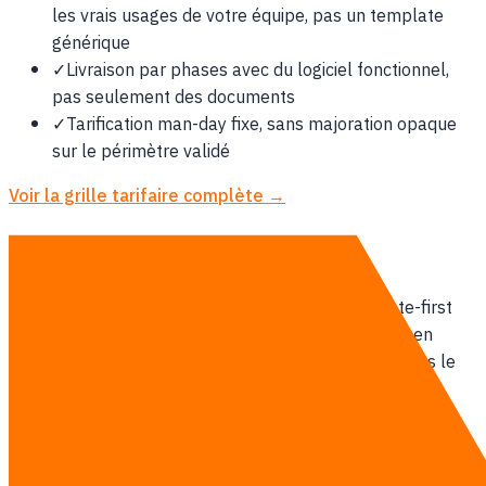
les vrais usages de votre équipe, pas un template
générique
✓
Livraison par phases avec du logiciel fonctionnel,
pas seulement des documents
✓
Tarification man-day fixe, sans majoration opaque
sur le périmètre validé
Voir la grille tarifaire complète →
Notre mode de livraison
Une équipe basée en Thaïlande travaille en remote-first
avec les clients à Indonésie. Points hebdomadaires en
ligne, livraison par sprint et visites sur site cadrées dès le
départ si nécessaire.
Voir les détails de Formation IA →
Parlez-nous
Dans d'autres régions