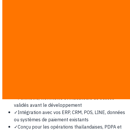
no-code jusqu'aux workflows de développement propulsés
par l'IA.
Pourquoi Indonésie en a besoin
Plus grand marché d’Asie du Sud-Est par population, où
localisation, UX Bahasa-first, hébergement conforme et
QRIS sont la base.
Ce travail est estimé au tarif fixe transparent de
฿7,000/man-day. Après discovery, le nombre de man-days
et le devis écrit sont verrouillés; les coûts logiciels, cloud
ou plateformes tierces sont payés directement par vous.
✓
Périmètre, workflows et indicateurs de succès
validés avant le développement
✓
Intégration avec vos ERP, CRM, POS, LINE, données
ou systèmes de paiement existants
✓
Conçu pour les opérations thaïlandaises, PDPA et