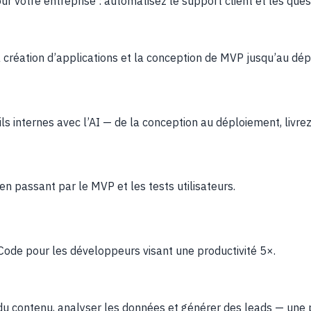
 votre entreprise : automatisez le support client et les ques
a création d’applications et la conception de MVP jusqu’au d
s internes avec l’AI — de la conception au déploiement, livrez
en passant par le MVP et les tests utilisateurs.
e Code pour les développeurs visant une productivité 5×.
r du contenu, analyser les données et générer des leads — une