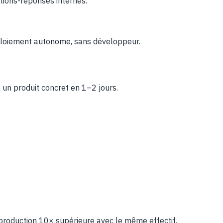
tions-réponses internes.
éploiement autonome, sans développeur.
 un produit concret en 1–2 jours.
 production 10× supérieure avec le même effectif.