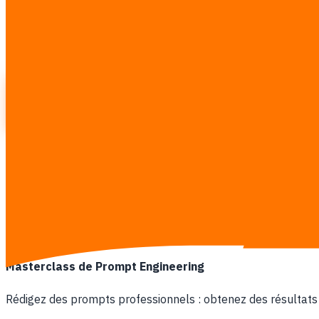
Choisissez le cours adapté à votre éq
Chaque cours est un atelier pratique : apprenez aujourd’hui
1
2
Course 1
Course 2
Fondamentaux de l’AI 101
AI pour l’entreprise
Créer d
1
Construisez vos bases en AI depuis le début : comprenez l’
Culture de l’AI pour tous
Comprendre ce qu’est l’AI, ce qu’elle peut et ne peut pas fai
Masterclass de Prompt Engineering
Rédigez des prompts professionnels : obtenez des résultats 