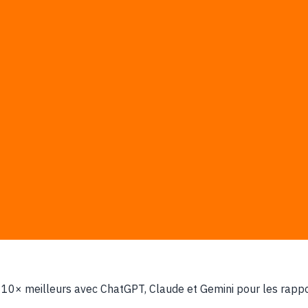
uipe
, mettez en pratique demain
3
4
Course 3
Course 4
es produits avec l’AI
AI pour le marketing
ensemble du domaine et commencez à l’appliquer concrètement
re — un cadre de décision pour choisir les tâches à automatise
10× meilleurs avec ChatGPT, Claude et Gemini pour les rappor