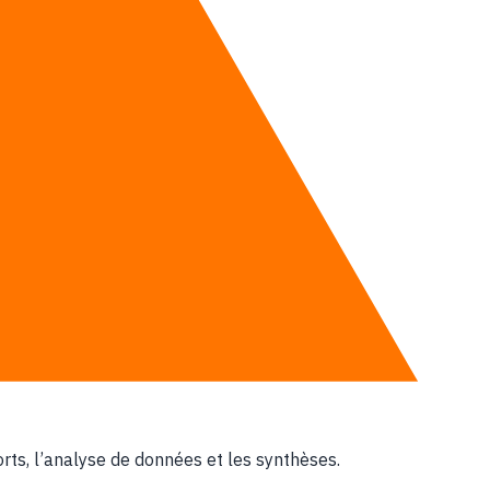
, pour les équipes qui débutent.
r afin de maximiser le ROI
ts, l’analyse de données et les synthèses.