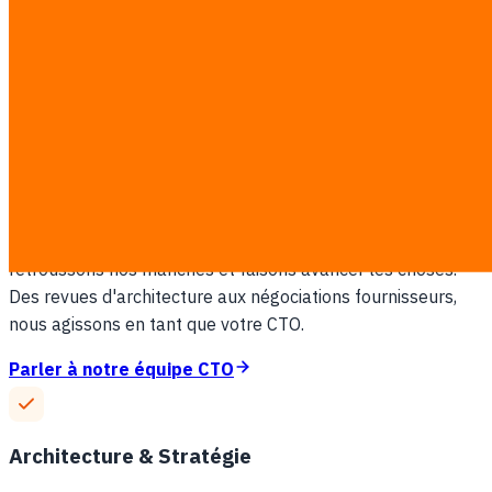
— CEO d'une startup Série A
Pourquoi nous choisir
Un leadership tech qui
livre vraiment des résultats
Nous ne donnons pas juste des conseils — nous
retroussons nos manches et faisons avancer les choses.
Des revues d'architecture aux négociations fournisseurs,
nous agissons en tant que votre CTO.
Parler à notre équipe CTO
Architecture & Stratégie