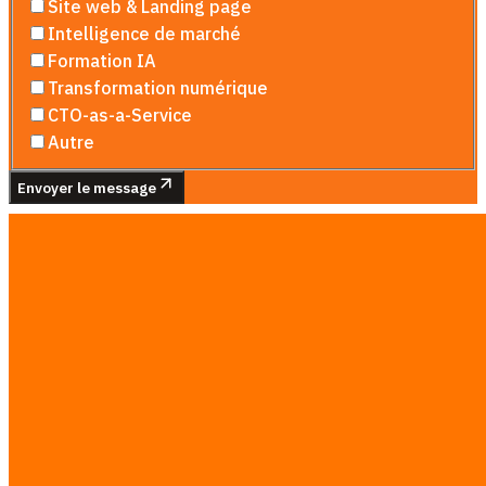
Site web & Landing page
Intelligence de marché
Formation IA
Transformation numérique
CTO-as-a-Service
Autre
Envoyer le message
Ou contactez-nous directement
Appelez-nous
+66 92 939 9442
Discuter sur LINE
iReadCustomer
Solutions avancées d'intelligence d'affaires IA
stimulant la transformation numérique en Asie
du Sud-Est