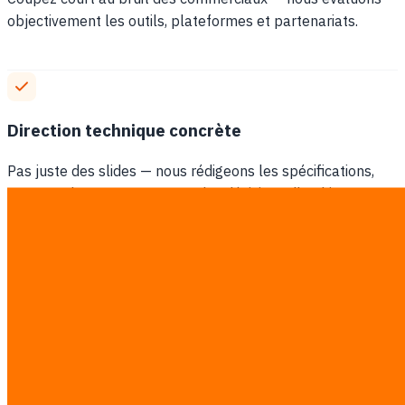
objectivement les outils, plateformes et partenariats.
Direction technique concrète
Pas juste des slides — nous rédigeons les spécifications,
revoyons les PRs et prenons des décisions d'architecture
concrètes.
Comparaison
Sans CTO
vs
Avec notre service CTO
Découvrez comment un CTO fractional transforme vos
opérations techniques