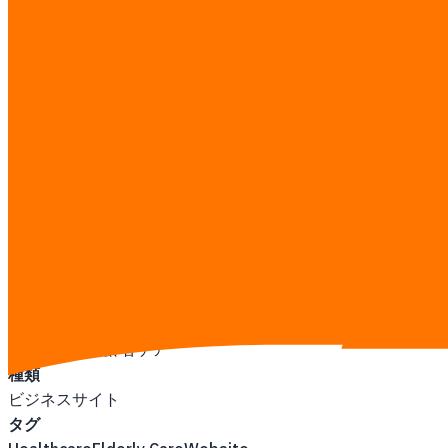
健康&ウェルネス記事
シニア向け商品
問い合わせ/連絡経路
タイ語コンテンツ
業界
プレミアム高齢者ケア
種類
ビジネスサイト
タグ