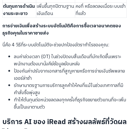
ต้นทุนการดำเนิน
เพิ่มขึ้นทุกปีตามฐาน
คงที่ หรือลดลงเมื่อระบบเข้า
งานระยะยาว
เงินเดือน
ที่แล้ว
การจ่ายเงินเพื่อสร้างระบบอัตโนมัติคือการซื้อเวลาอนาคตของ
ธุรกิจคุณในราคาขายส่ง
นี่คือ 4 วิธีที่ระบบอัตโนมัติจะช่วยปกป้องอัตรากำไรของคุณ:
ลบค่าล่วงเวลา (OT) ในช่วงปิดงบสิ้นเดือนที่มักเกิดขึ้นเพราะ
พนักงานต้องมานั่งคีย์ข้อมูลย้อนหลัง
ป้องกันค่าปรับจากเอกสารที่สูญหายหรือการจ่ายเงินซัพพลาย
เออร์ล่าช้า
รักษามาตรฐานการบริการลูกค้าให้คงที่แม้ในช่วงเทศกาลที่มี
คำสั่งซื้อพุ่งสูง
ทำให้ต้นทุนต่อหน่วยลดลงทุกครั้งที่ธุรกิจขยายตัวแทนที่จะเพิ่ม
ขึ้นเป็นเงาตามตัว
บริการ AI ของ iRead สร้างผลลัพธ์ที่วัดผล