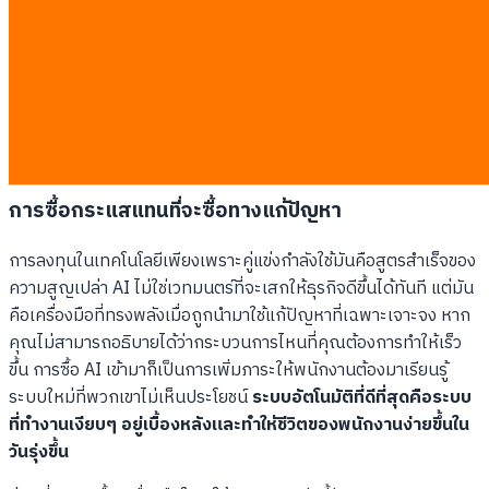
อ่านข่าวเกี่ยวกับเทคโนโลยีใหม่ๆ แล้วสั่งให้ทีม IT ไปหา AI มาใช้โดย
ไม่มีเป้าหมายที่ชัดเจน ผลลัพธ์คือการจ่ายค่าสมาชิกรายเดือนราคา
แพงสำหรับเครื่องมือที่ไม่มีใครในบริษัทอยากใช้ จากข้อมูลในปีที่ผ่าน
มาพบว่า 60% ของการนำซอฟต์แวร์ AI สำเร็จรูปมาใช้ในองค์กรล้ม
เหลวภายใน 6 เดือนแรก เพราะมันไม่ได้ถูกออกแบบมาให้เข้ากับวิธีที่
พนักงานทำงานจริงๆ
การซื้อกระแสแทนที่จะซื้อทางแก้ปัญหา
การลงทุนในเทคโนโลยีเพียงเพราะคู่แข่งกำลังใช้มันคือสูตรสำเร็จของ
ความสูญเปล่า AI ไม่ใช่เวทมนตร์ที่จะเสกให้ธุรกิจดีขึ้นได้ทันที แต่มัน
คือเครื่องมือที่ทรงพลังเมื่อถูกนำมาใช้แก้ปัญหาที่เฉพาะเจาะจง หาก
คุณไม่สามารถอธิบายได้ว่ากระบวนการไหนที่คุณต้องการทำให้เร็ว
ขึ้น การซื้อ AI เข้ามาก็เป็นการเพิ่มภาระให้พนักงานต้องมาเรียนรู้
ระบบใหม่ที่พวกเขาไม่เห็นประโยชน์
ระบบอัตโนมัติที่ดีที่สุดคือระบบ
ที่ทำงานเงียบๆ อยู่เบื้องหลังและทำให้ชีวิตของพนักงานง่ายขึ้นใน
วันรุ่งขึ้น