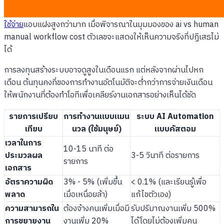
ไม่ได้คำนวณเลยว่าการรักษาพนักงานไว้เพื่อทำงานแบบเดิมนั้นมี
ค่า
ใช้จ่าย
แอบแฝงสูงกว่ามาก เมื่อพิจารณาในมุมมองของ ai vs human
manual workflow cost ตัวเลขจะแสดงให้เห็นความจริงที่ปฏิเสธไม่
ได้
การลงทุนสร้างระบบอาจดูสูงในเดือนแรก แต่หลังจากผ่านไปหก
เดือน ต้นทุนคงที่ของการทำงานอัตโนมัติจะต่ำกว่าการจ่ายเงินเดือน
ให้พนักงานที่ต้องทำโอทีเพื่อเคลียร์งานเอกสารอย่างเห็นได้ชัด
รายการเปรียบ
การทำงานแบบแมน
ระบบ AI Automation
เทียบ
นวล (ใช้มนุษย์)
แบบคัสตอม
เวลาในการ
10-15 นาที ต่อ
ประมวลผล
3-5 วินาที ต่อรายการ
รายการ
เอกสาร
อัตราความผิด
3% - 5% (เพิ่มขึ้น
< 0.1% (และเรียนรู้เพื่อ
พลาด
เมื่อเหนื่อยล้า)
แก้ไขตัวเอง)
ความสามารถใน
ต้องจ้างคนเพิ่มเมื่อมี
รับปริมาณงานเพิ่ม 500%
การขยายงาน
งานเพิ่ม 20%
ได้โดยไม่ต้องเพิ่มคน