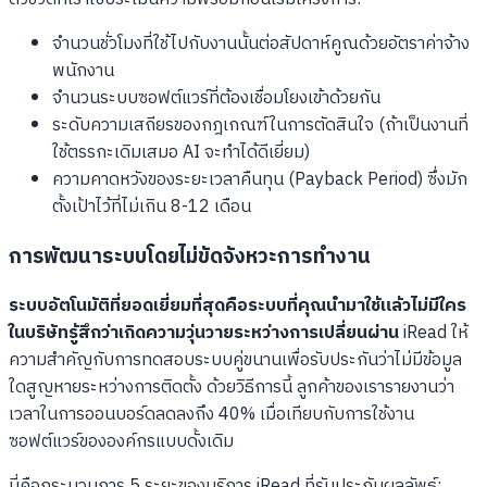
จำนวนชั่วโมงที่ใช้ไปกับงานนั้นต่อสัปดาห์คูณด้วยอัตราค่าจ้าง
พนักงาน
จำนวนระบบซอฟต์แวร์ที่ต้องเชื่อมโยงเข้าด้วยกัน
ระดับความเสถียรของกฎเกณฑ์ในการตัดสินใจ (ถ้าเป็นงานที่
ใช้ตรรกะเดิมเสมอ AI จะทำได้ดีเยี่ยม)
ความคาดหวังของระยะเวลาคืนทุน (Payback Period) ซึ่งมัก
ตั้งเป้าไว้ที่ไม่เกิน 8-12 เดือน
การพัฒนาระบบโดยไม่ขัดจังหวะการทำงาน
ระบบอัตโนมัติที่ยอดเยี่ยมที่สุดคือระบบที่คุณนำมาใช้แล้วไม่มีใคร
ในบริษัทรู้สึกว่าเกิดความวุ่นวายระหว่างการเปลี่ยนผ่าน
iRead ให้
ความสำคัญกับการทดสอบระบบคู่ขนานเพื่อรับประกันว่าไม่มีข้อมูล
ใดสูญหายระหว่างการติดตั้ง ด้วยวิธีการนี้ ลูกค้าของเรารายงานว่า
เวลาในการออนบอร์ดลดลงถึง 40% เมื่อเทียบกับการใช้งาน
ซอฟต์แวร์ขององค์กรแบบดั้งเดิม
นี่คือกระบวนการ 5 ระยะของบริการ iRead ที่รับประกันผลลัพธ์: