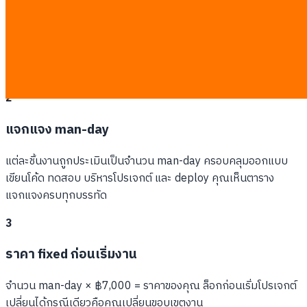
คุยขอบเขตงานฟรี
เราแปลง requirement ของคุณเป็นชิ้นงานที่จับต้องได้ — หน้าจอ
ระบบเชื่อมต่อ รายงาน และงานอัตโนมัติ
2
แจกแจง man-day
แต่ละชิ้นงานถูกประเมินเป็นจำนวน man-day ครอบคลุมออกแบบ
เขียนโค้ด ทดสอบ บริหารโปรเจกต์ และ deploy คุณเห็นตาราง
แจกแจงครบทุกบรรทัด
3
ราคา fixed ก่อนเริ่มงาน
จำนวน man-day × ฿7,000 = ราคาของคุณ ล็อกก่อนเริ่มโปรเจกต์
เปลี่ยนได้กรณีเดียวคือคุณเปลี่ยนขอบเขตงาน