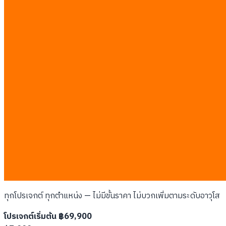
คำตอบของเราตรงไปตรงมา: ค่าจ้างโปรแกรมเมอร์เรทเดียว ฿7,000
ต่อ man-day เท่ากันทุกโปรเจกต์ ทุกตำแหน่ง โปรเจกต์เริ่มต้นที่
฿69,900 คุณได้ใบเสนอราคาแบบ fixed ก่อนเริ่มงาน และราคาจะ
ไม่เปลี่ยนตราบใดที่ขอบเขตงานไม่เปลี่ยน ไม่คิดรายชั่วโมง ไม่มีบิล
เซอร์ไพรส์ ไม่ต้อง "ทักแชทมาสอบถามราคา"
หน้านี้เปิดเผยเรทการ์ดของเราอย่างครบถ้วน: man-day หนึ่งวันรวม
อะไร เราประเมินอย่างไร และช่วงวางงบของโปรเจกต์ที่พบบ่อย เมื่อ
ต้องเทียบผู้ให้บริการ ให้เทียบรายการขอบเขตและสมมติฐาน ไม่ใช่แค่
ยอดรวมหน้าแรก
เรทการ์ด
เรทเดียว: ฿7,000 ต่อ man-day
ทุกโปรเจกต์ ทุกตำแหน่ง — ไม่มีขั้นราคา ไม่บวกเพิ่มตามระดับอาวุโส
โปรเจกต์เริ่มต้น ฿69,900