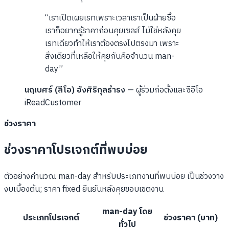
“เราเปิดเผยเรทเพราะเวลาเราเป็นฝ่ายซื้อ
เราก็อยากรู้ราคาก่อนคุยเซลส์ ไม่ใช่หลังคุย
เรทเดียวทำให้เราต้องตรงไปตรงมา เพราะ
สิ่งเดียวที่เหลือให้คุยกันคือจำนวน man-
day”
นฤเบศร์ (ลีโอ) อังศิริกุลธำรง
— ผู้ร่วมก่อตั้งและซีอีโอ
iReadCustomer
ช่วงราคา
ช่วงราคาโปรเจกต์ที่พบบ่อย
ตัวอย่างคำนวณ man-day สำหรับประเภทงานที่พบบ่อย เป็นช่วงวาง
งบเบื้องต้น; ราคา fixed ยืนยันหลังคุยขอบเขตงาน
man-day โดย
ประเภทโปรเจกต์
ช่วงราคา (บาท)
ทั่วไป