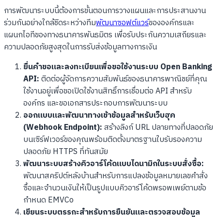
การพัฒนาระบบนี้ต้องการขั้นตอนการวางแผนและการประสานงาน
ร่วมกันอย่างใกล้ชิดระหว่างทีม
พัฒนาซอฟต์แวร์
ขององค์กรและ
แผนกไอทีของทางธนาคารพันธมิตร เพื่อรับประกันความเสถียรและ
ความปลอดภัยสูงสุดในการรับส่งข้อมูลทางการเงิน
ยื่นคำขอและลงทะเบียนเพื่อขอใช้งานระบบ Open Banking
API:
ติดต่อผู้จัดการความสัมพันธ์ของธนาคารพาณิชย์ที่คุณ
ใช้งานอยู่เพื่อขอเปิดใช้งานสิทธิ์การเชื่อมต่อ API สำหรับ
องค์กร และขอเอกสารประกอบการพัฒนาระบบ
ออกแบบและพัฒนาทางเข้าข้อมูลสำหรับเว็บฮุค
(Webhook Endpoint):
สร้างลิงก์ URL ปลายทางที่ปลอดภัย
บนเซิร์ฟเวอร์ของคุณพร้อมติดตั้งมาตรฐานใบรับรองความ
ปลอดภัย HTTPS ที่ทันสมัย
พัฒนาระบบสร้างคิวอาร์โค้ดแบบไดนามิกในระบบสั่งซื้อ:
พัฒนาสคริปต์หลังบ้านสำหรับการแปลงข้อมูลหมายเลขคำสั่ง
ซื้อและจำนวนเงินให้เป็นรูปแบบคิวอาร์โค้ดพรอพเพย์ตามข้อ
กำหนด EMVCo
เขียนระบบตรรกะสำหรับการยืนยันและตรวจสอบข้อมูล