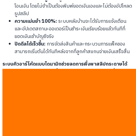
โอนเงิน โดยไม่จำเป็นต้องพิมพ์ยอดเงินเองและไม่ต้องอัปโหลด
รูปสลิป
ความแม่นยำ 100%:
ระบบหลังบ้านจะได้รับการแจ้งเตือน
และอัปเดตสถานะออเดอร์เป็นชำระเงินเรียบร้อยแล้วทันทีที่
ยอดเงินเข้าบัญชีจริง
ปิดดีลได้เร็วขึ้น:
การจัดส่งสินค้าและกระบวนการแพ็คของ
สามารถเริ่มต้นได้ทันทีหลังจากที่ลูกค้าสแกนจ่ายเงินเสร็จสิ้น
ระบบคิวอาร์โค้ดแบบไดนามิกช่วยลดการพึ่งพาสลิปกระดาษได้
อย่างสมบูรณ์แบบ ทำหน้าที่เสมือนพนักงานบัญชีดิจิทัลที่ทำงาน
ตลอด 24 ชั่วโมงโดยไม่มีวันหยุด
สถาปัตยกรรมระบบรับส่งข้อมูลผ่านเว็บ
ฮุคแบบเซิร์ฟเวอร์ต่อเซิร์ฟเวอร์
เพื่อให้ระบบจับคู่ยอดโอนพรอพเพย์อัตโนมัติทำงานได้อย่างสมบูรณ์
แบบและปลอดภัย การสร้างโครงสร้างการเชื่อมต่อข้อมูลด้วยระบบ