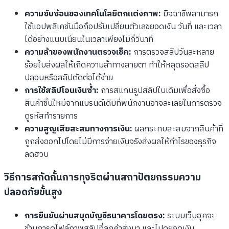
ความซับซ้อนของเทคโนโลยีตกแต่งภาพ:
มิจฉาชีพสามารถ
ใช้แอปพลิเคชันมือถือปรับเปลี่ยนตัวเลขยอดเงิน วันที่ และเวลา
ได้อย่างแนบเนียนในเวลาเพียงไม่กี่วินาที
ความล้าของพนักงานตรวจเช็ค:
การตรวจสลิปวันละหลาย
ร้อยใบส่งผลให้เกิดความล้าทางสายตา ทำให้หลุดรอดสลิป
ปลอมหรือสลิปตัดต่อได้ง่าย
การใช้สลิปโอนเงินซ้ำ:
การสแกนรูปสลิปใบเดิมเพื่อสั่งซื้อ
สินค้าชิ้นใหม่จากแบรนด์เดิมที่พนักงานอาจละเลยในการตรวจ
ดูรหัสทำรายการ
ความสูญเสียสะสมทางการเงิน:
ผลกระทบสะสมจากสินค้าที่
ถูกส่งออกไปโดยไม่มีการจ่ายเงินจริงส่งผลให้กำไรของธุรกิจ
ลดฮวบ
วิธีการสกัดกั้นการทุจริตผ่านสถาปัตยกรรมความ
ปลอดภัยขั้นสูง
การยืนยันผ่านสมุดบัญชีธนาคารโดยตรง:
ระบบเว็บฮุคจะ
ข้ามการดูไฟล์ภาพสลิปที่ลูกค้าส่งมา และไปดูยอดเงิน