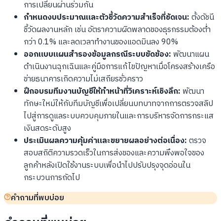
การเปลี่ยนผ่านร่วมกัน
กำหนดงบประมาณและตัวชี้วัดความสำเร็จที่ชัดเจน:
ตั้งดัชนี
ชี้วัดผลงานหลัก เช่น อัตราความผิดพลาดของธุรกรรมต้องต่ำ
กว่า 0.1% และลดเวลาทำงานของแอดมินลง 90%
ออกแบบแผนสำรองข้อมูลกรณีระบบขัดข้อง:
พัฒนาแผน
ดำเนินงานฉุกเฉินและคู่มือการแก้ไขปัญหาเมื่อโครงสร้างเครือ
ข่ายธนาคารเกิดความไม่เสถียรชั่วคราว
ฝึกอบรมทีมงานบัญชีให้ทำหน้าที่วิเคราะห์เชิงลึก:
พัฒนา
ทักษะใหม่ให้กับทีมบัญชีเพื่อเปลี่ยนบทบาทจากการตรวจสลิป
ไปสู่การดูแลระบบควบคุมภายในและการบริหารจัดการกระแส
เงินสดระดับสูง
ประเมินผลความคุ้มค่าและขยายผลอย่างต่อเนื่อง:
ตรวจ
สอบสถิติความรวดเร็วในการส่งของและความพึงพอใจของ
ลูกค้าหลังเปิดใช้งานระบบเพื่อนำไปปรับปรุงจุดอ่อนใน
กระบวนการถัดไป
คำถามที่พบบ่อย