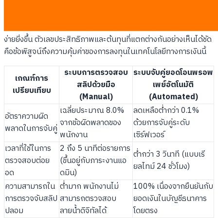
เพื่อให้เห็นภาพการพัฒนาที่ชัดเจนสำหรับผู้บริหารฝ่ายการเงิน
(CFO) การเปรียบเทียบเชิงลึกระหว่งวิธีการแบบเดิมกับการหันมาใช้
ระบบอัตโนมัติจะช่วยให้ตัดสินใจปรับเปลี่ยนโครงสร้างการทำงานได้
ง่ายยิ่งขึ้น ตัวเลขประสิทธิภาพและต้นทุนที่แตกต่างกันอย่างเห็นได้ชัด
คือข้อพิสูจน์ถึงความคุ้มค่าของการลงทุนในเทคโนโลยีทางการเงินนี้
ระบบการตรวจสอบ
ระบบจับคู่ยอดโอนพรอพ
เกณฑ์การ
สลิปด้วยมือ
เพย์อัตโนมัติ
เปรียบเทียบ
(Manual)
(Automated)
เฉลี่ยประมาณ 8.0%
ลดเหลือต่ำกว่า 0.1%
อัตราความผิด
จากข้อผิดพลาดของ
ด้วยการจับคู่ระดับ
พลาดในการจับคู่
พนักงาน
เซิร์ฟเวอร์
เวลาที่ใช้ในการ
2 ถึง 5 นาทีต่อรายการ
ต่ำกว่า 3 วินาที (แบบเรี
ตรวจสอบต่อย
(ขึ้นอยู่กับภาระงานแอ
ยลไทม์ 24 ชั่วโมง)
อด
ดมิน)
ความสามารถใน
ต่ำมาก พนักงานไม่
100% เนื่องจากยืนยันกับ
การตรวจจับสลิป
สามารถตรวจสอบ
ยอดเงินในบัญชีธนาคาร
ปลอม
ลายน้ำดิจิทัลได้
โดยตรง