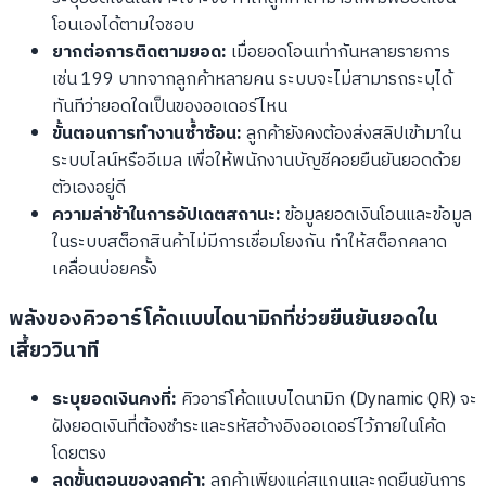
โอนเองได้ตามใจชอบ
ยากต่อการติดตามยอด:
เมื่อยอดโอนเท่ากันหลายรายการ
เช่น 199 บาทจากลูกค้าหลายคน ระบบจะไม่สามารถระบุได้
ทันทีว่ายอดใดเป็นของออเดอร์ไหน
ขั้นตอนการทำงานซ้ำซ้อน:
ลูกค้ายังคงต้องส่งสลิปเข้ามาใน
ระบบไลน์หรืออีเมล เพื่อให้พนักงานบัญชีคอยยืนยันยอดด้วย
ตัวเองอยู่ดี
ความล่าช้าในการอัปเดตสถานะ:
ข้อมูลยอดเงินโอนและข้อมูล
ในระบบสต็อกสินค้าไม่มีการเชื่อมโยงกัน ทำให้สต็อกคลาด
เคลื่อนบ่อยครั้ง
พลังของคิวอาร์โค้ดแบบไดนามิกที่ช่วยยืนยันยอดใน
เสี้ยววินาที
ระบุยอดเงินคงที่:
คิวอาร์โค้ดแบบไดนามิก (Dynamic QR) จะ
ฝังยอดเงินที่ต้องชำระและรหัสอ้างอิงออเดอร์ไว้ภายในโค้ด
โดยตรง
ลดขั้นตอนของลูกค้า:
ลูกค้าเพียงแค่สแกนและกดยืนยันการ