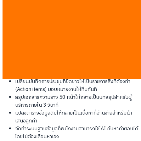
สูตรคำนวณล่วงหน้าได้อย่างแม่นยำ
Notion และ Coda: เอกสารที่มีชีวิต
Notion AI และ Coda AI คือตัวแทนของเครื่องมือกลุ่ม Notion
Coda Miro AI Alternatives ที่กำลังเปลี่ยนนิยามของเอกสาร พวก
เขาเปลี่ยนไฟล์คงที่ให้กลายเป็นซอฟต์แวร์ขนาดย่อมที่ปรับเปลี่ยน
หน้าตาและฟังก์ชันตามความต้องการของผู้ใช้งานได้ตลอดเวลา
4 วิธีที่ Notion AI พลิกโฉมการทำงานกับข้อความแบบเดิม:
เปลี่ยนบันทึกการประชุมที่ยืดยาวให้เป็นรายการสิ่งที่ต้องทำ
(Action items) มอบหมายงานให้ทีมทันที
สรุปเอกสารความยาว 50 หน้าให้กลายเป็นบทสรุปสำหรับผู้
บริหารภายใน 3 วินาที
แปลงตารางข้อมูลดิบให้กลายเป็นเนื้อหาที่อ่านง่ายสำหรับนำ
เสนอลูกค้า
จัดทำระบบฐานข้อมูลที่พนักงานสามารถใช้ AI ค้นหาคำตอบได้
โดยไม่ต้องเลื่อนหาเอง