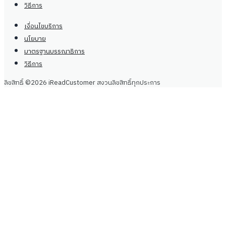
Line
โทรศัพท์: +66929399442
จันทร์ - เสาร์, 9.00 - 20.00น
center@
ireadcustomer.com
ติดตามเรา
ติดตามเรา
LinkedIn
Facebook
Instagram
LinkedIn
Facebook
Instagram
กฎหมาย