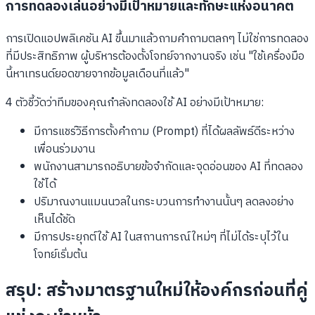
การทดลองเล่นอย่างมีเป้าหมายและทักษะแห่งอนาคต
การเปิดแอปพลิเคชัน AI ขึ้นมาแล้วถามคำถามตลกๆ ไม่ใช่การทดลอง
ที่มีประสิทธิภาพ ผู้บริหารต้องตั้งโจทย์จากงานจริง เช่น "ใช้เครื่องมือ
นี้หาเทรนด์ยอดขายจากข้อมูลเดือนที่แล้ว"
4 ตัวชี้วัดว่าทีมของคุณกำลังทดลองใช้ AI อย่างมีเป้าหมาย:
มีการแชร์วิธีการตั้งคำถาม (Prompt) ที่ได้ผลลัพธ์ดีระหว่าง
เพื่อนร่วมงาน
พนักงานสามารถอธิบายข้อจำกัดและจุดอ่อนของ AI ที่ทดลอง
ใช้ได้
ปริมาณงานแมนนวลในกระบวนการทำงานนั้นๆ ลดลงอย่าง
เห็นได้ชัด
มีการประยุกต์ใช้ AI ในสถานการณ์ใหม่ๆ ที่ไม่ได้ระบุไว้ใน
โจทย์เริ่มต้น
สรุป: สร้างมาตรฐานใหม่ให้องค์กรก่อนที่คู่