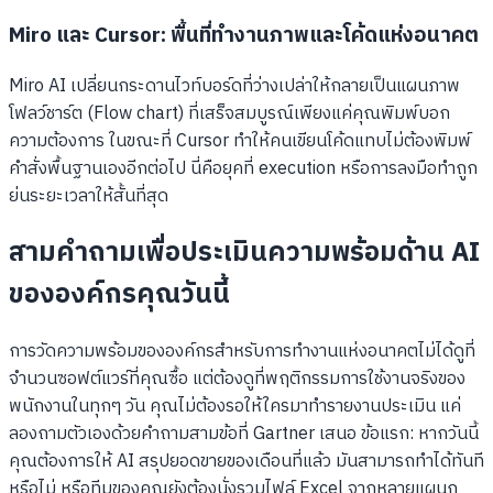
Miro และ Cursor: พื้นที่ทำงานภาพและโค้ดแห่งอนาคต
Miro AI เปลี่ยนกระดานไวท์บอร์ดที่ว่างเปล่าให้กลายเป็นแผนภาพ
โฟลว์ชาร์ต (Flow chart) ที่เสร็จสมบูรณ์เพียงแค่คุณพิมพ์บอก
ความต้องการ ในขณะที่ Cursor ทำให้คนเขียนโค้ดแทบไม่ต้องพิมพ์
คำสั่งพื้นฐานเองอีกต่อไป นี่คือยุคที่ execution หรือการลงมือทำถูก
ย่นระยะเวลาให้สั้นที่สุด
สามคำถามเพื่อประเมินความพร้อมด้าน AI
ขององค์กรคุณวันนี้
การวัดความพร้อมขององค์กรสำหรับการทำงานแห่งอนาคตไม่ได้ดูที่
จำนวนซอฟต์แวร์ที่คุณซื้อ แต่ต้องดูที่พฤติกรรมการใช้งานจริงของ
พนักงานในทุกๆ วัน คุณไม่ต้องรอให้ใครมาทำรายงานประเมิน แค่
ลองถามตัวเองด้วยคำถามสามข้อที่ Gartner เสนอ ข้อแรก: หากวันนี้
คุณต้องการให้ AI สรุปยอดขายของเดือนที่แล้ว มันสามารถทำได้ทันที
หรือไม่ หรือทีมของคุณยังต้องนั่งรวมไฟล์ Excel จากหลายแผนก