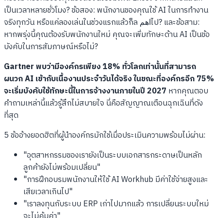
เป็นเวลาหลายชั่วโมง? ข้อสอง: พนักงานของคุณใช้ AI ในการทำงาน
จริงทุกวัน หรือแค่ลองเล่นในช่วงแรกแล้วก็ล اهمไป? และข้อสาม:
หากพรุ่งนี้คุณต้องรับพนักงานใหม่ คุณจะเพิ่มทักษะด้าน AI เป็นข้อ
บังคับในการสัมภาษณ์หรือไม่?
Gartner พบว่ามีองค์กรเพียง 18% ทั่วโลกเท่านั้นที่สามารถ
ผนวก AI เข้ากับเนื้องานประจำวันได้จริง ในขณะที่องค์กรอีก 75%
จะเริ่มบังคับใช้ทักษะนี้ในการจ้างงานภายในปี 2027
หากคุณตอบ
คำถามเหล่านี้แล้วรู้สึกไม่สบายใจ นี่คือสัญญาณเตือนฉุกเฉินที่ดัง
ที่สุด
5 ข้ออ้างยอดฮิตที่ผู้นำองค์กรมักใช้เมื่อประเมินความพร้อมไม่ผ่าน:
"อุตสาหกรรมของเรายังเป็นระบบเอกสารกระดาษเป็นหลัก
ลูกค้ายังไม่พร้อมเปลี่ยน"
"การฝึกอบรมพนักงานให้ใช้ AI Workhub มีค่าใช้จ่ายสูงและ
เสียเวลาเกินไป"
"เราลงทุนกับระบบ ERP เก่าไปมากแล้ว การเปลี่ยนระบบใหม่
จะไม่คุ้มค่า"