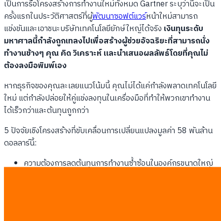
เป็นการรื้อโครงสร้างการทำงานใหม่ทั้งหมด Gartner ระบุว่านี่จะเป็น
ครั้งแรกในประวัติศาสตร์ที่ผู้
พัฒนาซอฟต์แวร์
หน้าใหม่สามารถ
แข่งขันและเอาชนะบริษัทเทคโนโลยียักษ์ใหญ่ได้จริง
เงินทุนระดับ
มหาศาลนี้กำลังถูกเทลงไปเพื่อสร้างผู้ช่วยอัจฉริยะที่สามารถนั่ง
ทำงานข้างๆ คุณ คิด วิเคราะห์ และนำเสนอผลลัพธ์โดยที่คุณไม่
ต้องลงมือพิมพ์เอง
หากธุรกิจของคุณละเลยแนวโน้มนี้ คุณไม่ได้แค่กำลังพลาดเทคโนโลยี
ใหม่ แต่กำลังปล่อยให้คู่แข่งลงทุนในเครื่องมือที่ทำให้พวกเขาทำงาน
ได้เร็วกว่าและต้นทุนถูกกว่า
5 ปัจจัยเชิงโครงสร้างที่ขับเคลื่อนการเปลี่ยนแปลงมูลค่า 58 พันล้าน
ดอลลาร์นี้:
ความต้องการลดต้นทุนการทำงานซ้ำซ้อนในองค์กรขนาดใหญ่
ความสามารถของ AI ในการเชื่อมต่อระบบ API (ระบบเชื่อมต่อ
ข้อมูลระหว่างแอปพลิเคชัน) ได้อย่างแนบเนียน
การเปลี่ยนผ่านของพนักงานยุคใหม่ที่คุ้นเคยกับการสั่งงาน
ระบบแบบโต้ตอบ