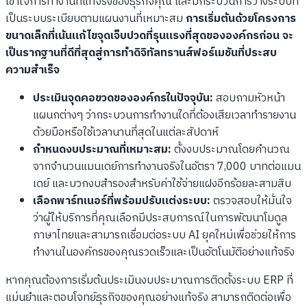
เข้าใจการทำงานที่แท้จริงของธุรกิจคุณ และมีกระบวนการวางระบบที่
เป็นระบบระเบียบตามแผนงานที่เหมาะสม
การเริ่มต้นด้วยโครงการ
ขนาดเล็กที่เน้นแก้ไขจุดเจ็บปวดที่รุนแรงที่สุดขององค์กรก่อน จะ
เป็นรากฐานที่ดีที่สุดสู่การทำดิจิทัลทรานส์ฟอร์เมชันที่ประสบ
ความสำเร็จ
ประเมินจุดคอขวดขององค์กรในปัจจุบัน:
สอบถามหัวหน้า
แผนกต่างๆ ว่ากระบวนการทำงานใดที่ต้องเสียเวลาทำรายงาน
ด้วยมือหรือใช้เวลานานที่สุดในแต่ละสัปดาห์
กำหนดงบประมาณที่เหมาะสม:
ตั้งงบประมาณโดยคำนวณ
จากจำนวนแมนเดย์การทำงานจริงในอัตรา 7,000 บาทต่อแมน
เดย์ และบวกงบสำรองสำหรับค่าใช้จ่ายแฝงอีกร้อยละสามสิบ
เลือกพาร์ทเนอร์ที่พร้อมปรับแต่งระบบ:
ตรวจสอบให้มั่นใจ
ว่าผู้ให้บริการที่คุณเลือกมีประสบการณ์ในการพัฒนาโมดูล
ภาษาไทยและสามารถเชื่อมต่อระบบ AI ยุคใหม่เพื่อช่วยให้การ
ทำงานในองค์กรของคุณรวดเร็วและเป็นอัตโนมัติอย่างแท้จริง
หากคุณต้องการเริ่มต้นประเมินงบประมาณการติดตั้งระบบ ERP ที่
แม่นยำและตอบโจทย์ธุรกิจของคุณอย่างแท้จริง สามารถติดต่อเพื่อ