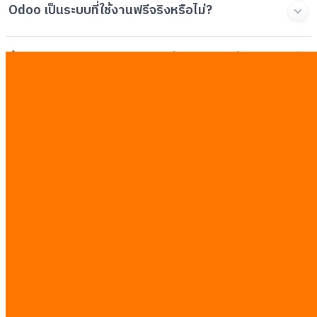
Odoo เป็นระบบที่ใช้งานฟรีจริงหรือไม่?
ขั้นตอนการวางระบบ ERP โดยทั่วไปใช้เวลากี่เดือน?
หลังจากการติดตั้งเสร็จสิ้น ต้องจ้างทีมผู้เชี่ยวชาญ
ดูแลต่อหรือไม่?
สามารถย้ายข้อมูลเดิมจากระบบเก่าหรือ Excel ได้
หรือไม่?
บทความที่เกี่ยวข้อง
ดูทั้งหมด