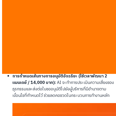
พนักงานบัญชีอย่างมหาศาล
ระบบตรวจสอบสต็อกผ่าน LINE OA (ใช้เวลาพัฒนา 5 แมน
เดย์ / 35,000 บาท):
พนักงานขายและผู้บริหารสามารถพิมพ์
แชทถามยอดสินค้าคงคลังหรือรายงานยอดขายรายวันผ่าน
แอปพลิเคชัน LINE แล้วรับคำตอบจาก
AI Agent
ได้ทันทีโดย
ไม่ต้องเปิดคอมพิวเตอร์
ระบบแนะนำการจัดซื้ออัตโนมัติ (ใช้เวลาพัฒนา 4 แมนเดย์ /
28,000 บาท):
AI จะวิเคราะห์ข้อมูลประวัติการขายและแนว
โน้มความต้องการในอดีตเพื่อคำนวณและสร้างใบขอซื้อ
(Purchase Requisition) ให้ผู้จัดการเซ็นอนุมัติโดยอัตโนมัติ
ก่อนที่สินค้าจะหมดสต็อก
การกำหนดเส้นทางการอนุมัติอัจฉริยะ (ใช้เวลาพัฒนา 2
แมนเดย์ / 14,000 บาท):
AI จะทำการประเมินความเสี่ยงของ
ธุรกรรมและส่งต่อใบขออนุมัติไปยังผู้บริหารที่มีอำนาจตาม
เงื่อนไขที่กำหนดไว้ ช่วยลดคอขวดในกระบวนการทำงานหลัก