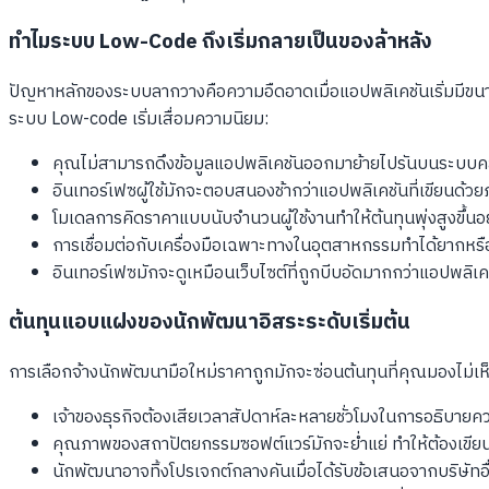
ทำไมระบบ Low-Code ถึงเริ่มกลายเป็นของล้าหลัง
ปัญหาหลักของระบบลากวางคือความอืดอาดเมื่อแอปพลิเคชันเริ่มมีขนาดให
ระบบ Low-code เริ่มเสื่อมความนิยม:
คุณไม่สามารถดึงข้อมูลแอปพลิเคชันออกมาย้ายไปรันบนระบบค
อินเทอร์เฟซผู้ใช้มักจะตอบสนองช้ากว่าแอปพลิเคชันที่เขียนด
โมเดลการคิดราคาแบบนับจำนวนผู้ใช้งานทำให้ต้นทุนพุ่งสูงขึ้นอย่
การเชื่อมต่อกับเครื่องมือเฉพาะทางในอุตสาหกรรมทำได้ยากหรื
อินเทอร์เฟซมักจะดูเหมือนเว็บไซต์ที่ถูกบีบอัดมากกว่าแอปพลิ
ต้นทุนแอบแฝงของนักพัฒนาอิสระระดับเริ่มต้น
การเลือกจ้างนักพัฒนามือใหม่ราคาถูกมักจะซ่อนต้นทุนที่คุณมองไม่เห็นใ
เจ้าของธุรกิจต้องเสียเวลาสัปดาห์ละหลายชั่วโมงในการอธิบายคว
คุณภาพของสถาปัตยกรรมซอฟต์แวร์มักจะย่ำแย่ ทำให้ต้องเขีย
นักพัฒนาอาจทิ้งโปรเจกต์กลางคันเมื่อได้รับข้อเสนอจากบริษัทอ