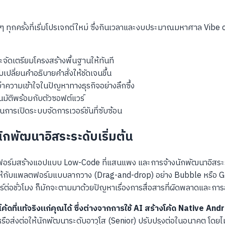
ซ้ำๆ ทุกครั้งที่เริ่มโปรเจกต์ใหม่ ซึ่งกินเวลาและงบประมาณมหาศาล Vib
จะจัดเตรียมโครงสร้างพื้นฐานให้ทันที
ปลี่ยนคำอธิบายคำสั่งให้ชัดเจนขึ้น
าความเข้าใจในปัญหาทางธุรกิจอย่างลึกซึ้ง
มัติพร้อมกับตัวซอฟต์แวร์
ารเปิดระบบจัดการเวอร์ชันที่ซับซ้อน
พัฒนาอิสระระดับเริ่มต้น
อร์มสร้างแอปแบบ Low-Code ที่แสนแพง และการจ้างนักพัฒนาอิสระระด
ือนให้กับแพลตฟอร์มแบบลากวาง (Drag-and-drop) อย่าง Bubble หรือ Gli
อชั่วโมง ก็มักจะตามมาด้วยปัญหาเรื่องการสื่อสารที่ผิดพลาดและการ
ี่แท้จริงแก่คุณได้ ซึ่งต่างจากการใช้ AI สร้างโค้ด Native And
ือส่งต่อให้นักพัฒนาระดับอาวุโส (Senior) ปรับปรุงต่อในอนาคต โดยไม่