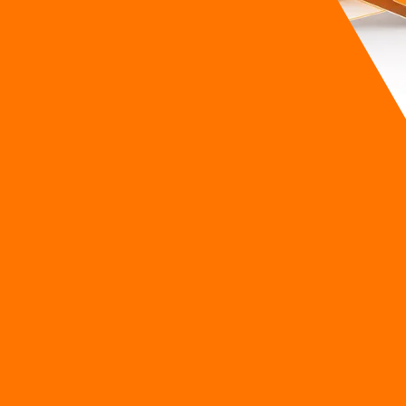
 90 วินาทีระหว่างพักเที่ยง
ogle AI Studio สามารถเปลี่ยนคำอธิบายธรรมดาให้กลายเป็นไฟล์แอปพลิเคช
ั้นๆ ลงในเบราว์เซอร์ของเขา เขาต้องการแอปสำหรับให้ลูกค้าจองคิวช่
่ต้องจ้างนักพัฒนาอิสระ และไม่ต้องจ่ายค่าธรรมเนียมรายเดือนให้กับแพล
ดอลลาร์ที่มักจะสูญเสียไปกับค่าจ้างเอเจนซี่
พัฒนาซอฟต์แวร์
ในอดีต
ทำให้กระแสเงินสดสะดุด แต่ด้วยความสามารถในการสร้างแอปแบบสำเร็จร
คุณสูญเสียความได้เปรียบทางการแข่งขัน นี่คือสัญญาณเตือนว่ากระบ
ชันต้นแบบเวอร์ชันแรก