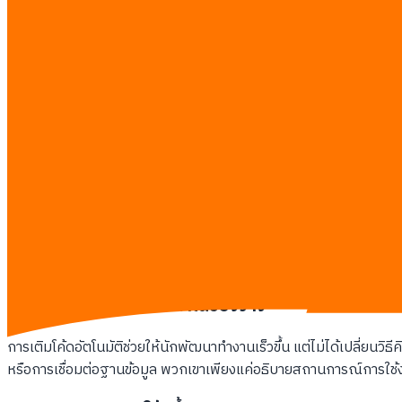
ใบเสนอราคาจากเอเจนซี่ซอฟต์แวร์มีมูลค่าสูงกว่ากำไรสุทธิของ
ทีมงานของคุณยังคงใช้แอปพลิเคชันแชททั่วไปในการจัดการคิว
คุณต้องจ่ายค่าบริการรายเดือนขั้นต่ำ 100 ดอลลาร์ให้กับซอฟต์แวร
ฟีเจอร์ใหม่ที่พนักงานของคุณร้องขอถูกเลื่อนกำหนดการพัฒน
สิ่งที่ Vibe Coding หมายถึงอย่างแท้จริงใน
Vibe coding ในปี 2026 หมายถึงการสั่งการโมเดล AI ด้วยภาษาธรรมชาต
GitHub Copilot ทำหน้าที่เสมือนพนักงานพิมพ์ดีดที่คอยเดาว่าคุณจะพ
ผลลัพธ์สุดท้ายที่คุณต้องการ และ AI จะจัดการสร้างโครงสร้างข้อม
การเปลี่ยนผ่านจากการเขียนโค้ดด้วยมือมาเป็นการใช้คำสั่งภาษาธรรม
การทำความเข้าใจภาษาคอมพิวเตอร์ที่ซับซ้อนอีกต่อไป พวกเขาสามารถม
ก้าวข้ามยุคแห่งการเติมคำในช่องว่าง
การเติมโค้ดอัตโนมัติช่วยให้นักพัฒนาทำงานเร็วขึ้น แต่ไม่ได้เปลี่ยนวิ
หรือการเชื่อมต่อฐานข้อมูล พวกเขาเพียงแค่อธิบายสถานการณ์การใช้ง