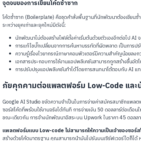
จุดจบของการเขียนโค้ดซ้ำซาก
โค้ดซ้ำซาก (Boilerplate) คือชุดคำสั่งพื้นฐานที่นักพัฒนาต้องเขียน
ระหว่างยุคเก่าและยุคใหม่มีดังนี้:
นักพัฒนาไม่ต้องสร้างไฟล์ตั้งค่าเริ่มต้นด้วยตัวเองอีกต่อไป AI 
การแก้ไขบั๊กเปลี่ยนจากการค้นหาบรรทัดที่ผิดพลาด เป็นการปรับเ
ความรู้เรื่องไวยากรณ์ภาษาคอมพิวเตอร์มีความสำคัญน้อยลงกว่
เอกสารประกอบการใช้งานแอปพลิเคชันสามารถถูกสร้างขึ้นอัตโน
การปรับปรุงแอปพลิเคชันทำได้โดยการสนทนาโต้ตอบกับ AI แทนก
ภัยคุกคามต่อแพลตฟอร์ม Low-Code และนัก
Google AI Studio ขจัดความจำเป็นในการจ่ายค่าสมัครสมาชิกแพลตฟ
ซอร์สโค้ดที่พร้อมใช้งานจริงได้ทันที การจ่ายเงิน 50 ดอลลาร์ต่อเด
ขณะเดียวกัน การจ้างนักพัฒนาอิสระบน Upwork ในราคา 45 ดอลลาร์ต่
แพลตฟอร์มแบบ Low-code ไม่สามารถให้ความเป็นเจ้าของซอร์สโค้ดท
สร้างด้วยโค้ดมาตรฐาน คุณสามารถนำมันไปรันบนเซิร์ฟเวอร์ใดก็ได้ หร