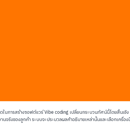
บริษัทคุณในไตรมาสที่ผ่านมา
งานและสต็อกสินค้า
์สำเร็จรูปที่คุณใช้ฟีเจอร์เพียงแค่ 10 เปอร์เซ็นต์
าออกไปอย่างไม่มีกำหนด
ปี 2026
ิเพื่อออกแบบโครงสร้างแอปพลิเคชันทั้งระบบ แทนที่จะเป็นการให้ AI ช
ิมพ์อะไรต่อไป แต่ในปัจจุบัน Google AI Studio ทำหน้าที่เสมือนหัวหน
ูล หน้าตาแอปพลิเคชัน และตรรกะการทำงานทั้งหมดให้สอดคล้องกัน
ชาติ ช่วยลดเวลาที่ต้องใช้ในการตั้งค่าเริ่มต้นของโปรเจกต์จากสามวั
ุ่งเน้นไปที่การแก้ปัญหาทางธุรกิจ ปล่อยให้หน้าที่การแปลงตรรกะทาง
ธีคิดในการสร้างซอฟต์แวร์ Vibe coding เปลี่ยนกระบวนทัศน์นี้โดยสิ้นเชิ
านจริงของลูกค้า ระบบจะประมวลผลคำอธิบายเหล่านั้นและเลือกเครื่องมื