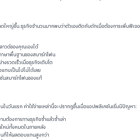
ญ่ขึ้น ธุรกิจจำนวนมากพบว่าตัวเองติดกับดักเมื่อต้องการเพิ่มฟีเจอร์ท
ลาวด์ของคุณเองได้
้วยภาษาพื้นฐานของสมาร์ทโฟน
างรวดเร็วเมื่อธุรกิจเติบโต
อแทบเป็นไปไม่ได้เลย
เคชันสมาร์ทโฟนของแท้
นวันแรก ค่าใช้จ่ายเหล่านี้จะปรากฏขึ้นเมื่อแอปพลิเคชันเริ่มมีปัญหา:
ามต้องการทางธุรกิจซ้ำแล้วซ้ำเล่า
นใหม่ทั้งหมดในภายหลัง
ื่นที่ให้ผลตอบแทนสูงกว่า