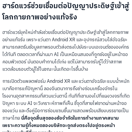
ฮาร์ดแวร์ช่วยเชื่อมต่อปัญญาประดิษฐ์เข้าสู่
โลกกายภาพอย่างแท้จริง
ฮาร์ดแวร์ยุคใหม่กำลังช่วยเชื่อมต่อปัญญาประดิษฐ์เข้าสู่โลกกายภาพ
อย่างแท้จริง เพราะแว่นตา Android XR และอุปกรณ์สวมใส่อัจฉริยะ
สามารถสตรีมข้อมูลภาพรอบตัวส่งตรงไปยังระบบเอเจนต์ขององค์กร
ได้ทันที ตลอดเวลาที่ผ่านมา AI เป็นเหมือนสมองที่ถูกขังอยู่ในหน้าจอ
คอมพิวเตอร์ มันตอบคำถามได้เก่ง แต่ไม่สามารถรับรู้ได้ว่าสภาพ
แวดล้อมรอบตัวผู้ใช้ในขณะนั้นเกิดอะไรขึ้นบ้าง
การเปิดตัวแพลตฟอร์ม Android XR และแว่นตาอัจฉริยะแบบน้ำหนัก
เบาคือการแก้ปัญหานี้ ลองจินตนาการถึงช่างซ่อมเครื่องจักรใน
โรงงานอุตสาหกรรมที่สวมแว่นตานี้ ทันทีที่เขามองไปที่แผงวงจรที่เกิด
ปัญหา ระบบ AI จะวิเคราะห์ภาพที่เห็น ชี้จุดที่สายไฟขาดผ่านหน้าจอ
ของแว่น และดึงคู่มือการซ่อมแซมขึ้นมาแสดงพร้อมเสียงบรรยายเป็น
ภาษาไทย
นี่คือจุดสิ้นสุดของข้อจำกัดในการทำงานภาคสนาม
เพราะความรู้ทั้งหมดของบริษัทจะถูกส่งตรงไปอยู่ตรงหน้า