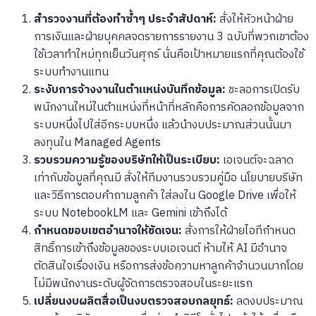
สำรวจงานที่ต้องทำซ้ำๆ ประจำสัปดาห์:
สั่งให้หัวหน้าฝ่าย
การเงินและฝ่ายบุคคลจดรายการรายงาน 3 ฉบับที่พวกเขาต้อง
ใช้เวลาทำใหม่ทุกเย็นวันศุกร์ นั่นคือเป้าหมายแรกที่คุณต้องใช้
ระบบทำงานแทน
ระงับการจ้างงานในตำแหน่งบันทึกข้อมูล:
ชะลอการเปิดรับ
พนักงานใหม่ในตำแหน่งที่หน้าที่หลักคือการคัดลอกข้อมูลจาก
ระบบหนึ่งไปใส่อีกระบบหนึ่ง แล้วนำงบประมาณส่วนนั้นมา
ลงทุนใน Managed Agents
รวบรวมความรู้ของบริษัทให้เป็นระเบียบ:
เอเจนต์จะฉลาด
เท่ากับข้อมูลที่คุณมี สั่งให้ทีมงานรวบรวมคู่มือ นโยบายบริษัท
และวิธีการตอบคำถามลูกค้า ใส่ลงใน Google Drive เพื่อให้
ระบบ NotebookLM และ Gemini เข้าถึงได้
กำหนดขอบเขตอำนาจให้ชัดเจน:
สั่งการให้ฝ่ายไอทีกำหนด
สิทธิ์การเข้าถึงข้อมูลของระบบเอเจนต์ ห้ามให้ AI มีอำนาจ
ตัดสินใจเรื่องเงิน หรือการส่งข้อความหาลูกค้าจำนวนมากโดย
ไม่มีพนักงานระดับผู้จัดการตรวจสอบในระยะแรก
เปลี่ยนงบผลิตสื่อเป็นงบตรวจสอบกลยุทธ์:
ลดงบประมาณ