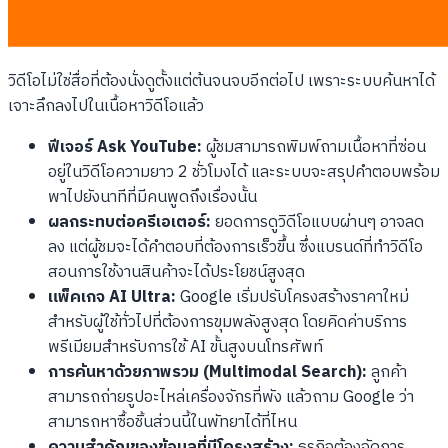
การมาถึงของ Ask YouTube และแพ็คเกจ AI Ultra
วิดีโอไม่ใช่สื่อที่ต้องนั่งดูตั้งแต่ต้นจนจบอีกต่อไป เพราะระบบค้นหาได้
เจาะลึกลงไปในเนื้อหาวิดีโอแล้ว
ฟีเจอร์ Ask YouTube:
ผู้ชมสามารถพิมพ์ถามเนื้อหาที่ซ่อน
อยู่ในวิดีโอความยาว 2 ชั่วโมงได้ และระบบจะสรุปคำตอบพร้อม
พาไปยังนาทีที่มีคนพูดถึงเรื่องนั้น
ผลกระทบต่อครีเอเตอร์:
ยอดการดูวิดีโอแบบผ่านๆ อาจลด
ลง แต่ผู้ชมจะได้คำตอบที่ต้องการเร็วขึ้น ซึ่งแบรนด์ที่ทำวิดีโอ
สอนการใช้งานสินค้าจะได้ประโยชน์สูงสุด
แพ็คเกจ AI Ultra:
Google เริ่มปรับโครงสร้างราคาใหม่
สำหรับผู้ใช้ทั่วไปที่ต้องการขุมพลังสูงสุด โดยคิดค่าบริการ
พรีเมียมสำหรับการใช้ AI ขั้นสูงบนโทรศัพท์
การค้นหาด้วยภาพรวม (Multimodal Search):
ลูกค้า
สามารถถ่ายรูปอะไหล่เครื่องจักรที่พัง แล้วถาม Google ว่า
สามารถหาซื้อชิ้นส่วนนี้ในพัทยาได้ที่ไหน
ความสำคัญของข้อมูลที่มีโครงสร้าง:
ธุรกิจต้องจัดการ