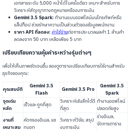
เอกสารระดับ 5,000 หน้าได้ในครั้งเดียว เหมาะสำหรับการ
วิเคราะห์สัญญาทางกฎหมายหรืองบการเงิน
Gemini 3.5 Spark:
ทำงานแบบออฟไลน์บนโทรศัพท์หรือ
แล็ปท็อป ช่วยรักษาความเป็นส่วนตัวของข้อมูลพนักงาน
ราคา API ที่ลดลง:
ค่าใช้จ่าย
ต่อการประมวลผลคำ 1 ล้านคำ
ลดลงจาก 50 บาท เหลือเพียง 5 บาท
เปรียบเทียบความคุ้มค่าระหว่างรุ่นต่างๆ
เพื่อให้เห็นภาพชัดเจนขึ้น ลองดูตารางเปรียบเทียบการใช้งานสำหรับ
ธุรกิจของคุณ:
Gemini 3.5
Gemini 3.5
คุณสมบัติ
Gemini 3.5 Pro
Flash
Spark
จุดเด่น
วิเคราะห์เชิงลึกได้ดี
ทำงานออฟไลน์
เร็วและถูกที่สุด
หลัก
ที่สุด
ปลอดภัยสูง
ร่างอีเมล,
งานที่
คัดกรองอีเมล, แช
วิเคราะห์วิจัย, สรุป
จัดการตาราง
เหมาะสม
ทบอท
งบการเงิน