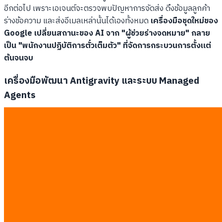
อีกต่อไป เพราะเอเจนต์จะตรวจพบปัญหาการจัดส่ง ดึงข้อมูลลูกค้า
ร่างข้อความ และส่งอีเมลเหล่านั้นได้เองทั้งหมด
เครื่องมือชุดใหม่ของ
Google เปลี่ยนสถานะของ AI จาก "ผู้ช่วยร่างจดหมาย" กลาย
เป็น "พนักงานปฏิบัติการตั๋วเต็มตัว" ที่จัดการกระบวนการตั้งแต่
ต้นจนจบ
เครื่องมือพัฒนา Antigravity และระบบ Managed
Agents
เครื่องมือเหล่านี้คือหัวใจสำคัญที่ทำให้ธุรกิจทุกขนาดสามารถสร้างเอ
เจนต์ของตัวเองได้ง่ายขึ้น
Antigravity SDK 2.0:
ชุดเครื่องมือที่ช่วยให้นักพัฒนาเชื่อม
ต่อโมเดลของ Google เข้ากับซอฟต์แวร์เดิมของบริษัทได้ง่าย
ขึ้น
Managed Agents สำหรับ SMEs:
แพลตฟอร์มสำเร็จรูปที่
คุณสามารถเลือกจ้างเอเจนต์มาทำหน้าที่ฝ่ายบัญชีหรือฝ่าย
บุคคลได้เหมือนซื้อซอฟต์แวร์สำเร็จรูป