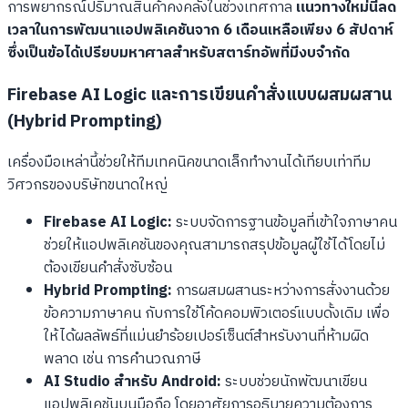
การพยากรณ์ปริมาณสินค้าคงคลังในช่วงเทศกาล
แนวทางใหม่นี้ลด
เวลาในการพัฒนาแอปพลิเคชันจาก 6 เดือนเหลือเพียง 6 สัปดาห์
ซึ่งเป็นข้อได้เปรียบมหาศาลสำหรับสตาร์ทอัพที่มีงบจำกัด
Firebase AI Logic และการเขียนคำสั่งแบบผสมผสาน
(Hybrid Prompting)
เครื่องมือเหล่านี้ช่วยให้ทีมเทคนิคขนาดเล็กทำงานได้เทียบเท่าทีม
วิศวกรของบริษัทขนาดใหญ่
Firebase AI Logic:
ระบบจัดการฐานข้อมูลที่เข้าใจภาษาคน
ช่วยให้แอปพลิเคชันของคุณสามารถสรุปข้อมูลผู้ใช้ได้โดยไม่
ต้องเขียนคำสั่งซับซ้อน
Hybrid Prompting:
การผสมผสานระหว่างการสั่งงานด้วย
ข้อความภาษาคน กับการใช้โค้ดคอมพิวเตอร์แบบดั้งเดิม เพื่อ
ให้ได้ผลลัพธ์ที่แม่นยำร้อยเปอร์เซ็นต์สำหรับงานที่ห้ามผิด
พลาด เช่น การคำนวณภาษี
AI Studio สำหรับ Android:
ระบบช่วยนักพัฒนาเขียน
แอปพลิเคชันบนมือถือ โดยอาศัยการอธิบายความต้องการ