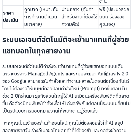
งาน
ถูกมาก (เหมาะกับ
ปานกลาง (คุ้มค่า
ฟรี (ประมวลผล
ราคา
การทำงานจำนวน
สำหรับงานที่ต้องใช้
บนเครื่องของ
ประเมิน
มหาศาล)
ความคิด)
คุณเอง)
ระบบเอเจนต์อัตโนมัติจะเข้ามาแทนที่ผู้ช่วย
แชทบอทในทุกสายงาน
ระบบเอเจนต์อัตโนมัติกำลังจะเข้ามาแทนที่ผู้ช่วยแชทบอทแบบเดิม
เพราะบริการ Managed Agents และระบบพัฒนา Antigravity 2.0
ของ Google สามารถรับคำสั่งและทำงานหลายขั้นตอนต่อเนื่องกันได้
โดยไม่ต้องรอให้มนุษย์คอยป้อนคำสั่งใหม่ (Prompt) ทุกขั้นตอน ใน
ช่วง 2 ปีที่ผ่านมา ธุรกิจส่วนใหญ่ใช้ AI เหมือนเครื่องพิมพ์ดีดที่ฉลาด
ขึ้น คือต้องมีคนพิมพ์คำสั่งเพื่อให้ได้ผลลัพธ์ แต่ตอนนี้ระบบเปลี่ยนไป
เป็นรูปแบบการมอบหมายงานให้พนักงานผู้ช่วยแล้ว
หากคุณเป็นเจ้าของร้านค้าออนไลน์ คุณไม่ต้องคอยสั่งให้ AI สรุป
ยอดขายรายวัน ร่างอีเมลขอโทษลูกค้าที่ได้ของช้า และกดส่งข้อความ