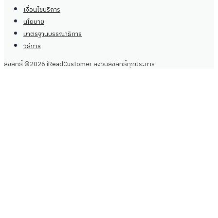
เงื่อนไขบริการ
นโยบาย
มาตรฐานบรรณาธิการ
วิธีการ
ลิขสิทธิ์ ©2026 iReadCustomer สงวนลิขสิทธิ์ทุกประการ