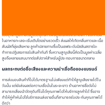
การสูญเสียกำลังของเครื่องยนต์ขณะจอดนิ่ง
: รถบรรทุกที่
ติดเครื่องยนต์อยู่กับที่เป็กเวลานานอาจส่งผลให้แรงดันน้ำยา
ทำความเย็นลดลง
ความเสียหายทางการเงินจากสินค้าที่ถูกตีกลับ
เมื่ออุณหภูมิภายในตู้บรรจุสินค้าเพิ่มสูงขึ้นเพียงไม่กี่องศา แบคทีเรีย
ในอาหารทะเลจะเริ่มเติบโตอย่างรวดเร็ว ส่งผลให้เกิดกลิ่นคาวและเนื้อ
สัมผัสที่ยุ่ยเสียหาย ลูกค้าปลายทางซึ่งเป็นเชฟระดับมิชลินสตาร์จะ
ทำการปฏิเสธการรับสินค้าทันที ซึ่งความสูญเสียนี้คิดเป็นมูลค่าเฉลี่ย
สูงถึงหลายแสนบาทต่อสัปดาห์สำหรับผู้ประกอบการขนาดกลาง
ผลกระทบต่อชื่อเสียงและความน่าเชื่อถือของแบรนด์
การส่งมอบสินค้าที่ไม่ได้มาตรฐานไม่เพียงแต่ทำให้สูญเสียรายได้ใน
วันนั้น แต่ยังส่งผลต่อความเชื่อมั่นในระยะยาว ร้านอาหารชื่อดังไม่
สามารถเสี่ยงนำวัตถุดิบที่ไม่ได้คุณภาพไปให้บริการลูกค้าได้ ซึ่งอาจ
ทำให้คู่ค้าหันไปใช้บริการขนส่งรายอื่นที่สามารถรับประกันคุณภาพได้
ดีกว่า