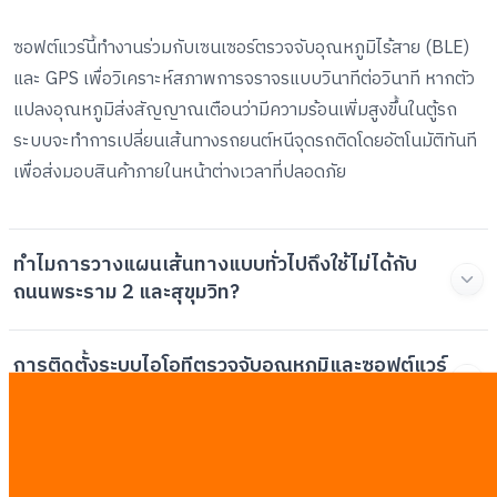
ซอฟต์แวร์นี้ทำงานร่วมกับเซนเซอร์ตรวจจับอุณหภูมิไร้สาย (BLE)
และ GPS เพื่อวิเคราะห์สภาพการจราจรแบบวินาทีต่อวินาที หากตัว
แปลงอุณหภูมิส่งสัญญาณเตือนว่ามีความร้อนเพิ่มสูงขึ้นในตู้รถ
ระบบจะทำการเปลี่ยนเส้นทางรถยนต์หนีจุดรถติดโดยอัตโนมัติทันที
เพื่อส่งมอบสินค้าภายในหน้าต่างเวลาที่ปลอดภัย
ทำไมการวางแผนเส้นทางแบบทั่วไปถึงใช้ไม่ได้กับ
ถนนพระราม 2 และสุขุมวิท?
การติดตั้งระบบไอโอทีตรวจจับอุณหภูมิและซอฟต์แวร์
นำทางมีค่าใช้จ่ายสูงหรือไม่?
พนักงานขับรถขนส่งอาหารทะเลจะปฏิเสธการใช้งาน
ระบบใหม่นี้หรือไม่?