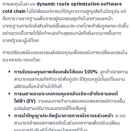
การลงทุนในระบบ
dynamic route optimization software
cold chain
ไม่ใช่เพียงแค่การแก้ปัญหาความสูญเสียในปัจจุบัน แต่
คือการวางรากฐานเพื่อการอยู่รอดของธุรกิจในทศวรรษหน้า
มาตรฐานการจัดส่งสินค้าแช่เย็นของประเทศไทยกำลังถูกยกระดับขึ้น
อย่างรวดเร็วภายใต้ข้อกำหนดด้านสุขอนามัยที่เข้มงวดมากขึ้นจาก
ภาครัฐและผู้บริโภค
การเตรียมพร้อมกองรถขนส่งของคุณเพื่อรองรับการเปลี่ยนแปลงใน
อนาคตประกอบด้วย:
การรับรองคุณภาพย้อนกลับได้แบบ 100%
: ลูกค้าปลายทาง
สามารถแสกนรหัสคิวอาร์เพื่อดูประวัติอุณหภูมิตั้งแต่โรงงาน
ผลิตจนถึงหน้าร้านได้ทันที
การผสานรวมระบบควบคุมรถอัจฉริยะเข้ากับยานยนต์
ไฟฟ้า (EV)
: วางแผนการทำงานของคอมเพรสเซอร์ความเย็น
แปรผันตามปริมาณแบตเตอรี่ที่เหลืออยู่
การนำปัญญาประดิษฐ์มาคาดการณ์จราจรล่วงหน้า
: ระบบ
สามารถจำลองสภาพรถติดในช่วงเทศกาลเพื่อปรับเปลี่ยน
แผนการรับสินค้าได้ล่วงหน้าหลายชั่วโมง