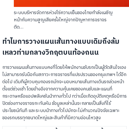
ระบบบริหารจัดการห่วงโซ่ความเย็นของไทยกำลังเผชิญ
หน้ากับความสูญเสียครั้งใหญ่จากปัญหาการจราจร
ติด…
ทำไมการวางแผนเส้นทางแบบเดิมถึงล้ม
เหลวท่ามกลางวิกฤตบนท้องถนน
การวางแผนเส้นทางแบบคงที่โดยให้พนักงานขับรถเป็นผู้ตัดสินใจเอง
ไม่สามารถรับมือกับสภาวะการจราจรที่แปรปรวนของกรุงเทพฯ ได้อีก
ต่อไป เดิมทีผู้ควบคุมกองรถมักจะมอบหมายเส้นทางเดินรถล่วงหน้า
ตั้งแต่ช่วงเช้า โดยอ้างอิงจากความคุ้นเคยของคนขับและแผนที่
กระดาษหรือแอปพลิเคชันนำทางทั่วไป ทว่าเมื่อเกิดอุบัติเหตุหรือมีการ
ปิดช่องทางจราจรกะทันหัน ข้อมูลเหล่านั้นจะกลายเป็นสิ่งที่ไร้
ประโยชน์ทันที และระบบนำทางทั่วไปมักจะไม่คำนวณปัจจัยเฉพาะ
ของรถบรรทุกขนาดใหญ่และสินค้าที่มีความอ่อนไหวสูง