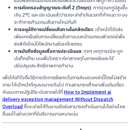
แอปพลิเคชันมือถือโดยตรงเพื่อตรวจสอบสภาพตู้ทำความเย็น
การคัดกรองสัญญาณระดับที่ 2 (วิกฤต)
: หากอุณหภูมิสูงขึ้น
เกิน 2°C และประเมินแล้วว่ารถจะล่าช้าเกินเวลาที่กำหนด ระบบ
จะทำการคำนวณเส้นทางใหม่ทันที
การอนุมัติการเปลี่ยนเส้นทางในคลิกเดียว
: เจ้าหน้าที่จัดส่ง
เพียงกดยืนยันการเปลี่ยนเส้นทางบนหน้าจอคอมพิวเตอร์เพื่อ
ส่งพิกัดใหม่ให้พนักงานขับรถโดยตรง
การบันทึกข้อมูลเพื่อการประเมินผล
: ทุกๆ เหตุการณ์จะถูก
บันทึกเข้าระบบเพื่อวิเคราะห์หาสาเหตุในภายหลังและใช้
ปรับปรุงประสิทธิภาพการทำงาน
เพื่อให้เข้าใจถึงวิธีการจัดการข้อยกเว้นการส่งมอบเหล่านี้โดยไม่สร้าง
ภาระให้เจ้าหน้าที่คุมรถมากเกินไป ท่านสามารถศึกษาเพิ่มเติมเกี่ยว
กับแนวทางปฏิบัติระดับสากลได้ที่
How to Implement ai
delivery exception management Without Dispatch
Overload
ซึ่งจะช่วยให้ทีมงานจัดส่งสามารถดำเนินงานได้อย่างไหล
ลื่นแม้ในช่วงเวลาที่มีปริมาณงานหนาแน่น