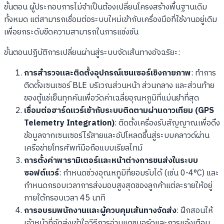
ขั้นตอน ผู้ประกอบการไม่จำเป็นต้องเปลี่ยนโครงสร้างพื้นฐานเดิม
ทั้งหมด แต่สามารถเชื่อมต่อระบบใหม่เข้ากับเครื่องมือที่ใช้งานอยู่เดิม
เพื่อยกระดับขีดความสามารถในการแข่งขัน
ขั้นตอนปฏิบัติการเปลี่ยนผ่านสู่ระบบจัดเส้นทางอัจฉริยะ:
การสำรวจและติดตั้งอุปกรณ์เซนเซอร์เชิงกายภาพ
: ทำการ
ติดตั้งเซนเซอร์ BLE บริเวณส่วนหน้า ส่วนกลาง และส่วนท้าย
ของตู้แช่เย็นทุกคันเพื่อวัดค่าเฉลี่ยอุณหภูมิที่แม่นยำที่สุด
เชื่อมต่อฮาร์ดแวร์เข้ากับระบบติดตามผ่านดาวเทียม (GPS
Telemetry Integration)
: ติดตั้งเครื่องรับสัญญาณเพื่อดึง
ข้อมูลจากเซนเซอร์ไร้สายและอัปโหลดขึ้นสู่ระบบคลาวด์ผ่าน
เครือข่ายโทรศัพท์มือถือแบบเรียลไทม์
การตั้งค่าพารามิเตอร์และหน้าต่างการขนส่งในระบบ
ซอฟต์แวร์
: กำหนดช่วงอุณหภูมิที่ยอมรับได้ (เช่น 0-4°C) และ
กำหนดกรอบเวลาการส่งมอบสูงสุดของลูกค้าแต่ละรายให้อยู่
ภายใต้กรอบเวลา 45 นาที
การอบรมพนักงานและผู้ควบคุมเส้นทางจัดส่ง
: ฝึกสอนให้
เจ้าหน้าที่จัดส่งเข้าใจวิธีการอ่านแดชบอร์ดและการแจ้งเตือน