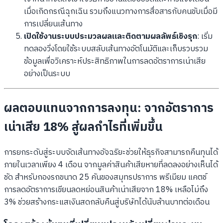
เมื่อเกิดกรณีฉุกเฉิน รวมถึงแนวทางการสื่อสารกับคนขับเมื่อมี
การเปลี่ยนเส้นทาง
เปิดใช้งานระบบประมวลผลและติดตามผลลัพธ์เชิงรุก
: เริ่ม
ทดลองวิ่งโดยใช้ระบบสลับเส้นทางอัตโนมัติและเก็บรวบรวม
ข้อมูลเพื่อวิเคราะห์ประสิทธิภาพในการลดอัตราการเน่าเสีย
อย่างเป็นระบบ
ผลตอบแทนจากการลงทุน: จากอัตราการ
เน่าเสีย 18% สู่ผลกำไรที่เพิ่มขึ้น
การยกระดับสู่ระบบจัดเส้นทางอัจฉริยะช่วยให้ธุรกิจสามารถคืนทุนได้
ภายในเวลาเพียง 4 เดือน จากมูลค่าสินค้าเสียหายที่ลดลงอย่างเห็นได้
ชัด สำหรับกองรถขนาด 25 คันของสมุทรปราการ พรีเมียม แคตช์
การลดอัตราการเขียนลดหย่อนสินค้าเน่าเสียจาก 18% เหลือไม่ถึง
3% ช่วยสร้างกระแสเงินสดกลับคืนสู่บริษัทได้นับล้านบาทต่อเดือน