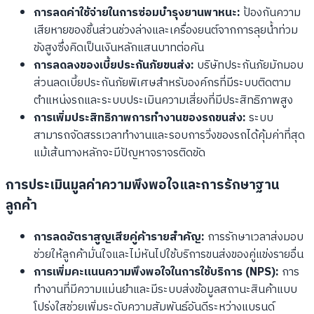
การลดค่าใช้จ่ายในการซ่อมบำรุงยานพาหนะ:
ป้องกันความ
เสียหายของชิ้นส่วนช่วงล่างและเครื่องยนต์จากการลุยน้ำท่วม
ขังสูงซึ่งคิดเป็นเงินหลักแสนบาทต่อคัน
การลดลงของเบี้ยประกันภัยขนส่ง:
บริษัทประกันภัยมักมอบ
ส่วนลดเบี้ยประกันภัยพิเศษสำหรับองค์กรที่มีระบบติดตาม
ตำแหน่งรถและระบบประเมินความเสี่ยงที่มีประสิทธิภาพสูง
การเพิ่มประสิทธิภาพการทำงานของรถขนส่ง:
ระบบ
สามารถจัดสรรเวลาทำงานและรอบการวิ่งของรถได้คุ้มค่าที่สุด
แม้เส้นทางหลักจะมีปัญหาจราจรติดขัด
การประเมินมูลค่าความพึงพอใจและการรักษาฐาน
ลูกค้า
การลดอัตราสูญเสียคู่ค้ารายสำคัญ:
การรักษาเวลาส่งมอบ
ช่วยให้ลูกค้ามั่นใจและไม่หันไปใช้บริการขนส่งของคู่แข่งรายอื่น
การเพิ่มคะแนนความพึงพอใจในการใช้บริการ (NPS):
การ
ทำงานที่มีความแม่นยำและมีระบบส่งข้อมูลสถานะสินค้าแบบ
โปร่งใสช่วยเพิ่มระดับความสัมพันธ์อันดีระหว่างแบรนด์