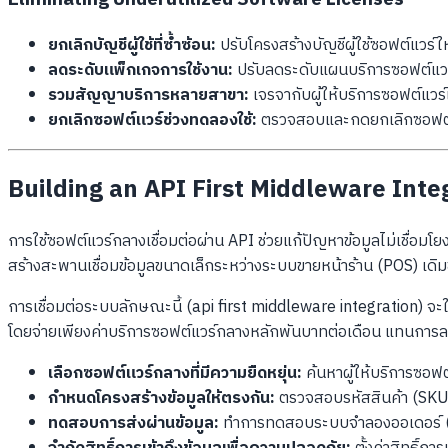
ยกเลิกบัญชีผู้ใช้ที่ซ้ำซ้อน:
ปรับโครงสร้างบัญชีผู้ใช้ซอฟต์แวร์ใ
ลดระดับแพ็กเกจการใช้งาน:
ปรับลดระดับแผนบริการซอฟต์แวร์
รวมสัญญาบริการหลายสาขา:
เจรจากับผู้ให้บริการซอฟต์แว
ยกเลิกซอฟต์แวร์ช่วงทดลองใช้:
ตรวจสอบและกดยกเลิกซอฟต์แวร
Building an API First Middleware Inte
การใช้ซอฟต์แวร์กลางเชื่อมต่อผ่าน API ช่วยแก้ปัญหาข้อมูลไม่เชื่อม
สร้างสะพานเชื่อมข้อมูลขนาดเล็กระหว่างระบบขายหน้าร้าน (POS) เด
การเชื่อมต่อระบบลักษณะนี้ (api first middleware integration) จะใ
โดยจ่ายเพียงค่าบริการซอฟต์แวร์กลางหลักพันบาทต่อเดือน แทนการลง
เลือกซอฟต์แวร์กลางที่มีความยืดหยุ่น:
ค้นหาผู้ให้บริการซอฟต
กำหนดโครงสร้างข้อมูลให้ตรงกัน:
ตรวจสอบรหัสสินค้า (SKU) 
ทดสอบการส่งผ่านข้อมูล:
ทำการทดสอบระบบจำลองออเดอร์ (AP