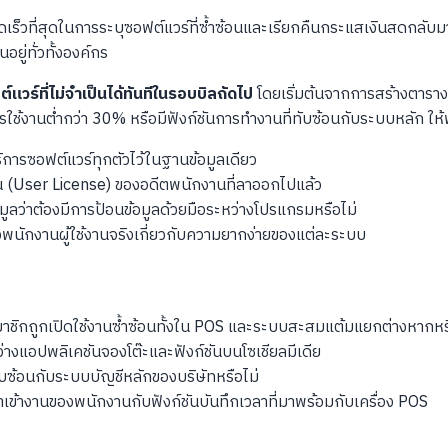
เร็วที่สุดในการระบุซอฟต์แวร์ที่ซ้ำซ้อนและเรียกคืนกระแสเงินสดกลับมาท
ู่ทั่วทั้งองค์กร
แวร์ที่ไม่จำเป็นได้ทันทีในรอบบิลถัดไป
โดยเริ่มต้นจากการสร้างตาราง
ใช้งานต่ำกว่า 30% หรือมีฟังก์ชันการทำงานที่ทับซ้อนกับระบบหลัก ให
รซอฟต์แวร์ทุกตัวไว้ในฐานข้อมูลเดียว
 (User License) ของอดีตพนักงานที่ลาออกไปแล้ว
ูลว่าต้องมีการป้อนข้อมูลด้วยมือระหว่างโปรแกรมหรือไม่
ักงานผู้ใช้งานจริงเกี่ยวกับความยากง่ายของแต่ละระบบ
ิกถูกเปิดใช้งานซ้ำซ้อนทั้งใน POS และระบบสะสมแต้มแยกต่างหากหรื
ว่างแอปพลิเคชันจองโต๊ะและฟังก์ชันบนโซเชียลมีเดีย
ับซ้อนกับระบบบัญชีหลักของบริษัทหรือไม่
เข้างานของพนักงานกับฟังก์ชันบันทึกเวลาที่มาพร้อมกับเครื่อง POS