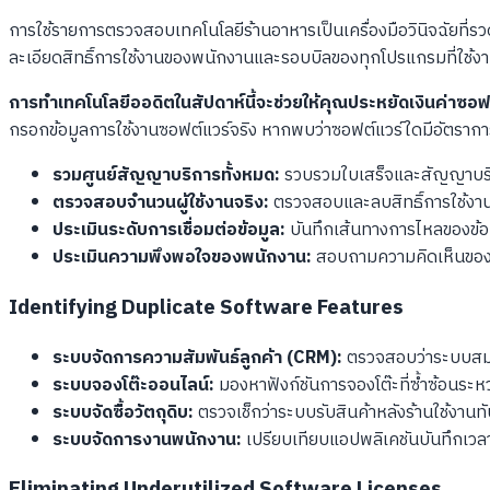
การใช้รายการตรวจสอบเทคโนโลยีร้านอาหารเป็นเครื่องมือวินิจฉัยที่รวด
ละเอียดสิทธิ์การใช้งานของพนักงานและรอบบิลของทุกโปรแกรมที่ใช้งานอย
การทำเทคโนโลยีออดิตในสัปดาห์นี้จะช่วยให้คุณประหยัดเงินค่าซอฟต์
กรอกข้อมูลการใช้งานซอฟต์แวร์จริง หากพบว่าซอฟต์แวร์ใดมีอัตราการ
รวมศูนย์สัญญาบริการทั้งหมด:
รวบรวมใบเสร็จและสัญญาบริกา
ตรวจสอบจำนวนผู้ใช้งานจริง:
ตรวจสอบและลบสิทธิ์การใช้งาน
ประเมินระดับการเชื่อมต่อข้อมูล:
บันทึกเส้นทางการไหลของข้อม
ประเมินความพึงพอใจของพนักงาน:
สอบถามความคิดเห็นของพน
Identifying Duplicate Software Features
ระบบจัดการความสัมพันธ์ลูกค้า (CRM):
ตรวจสอบว่าระบบสมาช
ระบบจองโต๊ะออนไลน์:
มองหาฟังก์ชันการจองโต๊ะที่ซ้ำซ้อนระห
ระบบจัดซื้อวัตถุดิบ:
ตรวจเช็กว่าระบบรับสินค้าหลังร้านใช้งานท
ระบบจัดการงานพนักงาน:
เปรียบเทียบแอปพลิเคชันบันทึกเวลา
Eliminating Underutilized Software Licenses