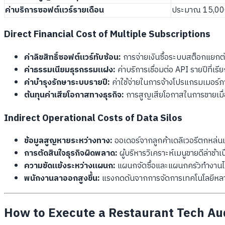
ค่าบริการซอฟต์แวร์รายเดือน
ประมาณ 15,00
Direct Financial Cost of Multiple Subscriptions
ค่าลิขสิทธิ์ซอฟต์แวร์ทับซ้อน:
การจ่ายเงินซื้อระบบสต็อกแยกต่าง
ค่าธรรมเนียมธุรกรรมแฝง:
ค่าบริการเชื่อมต่อ API รายปีที่เร
ค่าบำรุงรักษาระบบรายปี:
ค่าใช้จ่ายในการจ้างโปรแกรมเมอร์
ต้นทุนค่าเสียโอกาสทางธุรกิจ:
การสูญเสียโอกาสในการขายเมื
Indirect Operational Costs of Data Silos
ข้อมูลสูญหายระหว่างทาง:
ออเดอร์จากลูกค้าเดลิเวอรีตกหล่นเ
การตัดสินใจธุรกิจผิดพลาด:
ผู้บริหารวิเคราะห์เมนูขายดีล่าช้
ความขัดแย้งระหว่างแผนก:
แผนกจัดซื้อและแผนกครัวทำงานไม่ส
พนักงานลาออกสูงขึ้น:
แรงกดดันจากการจัดการเทคโนโลยีหลายต
How to Execute a Restaurant Tech Aud