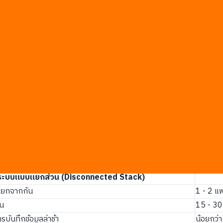
เช็กแท็บเล็ตเดลิเวอรีหลายเครื่องพร้อมกัน
ันทีที่มีการสั่งซื้อจากทุกช่องทาง
ะถูกบันทึกเข้าสู่ระบบบัญชีโดยตรง
รวดเร็วขึ้นเนื่องจากออเดอร์ส่งตรงไปยังห้องครัวทันที
nt SaaS Sprawl
หารเนื่องจากค่าบริการรายเดือนซ้ำซ้อนและข้อมูลที่ไม่เชื่อมโยงกันทำใ
ยไม่ได้คำนึงถึงการเชื่อมต่อระบบหลังบ้าน
ทพฯ พบว่าร้านอาหารส่วนใหญ่มักจ่ายค่าบริการรายเดือน (SaaS Subscript
นเพิ่มให้กับพนักงานบัญชีที่ต้องคอยดึงไฟล์ Excel จาก 4 แพลตฟอร์มเพ
ระบบแบบแยกส่วน (Disconnected Stack)
แยกจากกัน
1 - 2 แพ
ัน
15 - 30 
ันทึกข้อมูลล่าช้า
น้อยกว่