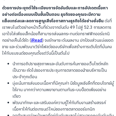
ด้วยการประยุกต์ใช้ระเบียบการจัดอันดับและการอัปเดตเนื้อหา
อย่างต่อเนื่องแบบเป็นขั้นเป็นตอน ธุรกิจของคุณจะมีความ
แข็งแกร่งและลดการสูญเสียโอกาสทางธุรกิจได้อย่างยั่งยืน
ดังที่
เราพบในตัวอย่างหน้าเว็บที่ร่วงจากอันดับ 49 ไปสู่ 52.3 การลดการ
เอาใจใส่เพียงเล็กน้อยก็สามารถส่งผลกระทบต่อทราฟฟิกออร์แกนิ
กอย่างเห็นได้ชัด (
iRead
) จงรักษาระดับผลงาน ปกป้องส่วนแบ่งยอด
ขาย และร่วมพัฒนาเวิร์กโฟลว์ของบริษัทเพื่อสร้างการเติบโตที่มั่นคง
ให้กับแบรนด์ของคุณตั้งแต่วันนี้เป็นต้นไป
นำการอภิปรายสุขภาพและอันดับการค้นหาของเว็บไซต์หลัก
เป็นวาระถัดไปของการประชุมการตลาดของฝ่ายบริหารเป็น
ประจำทุกเดือน
มุ่งเน้นการส่งมอบเนื้อหาที่มีคุณค่า มีข้อมูลเชิงลึกที่ตอบโจทย์ผู้
ใช้งาน มากกว่าความพยายามตามทันระบบบ็อตเพียงอย่าง
เดียว
พัฒนาทักษะและเสริมองค์ความรู้ให้กับทีมงานสร้างสรรค์
เนื้อหาให้ทันต่อเทรนด์ใหม่ของการตลาดออร์แกนิก
จดจำเสมอว่าหน้าเพจที่อยู่อันดับสูงสุดไม่สามารถคงอันดับเดิม