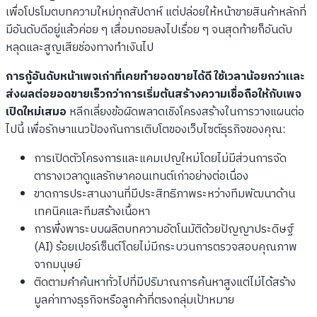
เพื่อโปรโมตบทความใหม่ทุกสัปดาห์ แต่ปล่อยให้หน้าขายสินค้าหลักที่
มีอันดับดีอยู่แล้วค่อย ๆ เสื่อมถอยลงไปเรื่อย ๆ จนสุดท้ายก็อันดับ
หลุดและสูญเสียช่องทางทำเงินไป
การกู้อันดับหน้าเพจเก่าที่เคยทำยอดขายได้ดี ใช้เวลาน้อยกว่าและ
ส่งผลต่อยอดขายเร็วกว่าการเริ่มต้นสร้างความเชื่อถือให้กับเพจ
เปิดใหม่เสมอ
หลีกเลี่ยงข้อผิดพลาดเชิงโครงสร้างในการวางแผนต่อ
ไปนี้ เพื่อรักษาแนวป้องกันการเติบโตของเว็บไซต์ธุรกิจของคุณ:
การเปิดตัวโครงการและแคมเปญใหม่โดยไม่มีส่วนการจัด
ตารางเวลาดูแลรักษาคอนเทนต์เก่าอย่างต่อเนื่อง
ขาดการประสานงานที่มีประสิทธิภาพระหว่างทีมพัฒนาด้าน
เทคนิคและทีมสร้างเนื้อหา
การพึ่งพาระบบผลิตบทความอัตโนมัติด้วยปัญญาประดิษฐ์
(AI) ร้อยเปอร์เซ็นต์โดยไม่มีกระบวนการตรวจสอบคุณภาพ
จากมนุษย์
ติดตามคำค้นหาทั่วไปที่มีปริมาณการค้นหาสูงแต่ไม่ได้สร้าง
มูลค่าทางธุรกิจหรือลูกค้าที่ตรงกลุ่มเป้าหมาย