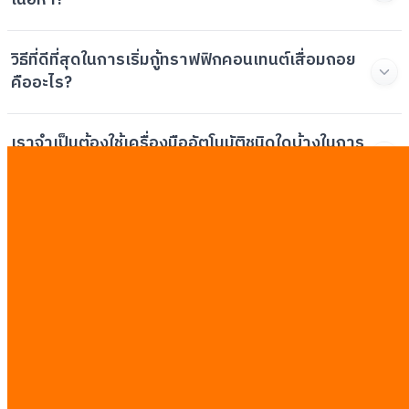
เนื้อหา?
วิธีที่ดีที่สุดในการเริ่มกู้ทราฟฟิกคอนเทนต์เสื่อมถอย
คืออะไร?
เราจำเป็นต้องใช้เครื่องมืออัตโนมัติชนิดใดบ้างในการ
จัดการ?
ธุรกิจแบบ B2B มักทำพลาดในจุดไหนที่สุดเรื่องการ
ปรับปรุง SEO?
บทความที่เกี่ยวข้อง
ดูทั้งหมด