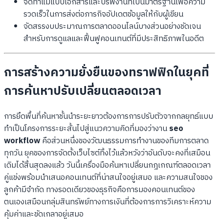
จัดทำแม่แบบเอกสารและบรีฟงานที่เป็นมาตรฐานเพื่อความ
รวดเร็วในการส่งต่อภารกิจอัปเดตข้อมูลให้กับผู้เขียน
จัดสรรงบประมาณการตลาดออนไลน์บางส่วนอย่างชัดเจน
สำหรับการดูแลและฟื้นฟูคอนเทนต์ที่มีประสิทธิภาพในอดีต
การสร้างความยั่งยืนของทราฟฟิกในยุคที่
การค้นหาปรับเปลี่ยนตลอดเวลา
การยึดพื้นที่ค้นหาชั้นนำระยะยาวต้องการการปรับตัวจากกลยุทธ์แบบ
ทำเป็นโครงการระยะสั้นไปสู่แนวความคิดที่มองว่างาน
seo
workflow
คือส่วนหนึ่งของวัฒนธรรมการทำงานของทีมการตลาด
ทุกวัน ยุคของการจัดตั้งเว็บไซต์ทิ้งไว้แล้วหวังว่าอันดับจะคงที่เสมือน
เดิมได้สิ้นสุดลงแล้ว วันนี้เครื่องมือค้นหาเปลี่ยนกฎเกณฑ์ตลอดเวลา
คู่แข่งพร้อมนำเสนอคอนเทนต์ที่น่าสนใจอยู่เสมอ และความสนใจของ
ลูกค้ามีจำกัด ทางรอดเดียวของธุรกิจคือการมองคอนเทนต์ของ
ตนเองเสมือนกลุ่มสินทรัพย์ทางการเงินที่ต้องการการวิเคราะห์ความ
คุ้มค่าและขัดเกลาอยู่เสมอ