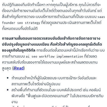
กับปฏิทินของทีมจัดทำเนื้อหา หากคุณเป็นผู้บริหาร คุณไม่ควรที่จะ
ต้องมานั่งทำรายงานอันดับเว็บไซต์ด้วยตนเองในทุกเช้าวันจันทร์ แต่
สิ่งสำคัญคือการวางระบบบริหารการดำเนินงานที่เป็นระบบแบบ
saas
ที่ช่วยดูแลงานประเมินสถานภาพเว็บไซต์
founder seo strategy
ทั้งหมดแบบกึ่งอัตโนมัติ
การผสานขั้นตอนการตรวจสอบอันดับเข้ากับการจัดการตาราง
ปรับปรุงข้อมูลอย่างแนบเนียน คือหัวใจสำคัญของกลยุทธ์เติบโต
ของธุรกิจในยุคดิจิทัล
การเชื่อมต่อขั้นตอนเหล่านี้มักเรียกกันว่าระบบ
การทำงานแบบ
ที่ช่วยลด
ai seo workflow implementation
ความสลับซับซ้อนของการใช้แรงงานมนุษย์และสร้างผลตอบแทน
สูงสุด (
iRead
)
กำหนดเจ้าหน้าที่ผู้รับผิดชอบระบบการเฝ้าระวังอันดับและ
สถานภาพเว็บไซต์อย่างมีรูปแบบ
สร้างพื้นที่ทำงานที่ชัดเจนในระบบคลังโปรเจกต์ เช่น คอลัมน์
พิเศษชื่อ "ฟื้นฟูและอัปเดตคอนเทนต์" ในโปรแกรมบริหารทีม
งาน