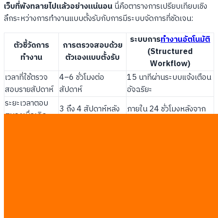
เว็บที่พังทลายไปแล้วอย่างแน่นอน
นี่คือตารางการเปรียบเทียบเชิง
ลึกระหว่างการทำงานแบบตั้งรับกับการมีระบบจัดการที่ชัดเจน:
ระบบการ
ทำงานอัตโนมัติ
ตัวชี้วัดการ
การตรวจสอบด้วย
(Structured
ทำงาน
ตัวเองแบบตั้งรับ
Workflow)
เวลาที่ใช้ตรวจ
4–6 ชั่วโมงต่อ
15 นาทีผ่านระบบแจ้งเตือน
สอบรายสัปดาห์
สัปดาห์
อัจฉริยะ
ระยะเวลาตอบ
3 ถึง 4 สัปดาห์หลัง
ภายใน 24 ชั่วโมงหลังจาก
สนองเมื่อเกิด
อันดับร่วง
ตรวจพบการเปลี่ยนแปลง
ปัญหา
วิธีการระบุคอน
ทราบเมื่อยอดขายลด
แจ้งเตือนทันทีที่เริ่มสูญเสีย
เทนต์เสื่อมถอย
ลงแล้วเท่านั้น
อันดับการค้นหา
1,500 ถึง 3,000
ใช้ทรัพยากรและทีมงาน
ค่าใช้จ่ายในการ
ดอลลาร์ต่อหน้าเพจ
ภายในเพียงเล็กน้อยต่อ
ฟื้นฟูอันดับ
หลัก
สัปดาห์
การขาดการวางแผนระยะยาวจะส่งผลเสียเชิงโครงสร้างต่อการเติบโต